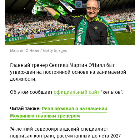
Мартин О'Нилл / Getty Images
Главный тренер Селтика Мартин О'Нилл был
утвержден на постоянной основе на занимаемой
должности.
Об этом сообщает
официальный сайт
"кельтов".
Читай также:
Реал объявил о назначении
Моуринью главным тренером
74-летний североирландский специалист
подписал контракт, рассчитанный до лета 2027