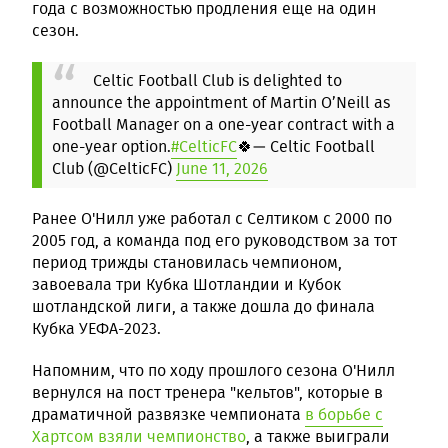
года с возможностью продления еще на один
сезон.
Celtic Football Club is delighted to
announce the appointment of Martin O’Neill as
Football Manager on a one-year contract with a
one-year option.
#CelticFC
🍀
— Celtic Football
Club (@CelticFC)
June 11, 2026
Ранее О'Нилл уже работал с Селтиком с 2000 по
2005 год, а команда под его руководством за тот
период трижды становилась чемпионом,
завоевала три Кубка Шотландии и Кубок
шотландской лиги, а также дошла до финала
Кубка УЕФА-2023.
Напомним, что по ходу прошлого сезона О'Нилл
вернулся на пост тренера "кельтов", которые в
драматичной развязке чемпионата
в борьбе с
Хартсом взяли чемпионство
, а также выиграли