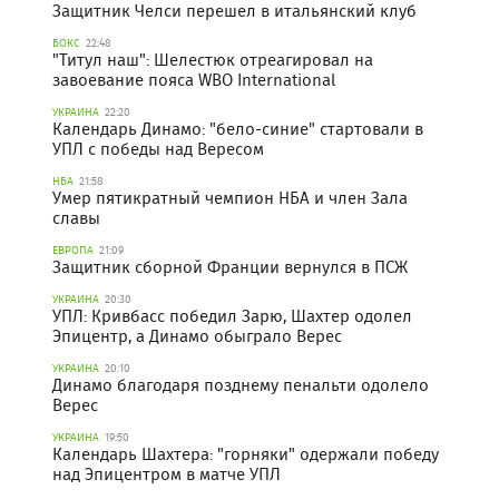
Защитник Челси перешел в итальянский клуб
БОКС
22:48
"Титул наш": Шелестюк отреагировал на
завоевание пояса WBO International
УКРАИНА
22:20
Календарь Динамо: "бело-синие" стартовали в
УПЛ с победы над Вересом
НБА
21:58
Умер пятикратный чемпион НБА и член Зала
славы
ЕВРОПА
21:09
Защитник сборной Франции вернулся в ПСЖ
УКРАИНА
20:30
УПЛ: Кривбасс победил Зарю, Шахтер одолел
Эпицентр, а Динамо обыграло Верес
УКРАИНА
20:10
Динамо благодаря позднему пенальти одолело
Верес
УКРАИНА
19:50
Календарь Шахтера: "горняки" одержали победу
над Эпицентром в матче УПЛ