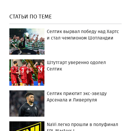
СТАТЬИ ПО ТЕМЕ
Селтик вырвал победу над Хартс
и стал чемпионом Шотландии
Штутгарт уверенно одолел
Селтик
Селтик приютит экс-звезду
Арсенала и Ливерпуля
NaVi легко прошли в полуфинал
EPL Masters I