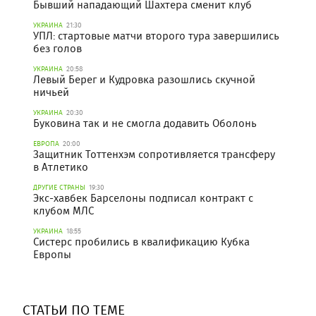
Бывший нападающий Шахтера сменит клуб
УКРАИНА
21:30
УПЛ: стартовые матчи второго тура завершились
без голов
УКРАИНА
20:58
Левый Берег и Кудровка разошлись скучной
ничьей
УКРАИНА
20:30
Буковина так и не смогла додавить Оболонь
ЕВРОПА
20:00
Защитник Тоттенхэм сопротивляется трансферу
в Атлетико
ДРУГИЕ СТРАНЫ
19:30
Экс-хавбек Барселоны подписал контракт с
клубом МЛС
УКРАИНА
18:55
Систерс пробились в квалификацию Кубка
Европы
СТАТЬИ ПО ТЕМЕ