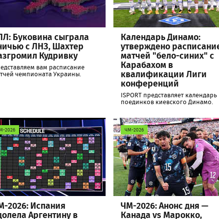
ПЛ: Буковина сыграла
Календарь Динамо:
ничью с ЛНЗ, Шахтер
утверждено расписани
азгромил Кудривку
матчей "бело-синих" с
Карабахом в
едставляем вам расписание
квалификации Лиги
тчей чемпионата Украины.
конференций
ISPORT представляет календарь
поединков киевского Динамо.
М-2026
ЧМ-2026
М-2026: Испания
ЧМ-2026: Анонс дня —
долела Аргентину в
Канада vs Марокко,