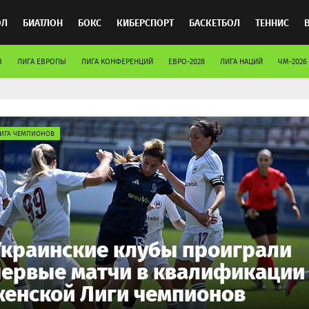
ОЛ
БИАТЛОН
БОКС
КИБЕРСПОРТ
БАСКЕТБОЛ
ТЕННИС
В
ЛИГА ЕВРОПЫ
ЛИГА КОНФЕРЕНЦИЙ
ЕВРО-2028
ЛИГА НАЦИЙ
ЧМ-2026
ТОСПОРТ
ИГА ЧЕМПИОНОВ
Украинские клубы проиграли
первые матчи в квалификации
женской Лиги чемпионов