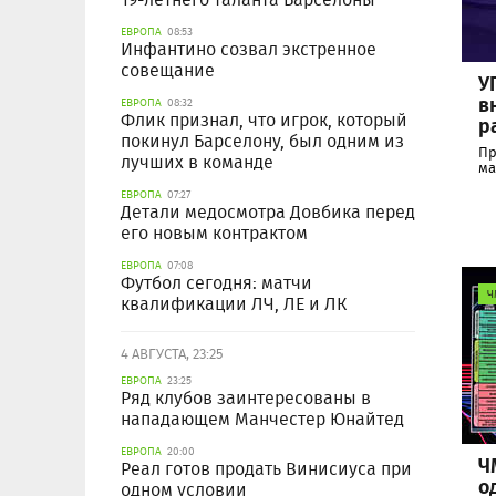
ЕВРОПА
08:53
Инфантино созвал экстренное
совещание
У
в
ЕВРОПА
08:32
Флик признал, что игрок, который
р
покинул Барселону, был одним из
Пр
лучших в команде
ма
ЕВРОПА
07:27
Детали медосмотра Довбика перед
его новым контрактом
ЕВРОПА
07:08
Футбол сегодня: матчи
Ч
квалификации ЛЧ, ЛЕ и ЛК
4 АВГУСТА, 23:25
ЕВРОПА
23:25
Ряд клубов заинтересованы в
нападающем Манчестер Юнайтед
ЕВРОПА
20:00
Ч
Реал готов продать Винисиуса при
о
одном условии