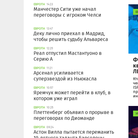
ЕВРОПА
14:23
Манчестер Сити уже начал
Е
переговоры с игроком Челси
ЕВРОПА
13:47
Деку лично приехал в Мадрид,
чтобы решить судьбу Альвареса
ЕВРОПА
12:25
Реал отпустил Мастантуоно в
Ф
Серию А
к
ЕВРОПА
11:21
Л
Арсенал усиливается
суперзвездой из Ньюкасла
Кт
че
IS
ЕВРОПА
10:57
пр
Яремчук может перейти в клуб, в
ин
котором уже играл
ЕВРОПА
10:25
Плеттенберг объявил о прорыве в
У
переговорах по Диоманде
ЕВРОПА
09:24
Астон Вилла пытается переманить
19-летнего таланта Барселоны