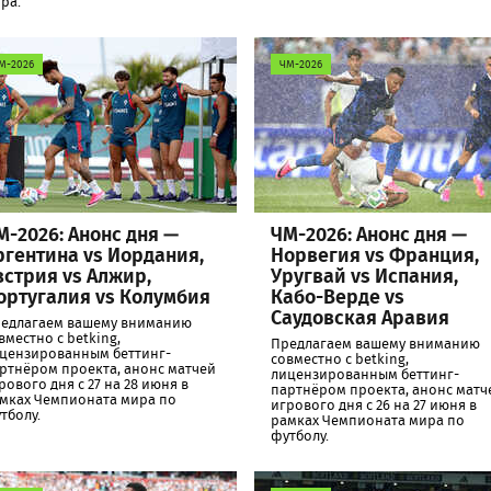
ра.
М-2026
ЧМ-2026
М-2026: Анонс дня —
ЧМ-2026: Анонс дня —
ргентина vs Иордания,
Норвегия vs Франция,
встрия vs Алжир,
Уругвай vs Испания,
ортугалия vs Колумбия
Кабо-Верде vs
Саудовская Аравия
едлагаем вашему вниманию
вместно с betking,
Предлагаем вашему вниманию
цензированным беттинг-
совместно с betking,
ртнёром проекта, анонс матчей
лицензированным беттинг-
рового дня с 27 на 28 июня в
партнёром проекта, анонс матч
мках Чемпионата мира по
игрового дня с 26 на 27 июня в
тболу.
рамках Чемпионата мира по
футболу.