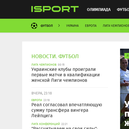
ОЛИМПИАДА
ФУТБ
ФУТБОЛ
УКРАИНА
ЕВРОПА
ЛИГА ЧЕМПИОНО
ХОККЕЙ
ММА
АВ
НОВОСТИ. ФУТБОЛ
Л
ЛИГА ЧЕМПИОНОВ
00:15
Украинские клубы проиграли
первые матчи в квалификации
женской Лиги чемпионов
ВЧЕРА, 23:18
ЕВРОПА
23:18
Реал согласовал впечатляющую
сумму трансфера вингера
Лейпцига
ЛИГА КОНФЕРЕНЦИЙ
22:21
"Рассчитываем на свои силы":