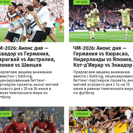
М-2026
ЧМ-2026
М-2026: Анонс дня —
ЧМ-2026: Анонс дня —
квадор vs Германия,
Германия vs Кюрасао,
арагвай vs Австралия,
Нидерланды vs Япония,
пония vs Швеция
Кот-д’Ивуар vs Эквадор
едлагаем вашему вниманию
Предлагаем вашему вниманию
вместно с betking,
вместе с betking, лицензирова
цензированным беттинг-
беттинг-партнёром проекта, ан
ртнёром проекта, анонс матчей
матчей игрового дня с 14 на 15
рового дня с 25 на 26 июня в
июня в рамках Чемпионата мир
мках Чемпионата мира по
по футболу.
тболу.
М-2026
УКРАИНА