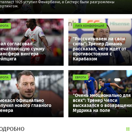
таллист 1925 уступил Фенербахче, а Систерс были разгромлены
ортингом.
ВРОПА
ЛИГА КОНФЕРЕНЦИЙ
"Рассчитываем на свои
еал согласовал
силы": Тренер Динамо
печатляющую сумму
рассказал, чего ждет от
рансфера вингера
противостояния с
ейпцига
Карабахом
ВРОПА
ЕВРОПА
"Очень эмоционально для
ьюкасл официально
всех": Тренер Челси
олучил нового главного
высказался о возвращени
ренера
Мудрика на поле
ОДРОБНО