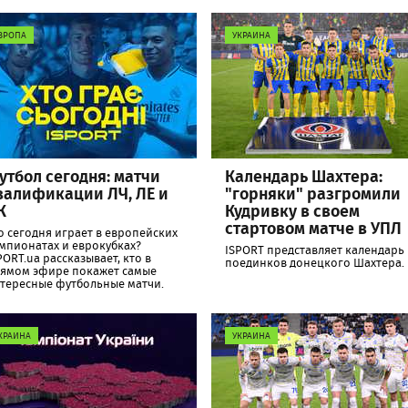
ВРОПА
УКРАИНА
утбол сегодня: матчи
Календарь Шахтера:
валификации ЛЧ, ЛЕ и
"горняки" разгромили
К
Кудривку в своем
стартовом матче в УПЛ
о сегодня играет в европейских
мпионатах и еврокубках?
ISPORT представляет календарь
PORT.ua рассказывает, кто в
поединков донецкого Шахтера.
ямом эфире покажет самые
тересные футбольные матчи.
КРАИНА
УКРАИНА