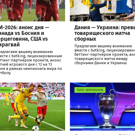
М-2026: анонс дня —
Дания — Украина: прев
анада vs Босния и
товарищеского матча
ерцеговина, США vs
сборных
арагвай
Предлагаем вашему вниманию
вместе с betking, лицензирова
едлагаем вашему вниманию
беттинг-партнёром проекта, ан
есте с betking, лицензированным
товарищеского матча между
ттинг-партнёром проекта, анонс
сборными Дании и Украины.
тчей игрового дня с 12 на 13
ня в рамках чемпионата мира по
тболу.
КРАИНА
ЛИГА ЧЕМПИОНОВ