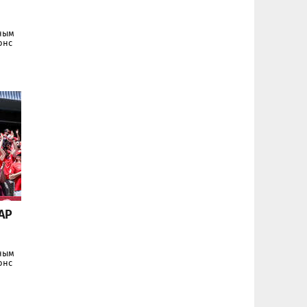
нным
онс
АР
нным
онс