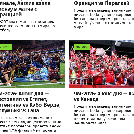
инале, Англия взяла
Франция vs Парагвай
ронзу в матче с
Предлагаем вашему вниманию
ранцией
вместе с betking, лицензирова
беттинг-партнером проекта, ан
PORT знакомит с расписанием
матчей 1/8 финала Чемпионата
единков чемпионата мира по
мира.
тболу.
М-2026
ЧМ-2026
М-2026: Анонс дня —
ЧМ-2026: Анонс дня — Ю
встралия vs Египет,
vs Канада
ргентина vs Кабо-Верде,
Предлагаем вашему вниманию
олумбия vs Гана
вместе с betking, лицензирова
беттинг-партнёром проекта, ан
едлагаем вашему вниманию
первого матча 1/16 финала
есте с betking, лицензированным
чемпионата мира.
ттинг-партнером проекта, анонс
тчей 1/16 финала Чемпионата