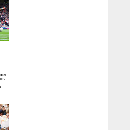
нным
онс
а