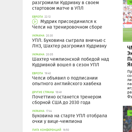
разгромили Кудривку в своем
Ч
стартовом матче в УПЛ
ЕВРОПА
22:12
Мудрик присоединился к
Челси на тренировочном сборе
УКРАИНА
20:30
УПЛ: Буковина сыграла вничью с
ЛНЗ, Шахтер разгромил Кудривку
Ч
Э
УКРАИНА
20:05
П
Шахтер чемпионской победой над
Я
Кудривкой вошел в сезон УПЛ
Пр
ЕВРОПА
19:40
со
Челси объявил о подписании
ли
опытного английского хавбека
па
иг
ра
ДРУГИЕ СТРАНЫ
18:49
Почеттино останется тренером
фу
сборной США до 2030 года
УКРАИНА
17:44
Ч
Буковина на старте УПЛ отобрала
очки у вице-чемпиона
ЛИГА КОНФЕРЕНЦИЙ
16:50