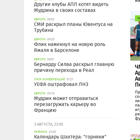
ми
Другие клубы АПЛ хотят видеть
Мудрика в своих составах
Ч
ЕВРОПА
09:53
СМИ раскрыл планы Ювентуса на
Трубина
ЕВРОПА
09:25
Флик намекнул на новую роль
Ямаля в Барселоне
ЕВРОПА
08:51
Бернарду Силва раскрыл главную
Ч
причину перехода в Реал
А
А
ЛИГА КОНФЕРЕНЦИЙ
07:27
П
УЕФА оштрафовал ЛНЗ
Пр
ЕВРОПА
00:10
со
Мудрик может отправиться
ли
перезагружать карьеру во
па
Францию
иг
ра
фу
3 АВГУСТА, 23:00
УКРАИНА
23:00
Календарь Шахтера: "горняки"