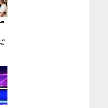
ью
нным
онс