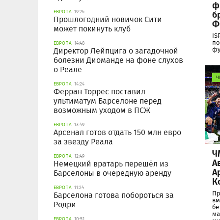
ф
б
ЕВРОПА
19:25
Прошлогодний новичок Сити
Ф
может покинуть клуб
IS
по
ЕВРОПА
14:48
фу
Директор Лейпцига о загадочной
болезни Диоманде на фоне слухов
о Реале
Ч
ЕВРОПА
14:24
Ферран Торрес поставил
ультиматум Барселоне перед
возможным уходом в ПСЖ
ЕВРОПА
13:49
Арсенал готов отдать 150 млн евро
за звезду Реала
Ч
ЕВРОПА
12:49
А
Немецкий вратарь перешёл из
А
Барселоны в очередную аренду
К
ЕВРОПА
11:24
Пр
Барселона готова побороться за
вм
Родри
бе
ма
ЕВРОПА
10:51