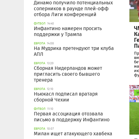
Динамо получило потенциальных
соперников в раунде плей-офф
отбора Лиги конференций
ФУТБОЛ
14:40
Ч
Инфантино намерен просить
К
поддержки у Трампа
Г
ЕВРОПА
14:08
П
На Мудрика претендуют три клуба
Пр
АПЛ
вм
бе
ЕВРОПА
13:20
ма
Сборная Нидерландов может
ию
пригласить своего бывшего
фу
тренера
ЕВРОПА
12:10
Ньюкасл подписал вратаря
У
сборной Чехии
ФУТБОЛ
11:10
Первая ассоциация отозвала
письмо в поддержку Инфантино
ЕВРОПА
10:07
Милан ищет атакующего хавбека