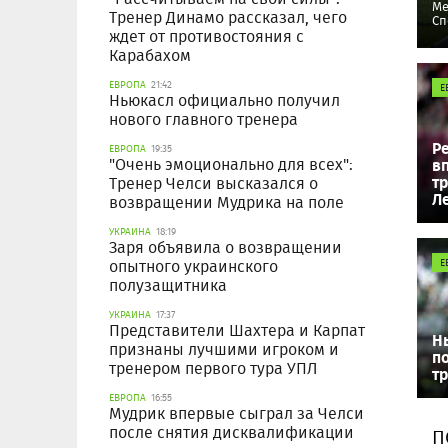
Ме
Тренер Динамо рассказал, чего
Сп
ждет от противостояния с
Карабахом
ЕВРОПА
21:42
Е
Ньюкасл официально получил
нового главного тренера
Р
ЕВРОПА
19:35
в
"Очень эмоционально для всех":
т
Тренер Челси высказался о
Л
возвращении Мудрика на поле
УКРАИНА
18:19
Заря объявила о возвращении
опытного украинского
Е
полузащитника
УКРАИНА
17:37
Представители Шахтера и Карпат
Н
признаны лучшими игроком и
п
тренером первого тура УПЛ
т
ЕВРОПА
16:55
Мудрик впервые сыграл за Челси
после снятия дисквалификации
П