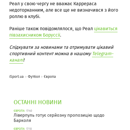
Реал у свою чергу не вважає Каррераса
недоторканним, але все ще не визначився з його
роллю в клубі.
Раніше також повідомлялося, що Реал
цікавиться
півзахисником Боруссії
.
Слідкувати за новинами та отримувати цікавий
спортивний контент можна в нашому
Telegram-
каналі
!
iSport.ua
Футбол
Європа
ОСТАННІ НОВИНИ
ЄВРОПА
17:40
Ліверпуль готує серйозну пропозицію щодо
Барколя
ЄВРОПА
17:10