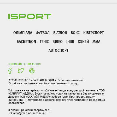
ОЛІМПІАДА
ФУТБОЛ
БІАТЛОН
БОКС
КІБЕРСПОРТ
БАСКЕТБОЛ
ТЕНІС
ВІДЕО
ІНШІ
ХОКЕЙ
ММА
АВТОСПОРТ
ПІДПИСУЙТЕСЬ НА ISPORT
© 2009-2025 ТОВ «САНЛАЙТ МЕДИА». Всі права захищені.
iSport.ua - оперативні та об'єктивні новини спорту.
Усі права на матеріали, опубліковані на даному ресурсі, належать ТОВ
«САНЛАЙТ МЕДИА». Будь-яке використання матеріалів без письмового
дозволу ТОВ «САНЛАЙТ МЕДИА» заборонено. При правомірному
використанні матеріалів з даного ресурсу гіперпосилання на iSport.ua
обов'язкове.
З питань реклами звертайтесь:
reklama@mediadim.com.ua