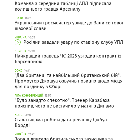
Команда з середини таблиці АПЛ підписала
колишнього гравця Арсеналу
ШАХИ
16:25
Український гросмейстер увійде до Зали світової
шахової слави
УКРАЇНА
16:05
Росіяни завдали удару по стадіону клубу УПЛ
ЄВРОПА
15:29
Найкращий гравець ЧС-2026 узгодив контракт із
Барселоною
БОКС
14:41
"Два британці та найбільший британський бій":
Промоутер Джошуа озвучив позицію щодо місця
для поєдинку з Ф'юрі
ЛІГА КОНФЕРЕНЦІЙ
13:59
"Було занадто спекотно": Тренер Карабаха
пояснив, чого не вистачило у матчі з Динамо
БОКС
13:28
Стала відома робоча дата реваншу Дюбуа -
Вордлі
УКРАЇНА
12:42
Зоря підписала бразильського захисника та