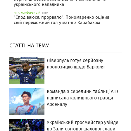
українського нападника
ЛІГА КОНФЕРЕНЦІЙ
11:59
"Сподіваюся, прорвало": Пономаренко оцінив
свій переможний гол у матчі з Карабахом
СТАТТІ НА ТЕМУ
Ліверпуль готує серйозну
пропозицію щодо Барколя
Команда з середини таблиці АПЛ
підписала колишнього гравця
Арсеналу
Український гросмейстер увійде
до Зали світової шахової слави