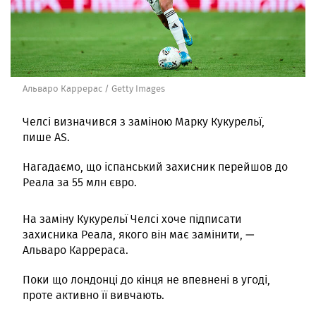
Альваро Каррерас / Getty Images
Челсі визначився з заміною Марку Кукурельї,
пише AS.
Нагадаємо, що іспанський захисник перейшов до
Реала за 55 млн євро.
На заміну Кукурельї Челсі хоче підписати
захисника Реала, якого він має замінити, —
Альваро Каррераса.
Поки що лондонці до кінця не впевнені в угоді,
проте активно її вивчають.