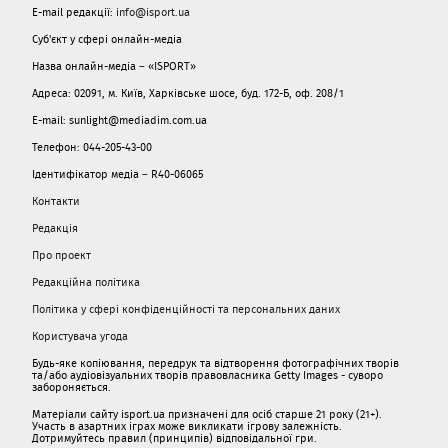
E-mail редакції:
info@isport.ua
Суб'єкт у сфері онлайн-медіа
Назва онлайн-медіа – «ISPORT»
Адреса: 02091, м. Київ, Харківське шосе, буд. 172-Б, оф. 208/1
E-mail: sunlight@mediadim.com.ua
Телефон: 044-205-43-00
Ідентифікатор медіа – R40-06065
Контакти
Редакція
Про проект
Редакційна політика
Політика у сфері конфіденційності та персональних даних
Користувача угода
Будь-яке копіювання, передрук та відтворення фотографічних творів
та/або аудіовізуальних творів правовласника Getty Images - суворо
забороняється.
Матеріали сайту isport.ua призначені для осіб старше 21 року (21+).
Участь в азартних іграх може викликати ігрову залежність.
Дотримуйтесь правил (принципів) відповідальної гри.