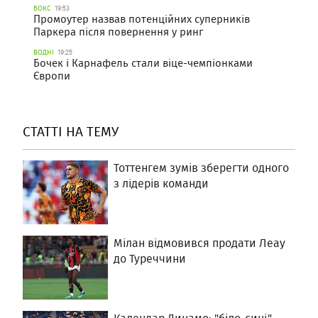
БОКС
19:53
Промоутер назвав потенційних суперників
Паркера після повернення у ринг
ВОДНІ
19:25
Бочек і Карнафель стали віце-чемпіонками
Європи
СТАТТІ НА ТЕМУ
Тоттенгем зумів зберегти одного
з лідерів команди
Мілан відмовився продати Леау
до Туреччини