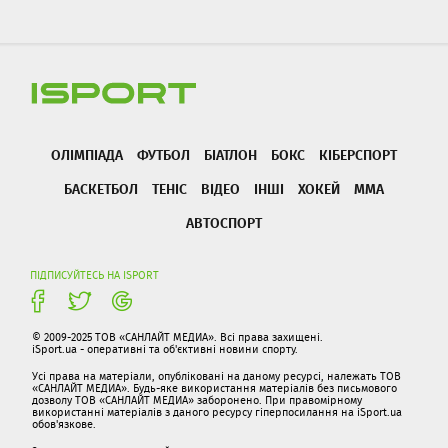
ОЛІМПІАДА
ФУТБОЛ
БІАТЛОН
БОКС
КІБЕРСПОРТ
БАСКЕТБОЛ
ТЕНІС
ВІДЕО
ІНШІ
ХОКЕЙ
ММА
АВТОСПОРТ
ПІДПИСУЙТЕСЬ НА ISPORT
© 2009-2025 ТОВ «САНЛАЙТ МЕДИА». Всі права захищені.
iSport.ua - оперативні та об'єктивні новини спорту.
Усі права на матеріали, опубліковані на даному ресурсі, належать ТОВ
«САНЛАЙТ МЕДИА». Будь-яке використання матеріалів без письмового
дозволу ТОВ «САНЛАЙТ МЕДИА» заборонено. При правомірному
використанні матеріалів з даного ресурсу гіперпосилання на iSport.ua
обов'язкове.