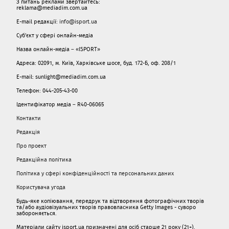
З питань реклами звертайтесь:
reklama@mediadim.com.ua
E-mail редакції:
info@isport.ua
Суб'єкт у сфері онлайн-медіа
Назва онлайн-медіа – «ISPORT»
Адреса: 02091, м. Київ, Харківське шосе, буд. 172-Б, оф. 208/1
E-mail: sunlight@mediadim.com.ua
Телефон: 044-205-43-00
Ідентифікатор медіа – R40-06065
Контакти
Редакція
Про проект
Редакційна політика
Політика у сфері конфіденційності та персональних даних
Користувача угода
Будь-яке копіювання, передрук та відтворення фотографічних творів
та/або аудіовізуальних творів правовласника Getty Images - суворо
забороняється.
Матеріали сайту isport.ua призначені для осіб старше 21 року (21+).