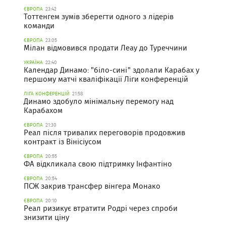
ЄВРОПА
23:42
Тоттенгем зумів зберегти одного з лідерів
команди
ЄВРОПА
23:05
Мілан відмовився продати Леау до Туреччини
УКРАЇНА
22:40
Календар Динамо: "біло-сині" здолали Карабах у
першому матчі кваліфікації Ліги конференцій
ЛІГА КОНФЕРЕНЦІЙ
21:58
Динамо здобуло мінімальну перемогу над
Карабахом
ЄВРОПА
21:30
Реал після тривалих переговорів продовжив
контракт із Вінісіусом
ЄВРОПА
20:55
ФА відкликала свою підтримку Інфантіно
ЄВРОПА
20:54
ПСЖ закрив трансфер вінгера Монако
ЄВРОПА
20:10
Реал ризикує втратити Родрі через спроби
знизити ціну