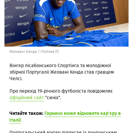
Жеовані Кенда / Chelsea FC
Вінгер лісабонського Спортінга та молодіжної
збірної Португалії Жеовані Кенда став гравцем
Челсі.
Про перехід 19-річного футболіста повідомляє
офіційний сайт
"синіх".
Читайте також:
Гарначо може відновити кар'єру в
Італії
Португальський вінгер підписав із лондонським