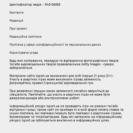
Ідентифікатор медіа – R40-06065
Контакти
Редакція
Про проект
Редакційна політика
Політика у сфері конфіденційності та персональних даних
Користувача угода
Будь-яке копіювання, передрук та відтворення фотографічних творів
та/або аудіовізуальних творів правовласника Getty Images - суворо
забороняється.
Матеріали сайту isport.ua призначені для осіб старше 21 року (21+).
Участь в азартних іграх може викликати ігрову залежність.
Дотримуйтесь правил (принципів) відповідальної гри.
При виявленні перших ознак залежності негайно зверніться до
спеціаліста. Пам'ятайте, що участь в азартних іграх не може бути
джерелом доходів або альтернативою роботі.
Інформаційний ресурс isport.ua не проводить ігри на реальні та/або
віртуальні гроші, також сайт не приймає ні в якій формі оплату ставок та
інших платежів, які пов’язані/можуть бути пов’язані з азартними іграми,
букмекерами чи тоталізаторами. Будь-які матеріали на інформаційному
ресурсі isport.ua публікуються виключно в інформаційних цілях.