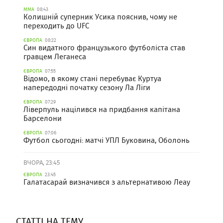
ММА
08:43
Колишній суперник Усика пояснив, чому не
переходить до UFC
ЄВРОПА
08:22
Син видатного французького футболіста став
гравцем Леганеса
ЄВРОПА
07:55
Відомо, в якому стані перебуває Куртуа
напередодні початку сезону Ла Ліги
ЄВРОПА
07:29
Ліверпуль націлився на придбання капітана
Барселони
ЄВРОПА
07:06
Футбол сьогодні: матчі УПЛ Буковина, Оболонь
ВЧОРА, 23:45
ЄВРОПА
23:45
Галатасарай визначився з альтернативою Леау
СТАТТІ НА ТЕМУ