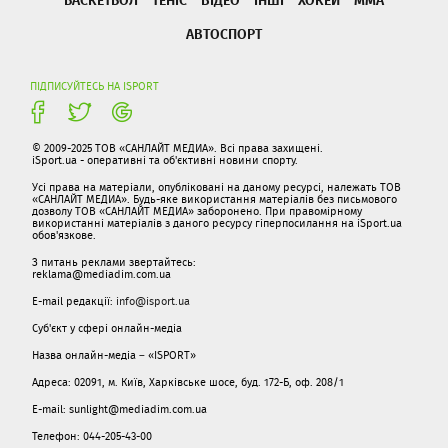
АВТОСПОРТ
ПІДПИСУЙТЕСЬ НА ISPORT
© 2009-2025 ТОВ «САНЛАЙТ МЕДИА». Всі права захищені.
iSport.ua - оперативні та об'єктивні новини спорту.
Усі права на матеріали, опубліковані на даному ресурсі, належать ТОВ
«САНЛАЙТ МЕДИА». Будь-яке використання матеріалів без письмового
дозволу ТОВ «САНЛАЙТ МЕДИА» заборонено. При правомірному
використанні матеріалів з даного ресурсу гіперпосилання на iSport.ua
обов'язкове.
З питань реклами звертайтесь:
reklama@mediadim.com.ua
E-mail редакції:
info@isport.ua
Суб'єкт у сфері онлайн-медіа
Назва онлайн-медіа – «ISPORT»
Адреса: 02091, м. Київ, Харківське шосе, буд. 172-Б, оф. 208/1
E-mail: sunlight@mediadim.com.ua
Телефон: 044-205-43-00