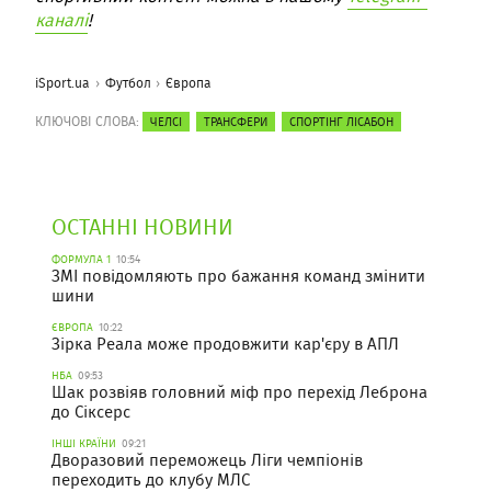
каналі
!
iSport.ua
Футбол
Європа
КЛЮЧОВІ СЛОВА:
ЧЕЛСІ
ТРАНСФЕРИ
СПОРТІНГ ЛІСАБОН
ОСТАННІ НОВИНИ
ФОРМУЛА 1
10:54
ЗМІ повідомляють про бажання команд змінити
шини
ЄВРОПА
10:22
Зірка Реала може продовжити кар'єру в АПЛ
НБА
09:53
Шак розвіяв головний міф про перехід Леброна
до Сіксерс
ІНШІ КРАЇНИ
09:21
Дворазовий переможець Ліги чемпіонів
переходить до клубу МЛС