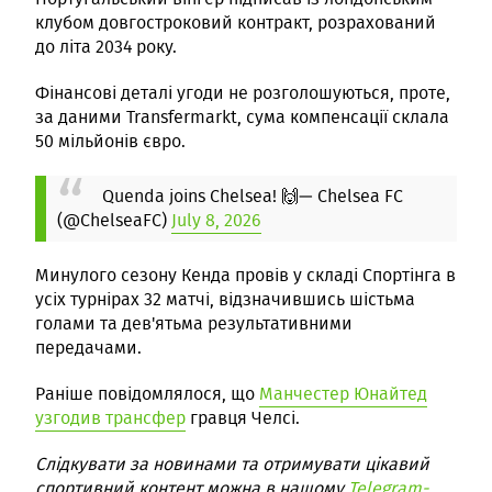
клубом довгостроковий контракт, розрахований
до літа 2034 року.
Фінансові деталі угоди не розголошуються, проте,
за даними Transfermarkt, сума компенсації склала
50 мільйонів євро.
Quenda joins Chelsea! 🙌
— Chelsea FC
(@ChelseaFC)
July 8, 2026
Минулого сезону Кенда провів у складі Спортінга в
усіх турнірах 32 матчі, відзначившись шістьма
голами та дев'ятьма результативними
передачами.
Раніше повідомлялося, що
Манчестер Юнайтед
узгодив трансфер
гравця Челсі.
Слідкувати за новинами та отримувати цікавий
спортивний контент можна в нашому
Telegram-