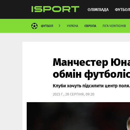
ОЛІМПІАДА
ФУТБО
ФУТБОЛ
ЄВРОПА
УКРАЇНА
ЛІГА ЧЕМПІОНІВ
ММА
АВТОСПОРТ
Манчестер Юна
обмін футболіс
Клуби хочуть підсилити центр поля
2023 Г., 28 СЕРПНЯ, 09:20