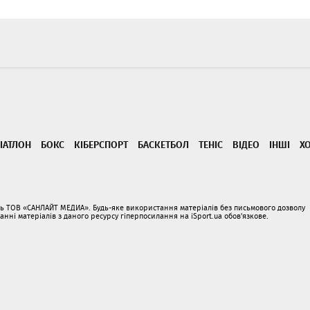
ІАТЛОН
БОКС
КІБЕРСПОРТ
БАСКЕТБОЛ
ТЕНІС
ВІДЕО
ІНШІ
Х
ать ТОВ «САНЛАЙТ МЕДИА». Будь-яке використання матеріалів без письмового дозволу
і матеріалів з даного ресурсу гіперпосилання на iSport.ua обов'язкове.