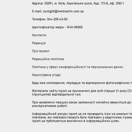
Адреса: 02091, м. Київ, Харківське шосе, буд. 172-Б, оф. 208/1
E-mail: sunlight@mediadim.com.ua
Телефон: 044-205-43-00
Ідентифікатор медіа – R40-06065
Контакти
Редакція
Про проект
Редакційна політика
Політика у сфері конфіденційності та персональних даних
Користувача угода
Будь-яке копіювання, передрук та відтворення фотографічних тв
Матеріали сайту isport.ua призначені для осіб старше 21 року (2
(принципів) відповідальної гри.
При виявленні перших ознак залежності негайно зверніться до с
альтернативою роботі.
Інформаційний ресурс isport.ua не проводить ігри на реальні та
платежів, які пов’язані/можуть бути пов’язані з азартними ігра
isport.ua публікуються виключно в інформаційних цілях.