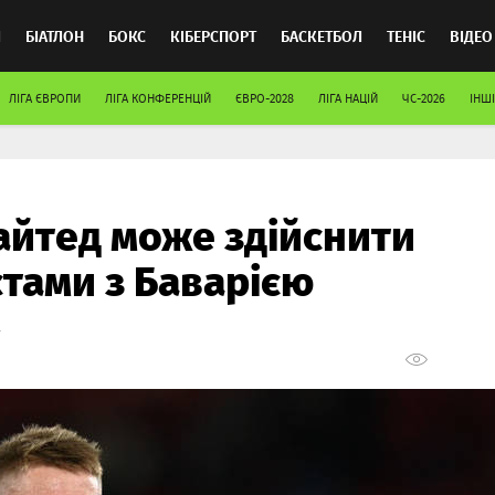
Л
БІАТЛОН
БОКС
КІБЕРСПОРТ
БАСКЕТБОЛ
ТЕНІС
ВІДЕО
ЛІГА ЄВРОПИ
ЛІГА КОНФЕРЕНЦІЙ
ЄВРО-2028
ЛІГА НАЦІЙ
ЧС-2026
ІНШІ
йтед може здійснити
тами з Баварією
.