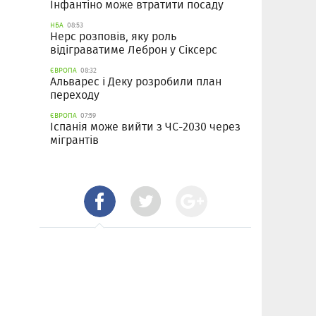
Інфантіно може втратити посаду
НБА
08:53
Нерс розповів, яку роль
відіграватиме Леброн у Сіксерс
ЄВРОПА
08:32
Альварес і Деку розробили план
переходу
ЄВРОПА
07:59
Іспанія може вийти з ЧС-2030 через
мігрантів