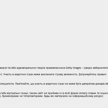
орів та/або аудіовізуальних творів правовласника Getty Images - суворо забороняєть
1+). Участь в азартних іграх може викликати ігрову залежність. Дотримуйтесь правил
пеціаліста. Пам'ятайте, що участь в азартних іграх не може бути джерелом доходів а
/або віртуальні гроші, також сайт не приймає ні в якій формі оплату ставок та інших
ми, букмекерами чи тоталізаторами. Будь-які матеріали на інформаційному ресурсі