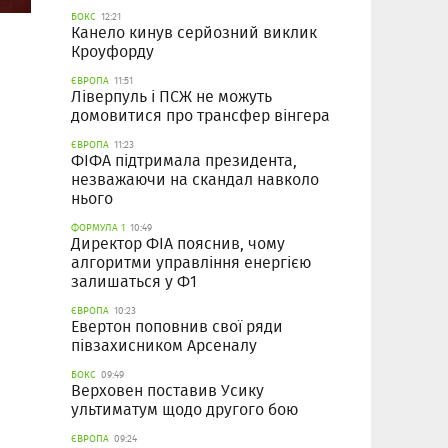
БОКС
12:21
Канело кинув серйозний виклик
Кроуфорду
ЄВРОПА
11:51
Ліверпуль і ПСЖ не можуть
домовитися про трансфер вінгера
ЄВРОПА
11:23
ФІФА підтримала президента,
незважаючи на скандал навколо
нього
ФОРМУЛА 1
10:49
Директор ФІА пояснив, чому
алгоритми управління енергією
залишаться у Ф1
ЄВРОПА
10:23
Евертон поповнив свої ряди
півзахисником Арсеналу
БОКС
09:49
Верховен поставив Усику
ультиматум щодо другого бою
ЄВРОПА
09:24