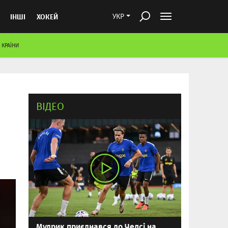
ІНШІ
ХОКЕЙ
УКР
 КРАЇНИ
ВІДЕО
Мудрик приєднався до Челсі на