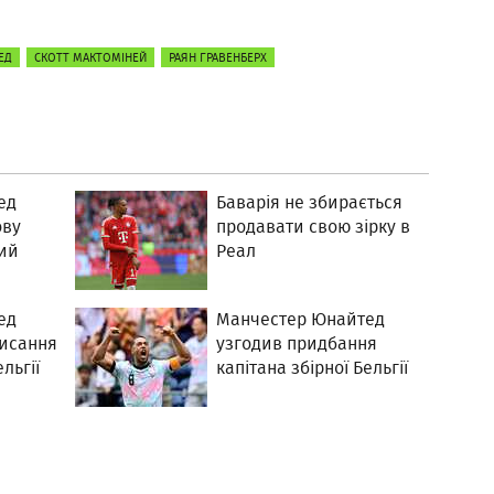
ЕД
СКОТТ МАКТОМІНЕЙ
РАЯН ГРАВЕНБЕРХ
ед
Баварія не збирається
ову
продавати свою зірку в
ий
Реал
ед
Манчестер Юнайтед
писання
узгодив придбання
льгії
капітана збірної Бельгії