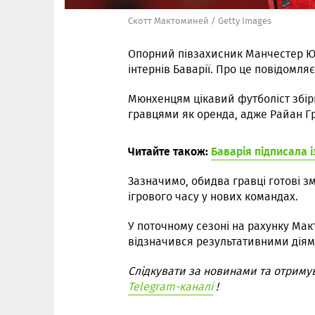
Скотт Мактоминей / Getty Images
Опорний півзахисник Манчестер Ю
інтернів Баварії. Про це повідомляє
Мюнхенцям цікавий футболіст збір
гравцями як оренда, адже Райан Г
Читайте також:
Баварія підписала 
Зазначимо, обидва гравці готові з
ігрового часу у нових командах.
У поточному сезоні на рахунку Мак
відзначився результативними діям
Слідкувати за новинами та отриму
Telegram-каналі
!