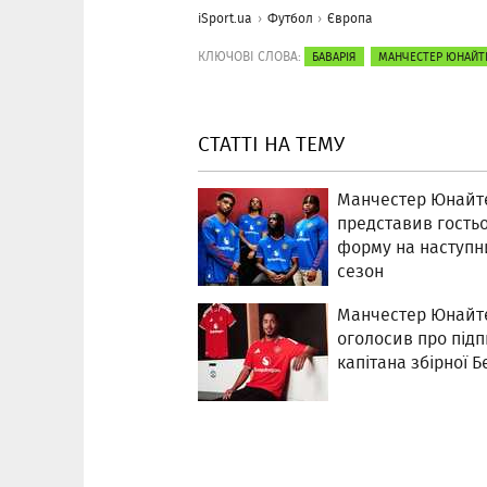
iSport.ua
Футбол
Європа
КЛЮЧОВІ СЛОВА:
БАВАРІЯ
МАНЧЕСТЕР ЮНАЙТ
СТАТТІ НА ТЕМУ
Манчестер Юнайт
представив гость
форму на наступн
сезон
Манчестер Юнайт
оголосив про під
капітана збірної Бе