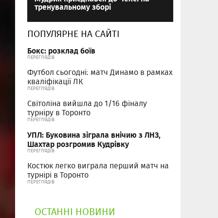
тренувальному зборі
ПОПУЛЯРНЕ НА САЙТІ
Бокс: розклад боїв
ПЕРЕГЛЯДІВ
Футбол сьогодні: матч Динамо в рамках
кваліфікації ЛК
ПЕРЕГЛЯДІВ
Світоліна вийшла до 1/16 фіналу
турніру в Торонто
ПЕРЕГЛЯДІВ
УПЛ: Буковина зіграла внічию з ЛНЗ,
Шахтар розгромив Кудрівку
ПЕРЕГЛЯДІВ
Костюк легко виграла перший матч на
турнірі в Торонто
ПЕРЕГЛЯДІВ
ОСТАННІ НОВИНИ