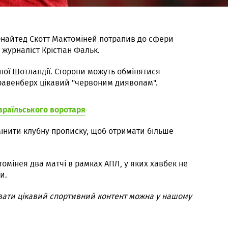
найтед Скотт Мактоміней потрапив до сфери
 журналіст Крістіан Фальк.
ної Шотландії. Сторони можуть обмінятися
равенберх цікавий "червоним дияволам".
ізраїльського воротаря
мінити клубну прописку, щоб отримати більше
томінея два матчі в рамках АПЛ, у яких хавбек не
и.
вати цікавий спортивний контент можна у нашому