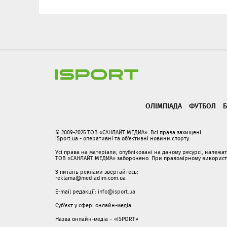
ОЛІМПІАДА
ФУТБОЛ
Б
© 2009-2025 ТОВ «САНЛАЙТ МЕДИА». Всі права захищені.
iSport.ua - оперативні та об'єктивні новини спорту.
Усі права на матеріали, опубліковані на даному ресурсі, належ
ТОВ «САНЛАЙТ МЕДИА» заборонено. При правомірному використанн
З питань реклами звертайтесь:
reklama@mediadim.com.ua
E-mail редакції:
info@isport.ua
Суб'єкт у сфері онлайн-медіа
Назва онлайн-медіа – «ISPORT»