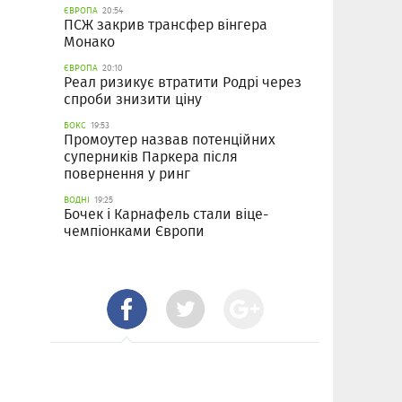
ЄВРОПА
20:54
ПСЖ закрив трансфер вінгера
Монако
ЄВРОПА
20:10
Реал ризикує втратити Родрі через
спроби знизити ціну
БОКС
19:53
Промоутер назвав потенційних
суперників Паркера після
повернення у ринг
ВОДНІ
19:25
Бочек і Карнафель стали віце-
чемпіонками Європи