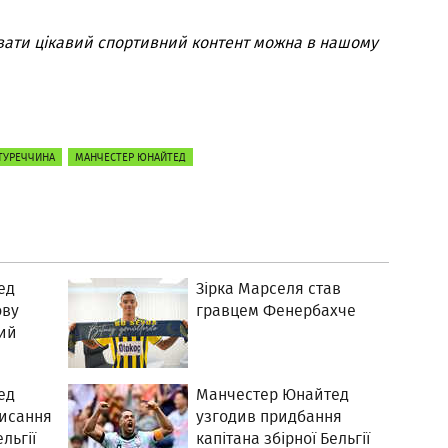
вати цікавий спортивний контент можна в нашому
ТУРЕЧЧИНА
МАНЧЕСТЕР ЮНАЙТЕД
ед
Зірка Марселя став
ову
гравцем Фенербахче
ий
ед
Манчестер Юнайтед
писання
узгодив придбання
льгії
капітана збірної Бельгії