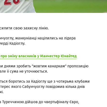
илити свою захисну лінію.
нчуоглу, манкуніанці націлились на лідера
ерді Кадіоглу.
 про зміну власників у Манчестер Юнайтед
и днями зробить "жовтим канаркам" пропозицію
але її сума не уточнюється.
ться боротись за Кадіоглу ще з чотирьма клубами
інтерес якого Сабунчуоглу повідомив кілька днів
і.
із Туреччиною дійшов до чвертьфіналу Євро,