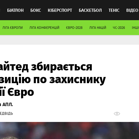
Л
БІАТЛОН
БОКС
КІБЕРСПОРТ
БАСКЕТБОЛ
ТЕНІС
ВІДЕО
ЛІГА ЄВРОПИ
ЛІГА КОНФЕРЕНЦІЙ
ЄВРО-2028
ЛІГА НАЦІЙ
ЧС-2026
ІНШІ
йтед збирається
зицію по захиснику
ії Євро
в АПЛ.
ЕДВІДЬ