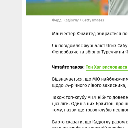
Ферді Кадіоглу / Getty Images
Манчестер Юнайтед збирається пос
Як повідомляє журналіст Ягиз Сабу
Фенербахче та збірної Туреччини Ф
Читайте також:
Тен Хаг висловився
Відзначається, що МЮ найближчим
щодо 24-річного лівого захисника, 
Також топ-клубу АПЛ нібито доведе
цієї ліги. Один з них Брайтон, про 
тому, назви ще трьох клубів невідом
Варто сказати, що Кадіоглу разом 