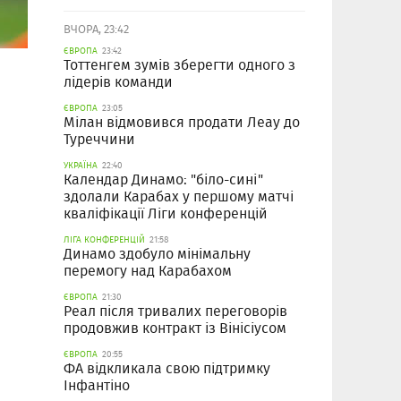
ВЧОРА, 23:42
ЄВРОПА
23:42
Тоттенгем зумів зберегти одного з
лідерів команди
ЄВРОПА
23:05
Мілан відмовився продати Леау до
Туреччини
УКРАЇНА
22:40
Календар Динамо: "біло-сині"
здолали Карабах у першому матчі
кваліфікації Ліги конференцій
ЛІГА КОНФЕРЕНЦІЙ
21:58
Динамо здобуло мінімальну
перемогу над Карабахом
ЄВРОПА
21:30
Реал після тривалих переговорів
продовжив контракт із Вінісіусом
ЄВРОПА
20:55
ФА відкликала свою підтримку
Інфантіно