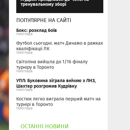
тренувальному зборі
ПОПУЛЯРНЕ НА САЙТІ
Бокс: розклад боїв
ПЕРЕГЛЯДІВ
Футбол сьогодні: матч Динамо в рамках
кваліфікації ЛК
ПЕРЕГЛЯДІВ
Світоліна вийшла до 1/16 фіналу
турніру в Торонто
ПЕРЕГЛЯДІВ
УПЛ: Буковина зіграла внічию з ЛНЗ,
Шахтар розгромив Кудрівку
ПЕРЕГЛЯДІВ
Костюк легко виграла перший матч на
турнірі в Торонто
ПЕРЕГЛЯДІВ
ОСТАННІ НОВИНИ