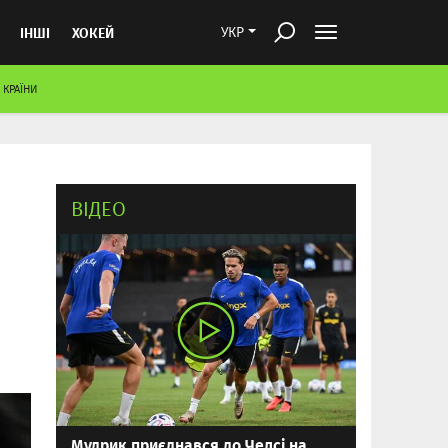
ІНШІ
ХОКЕЙ
УКР
 КРАЇНИ
ВІДЕО
Мудрик приєднався до Челсі на