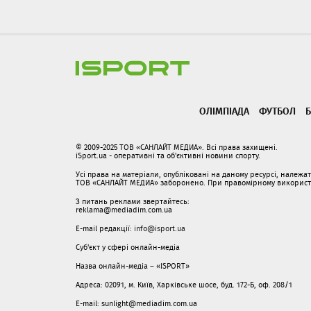
ОЛІМПІАДА
ФУТБОЛ
Б
© 2009-2025 ТОВ «САНЛАЙТ МЕДИА». Всі права захищені.
iSport.ua - оперативні та об'єктивні новини спорту.
Усі права на матеріали, опубліковані на даному ресурсі, належ
ТОВ «САНЛАЙТ МЕДИА» заборонено. При правомірному використанн
З питань реклами звертайтесь:
reklama@mediadim.com.ua
E-mail редакції:
info@isport.ua
Суб'єкт у сфері онлайн-медіа
Назва онлайн-медіа – «ISPORT»
Адреса: 02091, м. Київ, Харківське шосе, буд. 172-Б, оф. 208/1
E-mail: sunlight@mediadim.com.ua