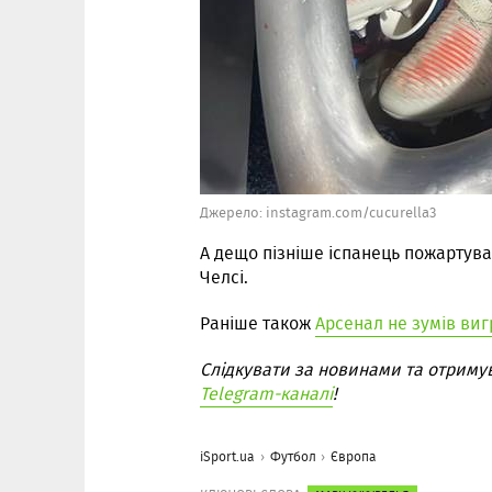
Джерело: instagram.com/cucurella3
А дещо пізніше іспанець пожартува
Челсі.
Раніше також
Арсенал не зумів виг
Слідкувати за новинами та отриму
Telegram-каналі
!
iSport.ua
Футбол
Європа