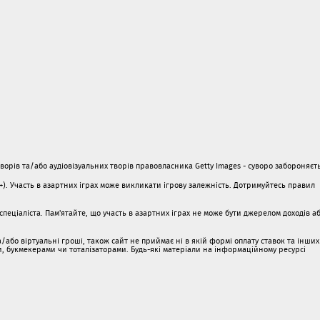
орів та/або аудіовізуальних творів правовласника Getty Images - суворо забороняєть
1+). Участь в азартних іграх може викликати ігрову залежність. Дотримуйтесь правил
пеціаліста. Пам'ятайте, що участь в азартних іграх не може бути джерелом доходів а
/або віртуальні гроші, також сайт не приймає ні в якій формі оплату ставок та інших
ми, букмекерами чи тоталізаторами. Будь-які матеріали на інформаційному ресурсі