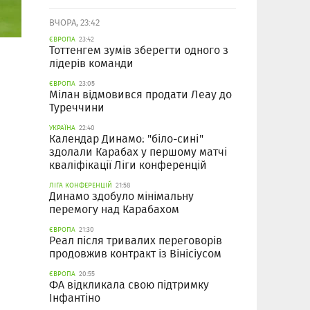
ВЧОРА, 23:42
ЄВРОПА
23:42
Тоттенгем зумів зберегти одного з
лідерів команди
ЄВРОПА
23:05
Мілан відмовився продати Леау до
Туреччини
УКРАЇНА
22:40
Календар Динамо: "біло-сині"
здолали Карабах у першому матчі
кваліфікації Ліги конференцій
ЛІГА КОНФЕРЕНЦІЙ
21:58
Динамо здобуло мінімальну
перемогу над Карабахом
ЄВРОПА
21:30
Реал після тривалих переговорів
продовжив контракт із Вінісіусом
ЄВРОПА
20:55
ФА відкликала свою підтримку
Інфантіно