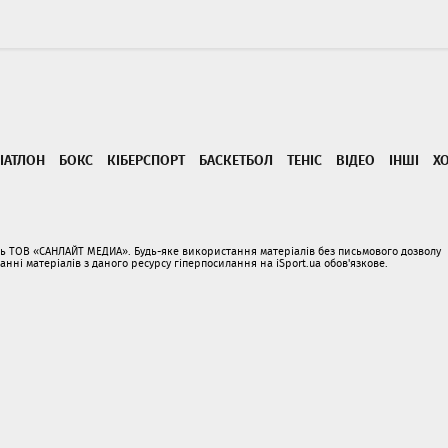
ІАТЛОН
БОКС
КІБЕРСПОРТ
БАСКЕТБОЛ
ТЕНІС
ВІДЕО
ІНШІ
Х
ать ТОВ «САНЛАЙТ МЕДИА». Будь-яке використання матеріалів без письмового дозволу
і матеріалів з даного ресурсу гіперпосилання на iSport.ua обов'язкове.