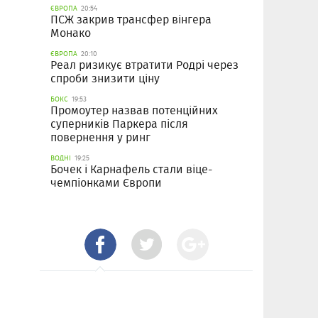
ЄВРОПА
20:54
ПСЖ закрив трансфер вінгера
Монако
ЄВРОПА
20:10
Реал ризикує втратити Родрі через
спроби знизити ціну
БОКС
19:53
Промоутер назвав потенційних
суперників Паркера після
повернення у ринг
ВОДНІ
19:25
Бочек і Карнафель стали віце-
чемпіонками Європи