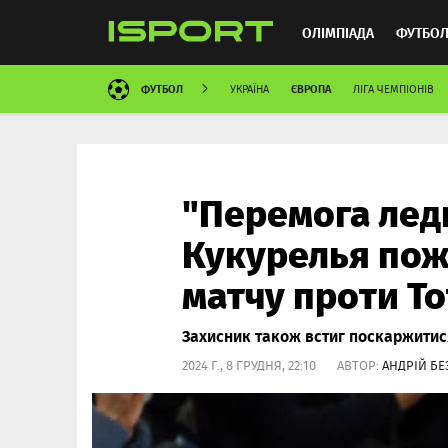
ОЛІМПІАДА
ФУТБО
ФУТБОЛ
ЄВРОПА
УКРАЇНА
ЛІГА ЧЕМПІОНІВ
ММА
АВТОСПОРТ
"Перемога ледь
Кукурелья пож
матчу проти Т
Захисник також встиг поскаржитися
2024 Г., 8 ГРУДНЯ, 22:10 АВТОР:
АНДРІЙ БЕ