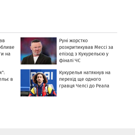
ав
Руні жорстко
обливе
розкритикував Мессі за
ги на
епізод з Кукурельєю у
фіналі ЧС
м":
Кукурелья натякнув на
ельє в
перехід ще одного
гравця Челсі до Реала