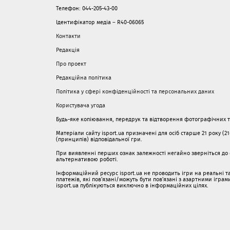
Телефон: 044-205-43-00
Ідентифікатор медіа – R40-06065
Контакти
Редакція
Про проект
Редакційна політика
Політика у сфері конфіденційності та персональних даних
Користувача угода
Будь-яке копіювання, передрук та відтворення фотографічних тв
Матеріали сайту isport.ua призначені для осіб старше 21 року (2
(принципів) відповідальної гри.
При виявленні перших ознак залежності негайно зверніться до с
альтернативою роботі.
Інформаційний ресурс isport.ua не проводить ігри на реальні та
платежів, які пов’язані/можуть бути пов’язані з азартними ігра
isport.ua публікуються виключно в інформаційних цілях.