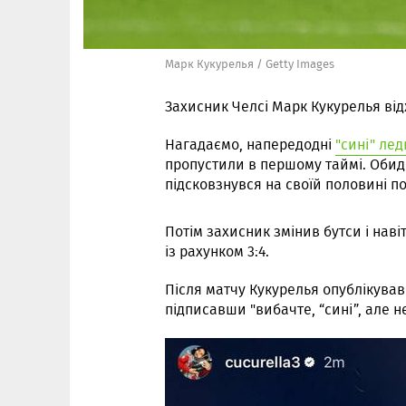
Марк Кукурелья / Getty Images
Захисник Челсі Марк Кукурелья від
Нагадаємо, напередодні
"сині" ле
пропустили в першому таймі. Обидв
підсковзнувся на своїй половині по
Потім захисник змінив бутси і наві
із рахунком 3:4.
Після матчу Кукурелья опублікував 
підписавши "вибачте, “сині”, але 