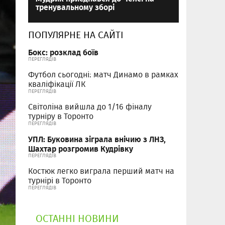
тренувальному зборі
ПОПУЛЯРНЕ НА САЙТІ
Бокс: розклад боїв
ПЕРЕГЛЯДІВ
Футбол сьогодні: матч Динамо в рамках
кваліфікації ЛК
ПЕРЕГЛЯДІВ
Світоліна вийшла до 1/16 фіналу
турніру в Торонто
ПЕРЕГЛЯДІВ
УПЛ: Буковина зіграла внічию з ЛНЗ,
Шахтар розгромив Кудрівку
ПЕРЕГЛЯДІВ
Костюк легко виграла перший матч на
турнірі в Торонто
ПЕРЕГЛЯДІВ
ОСТАННІ НОВИНИ