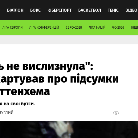
Л
БІАТЛОН
БОКС
КІБЕРСПОРТ
БАСКЕТБОЛ
ТЕНІС
ВІДЕО
ЛІГА ЄВРОПИ
ЛІГА КОНФЕРЕНЦІЙ
ЄВРО-2028
ЛІГА НАЦІЙ
ЧС-2026
ІНШІ
 не вислизнула":
артував про підсумки
оттенхема
 на свої бутси.
ЗУГЛИЙ