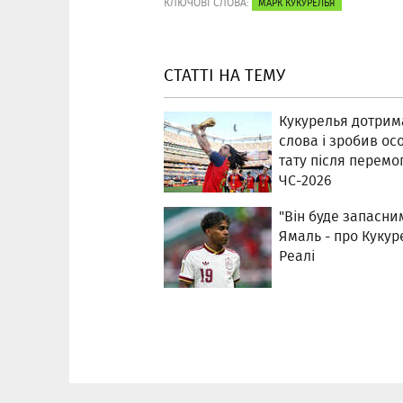
КЛЮЧОВІ СЛОВА:
МАРК КУКУРЕЛЬЯ
СТАТТІ НА ТЕМУ
Кукурелья дотрим
слова і зробив ос
тату після перемо
ЧС-2026
"Він буде запасни
Ямаль - про Кукур
Реалі