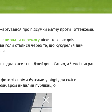
жартувався про підсумки матчу проти Тоттенхема.
две вирвали перемогу
після того, як двічі
а голи сталися через те, що Кукурелья двічі
ля.
ть віддав асист на Джейдона Санчо, а Челсі виграв
фото зі своїми бутсами у відрі для сміття,
незабаром видалив публікацію.