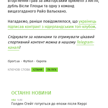
вторгнення грав за аматорський Брікнелл з Англії,
дубль Вісли Плоцьк та одну з команд
вищезгаданого Райо Вальєкано.
Нагадаємо, раніше повідомлялося, що
українець
підписав контракт з нідерландським топ-клубом
.
Слідкувати за новинами та отримувати цікавий
спортивний контент можна в нашому
Telegram-
каналі
!
iSport.ua
Футбол
Європа
КЛЮЧОВІ СЛОВА:
ІСПАНІЯ
ЛА ЛІГА
ОСТАННІ НОВИНИ
НБА
14:50
Голден Стейт готується до епохи після Керрі