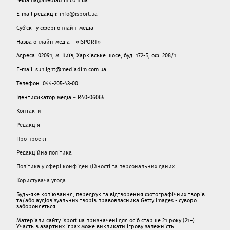
E-mail редакції:
info@isport.ua
Суб'єкт у сфері онлайн-медіа
Назва онлайн-медіа – «ISPORT»
Адреса: 02091, м. Київ, Харківське шосе, буд. 172-Б, оф. 208/1
E-mail: sunlight@mediadim.com.ua
Телефон: 044-205-43-00
Ідентифікатор медіа – R40-06065
Контакти
Редакція
Про проект
Редакційна політика
Політика у сфері конфіденційності та персональних даних
Користувача угода
Будь-яке копіювання, передрук та відтворення фотографічних творів
та/або аудіовізуальних творів правовласника Getty Images - суворо
забороняється.
Матеріали сайту isport.ua призначені для осіб старше 21 року (21+).
Участь в азартних іграх може викликати ігрову залежність.