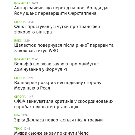
ФОРМУЛА 1
14:21
Аджар заявив, що перехід на нові боліди дає
йому шанс перевершити Ферстаппена
ЄВРОПА
13:46
Флік спростував усі чутки про трансфер
зіркового вінгера
БОКС
13:30
Шелестюк повернувся після річної перерви та
завоював титул WBO
ФОРМУЛА 1
12:48
Вольфф шокував заявою про майбутнє
домінування у Формулі-1
ЄВРОПА
12:21
Вальверде розкрив несподівану сторону
Моурінью в Реалі
ЄВРОПА
11:47
ФІФА звинуватила критиків у скоординованих
спробах підірвати організацію
НБА
11:24
Зірка Далласа повертається після травми
ТЕНІС
10:48
Мудрик може знову покинути Челсі