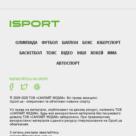
ОЛІМПІАДА
ФУТБОЛ
БІАТЛОН
БОКС
КІБЕРСПОРТ
БАСКЕТБОЛ
ТЕНІС
ВІДЕО
ІНШІ
ХОКЕЙ
ММА
АВТОСПОРТ
ПІДПИСУЙТЕСЬ НА ISPORT
© 2009-2025 ТОВ «САНЛАЙТ МЕДИА». Всі права захищені.
iSport.ua - оперативні та об'єктивні новини спорту.
Усі права на матеріали, опубліковані на даному ресурсі, належать ТОВ
«САНЛАЙТ МЕДИА». Будь-яке використання матеріалів без письмового
дозволу ТОВ «САНЛАЙТ МЕДИА» заборонено. При правомірному
використанні матеріалів з даного ресурсу гіперпосилання на iSport.ua
обов'язкове.
З питань реклами звертайтесь:
reklama@mediadim.com.ua