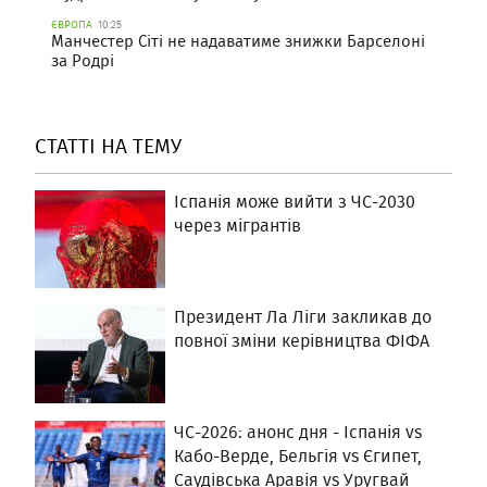
ЄВРОПА
10:25
Манчестер Сіті не надаватиме знижки Барселоні
за Родрі
СТАТТІ НА ТЕМУ
Іспанія може вийти з ЧС-2030
через мігрантів
Президент Ла Ліги закликав до
повної зміни керівництва ФІФА
ЧС-2026: анонс дня - Іспанія vs
Кабо-Верде, Бельгія vs Єгипет,
Саудівська Аравія vs Уругвай