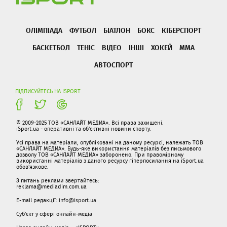
ОЛІМПІАДА
ФУТБОЛ
БІАТЛОН
БОКС
КІБЕРСПОРТ
БАСКЕТБОЛ
ТЕНІС
ВІДЕО
ІНШІ
ХОКЕЙ
ММА
АВТОСПОРТ
ПІДПИСУЙТЕСЬ НА ISPORT
© 2009-2025 ТОВ «САНЛАЙТ МЕДИА». Всі права захищені.
iSport.ua - оперативні та об'єктивні новини спорту.
Усі права на матеріали, опубліковані на даному ресурсі, належать ТОВ
«САНЛАЙТ МЕДИА». Будь-яке використання матеріалів без письмового
дозволу ТОВ «САНЛАЙТ МЕДИА» заборонено. При правомірному
використанні матеріалів з даного ресурсу гіперпосилання на iSport.ua
обов'язкове.
З питань реклами звертайтесь:
reklama@mediadim.com.ua
E-mail редакції:
info@isport.ua
Суб'єкт у сфері онлайн-медіа