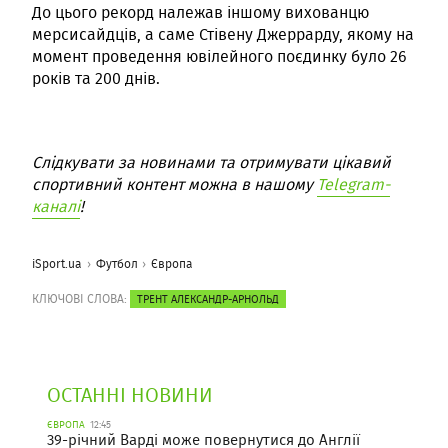
До цього рекорд належав іншому вихованцю
мерсисайдців, а саме Стівену Джеррарду, якому на
момент проведення ювілейного поєдинку було 26
років та 200 днів.
Слідкувати за новинами та отримувати цікавий
спортивний контент можна в нашому
Telegram-
каналі
!
iSport.ua
Футбол
Європа
КЛЮЧОВІ СЛОВА:
ТРЕНТ АЛЕКСАНДР-АРНОЛЬД
ОСТАННІ НОВИНИ
ЄВРОПА
12:45
39-річний Варді може повернутися до Англії