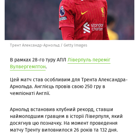
Трент Александр-Арнольд / Getty Images
В рамках 28-го туру АПЛ
Ліверпуль переміг
Вулвергемптон
.
Цей матч став особливим для Трента Александра-
Арнольда. Англієць провів свою 250 гру в
чемпіонаті Англії.
Арнольд встановив клубний рекорд, ставши
наймолодшим гравцем в історії Ліверпуля, який
досягнув цю позначку. На момент проведення
матчу Тренту виповнилося 26 років та 132 дня.