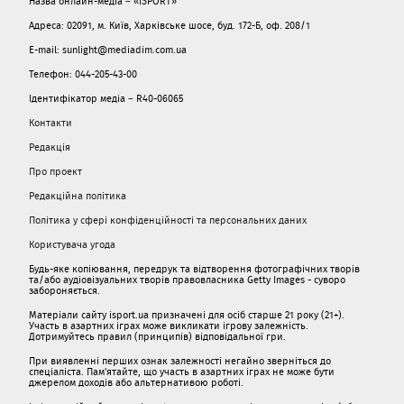
Назва онлайн-медіа – «ISPORT»
Адреса: 02091, м. Київ, Харківське шосе, буд. 172-Б, оф. 208/1
E-mail: sunlight@mediadim.com.ua
Телефон: 044-205-43-00
Ідентифікатор медіа – R40-06065
Контакти
Редакція
Про проект
Редакційна політика
Політика у сфері конфіденційності та персональних даних
Користувача угода
Будь-яке копіювання, передрук та відтворення фотографічних творів
та/або аудіовізуальних творів правовласника Getty Images - суворо
забороняється.
Матеріали сайту isport.ua призначені для осіб старше 21 року (21+).
Участь в азартних іграх може викликати ігрову залежність.
Дотримуйтесь правил (принципів) відповідальної гри.
При виявленні перших ознак залежності негайно зверніться до
спеціаліста. Пам'ятайте, що участь в азартних іграх не може бути
джерелом доходів або альтернативою роботі.