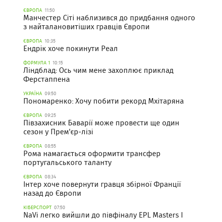
ЄВРОПА
11:50
Манчестер Сіті наблизився до придбання одного
з найталановитіших гравців Європи
ЄВРОПА
10:35
Ендрік хоче покинути Реал
ФОРМУЛА 1
10:15
Ліндблад: Ось чим мене захоплює приклад
Ферстаппена
УКРАЇНА
09:50
Пономаренко: Хочу побити рекорд Мхітаряна
ЄВРОПА
09:25
Півзахисник Баварії може провести ще один
сезон у Прем'єр-лізі
ЄВРОПА
08:55
Рома намагається оформити трансфер
португальського таланту
ЄВРОПА
08:34
Інтер хоче повернути гравця збірної Франції
назад до Європи
КІБЕРСПОРТ
07:50
NaVi легко вийшли до півфіналу EPL Masters I