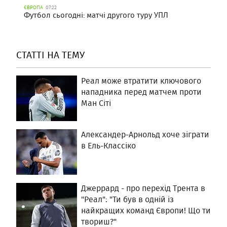
ЄВРОПА
07:22
Футбол сьогодні: матчі другого туру УПЛ
СТАТТІ НА ТЕМУ
Реал може втратити ключового
нападника перед матчем проти
Ман Сіті
Александер-Арнольд хоче зіграти
в Ель-Классіко
Джеррард - про перехід Трента в
"Реал": "Ти був в одній із
найкращих команд Європи! Що ти
твориш?"