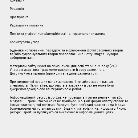
Контакти
Редакція
Про проект
Редакційна політика
Політика у сфері конфіденційності та персональних даних
Користувача угода
Будь-яке копіювання, передрук та відтворення фотографічних творів
та/або аудіовізуальних творів правовласника Getty Images - суворо
забороняється.
Матеріали сайту isport.ua призначені для осіб старше 21 року (21+).
Участь в азартних іграх може викликати ігрову залежність.
Дотримуйтесь правил (принципів) відповідальної гри.
При виявленні перших ознак залежності негайно зверніться до
спеціаліста. Пам'ятайте, що участь в азартних іграх не може бути
джерелом доходів або альтернативою роботі.
Інформаційний ресурс isport.ua не проводить ігри на реальні та/або
віртуальні гроші, також сайт не приймає ні в якій формі оплату ставок та
інших платежів, які пов’язані/можуть бути пов’язані з азартними іграми,
букмекерами чи тоталізаторами. Будь-які матеріали на інформаційному
ресурсі isport.ua публікуються виключно в інформаційних цілях.