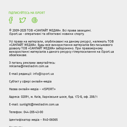
ПІДПИСУЙТЕСЬ НА ISPORT
© 2009-2025 ТОВ «САНЛАЙТ МЕДИА». Всі права захищені.
iSport.ua - оперативні та об'єктивні новини спорту.
Усі права на матеріали, опубліковані на даному ресурсі, належать ТОВ
«САНЛАЙТ МЕДИА». Будь-яке використання матеріалів без письмового
дозволу ТОВ «САНЛАЙТ МЕДИА» заборонено. При правомірному
використанні матеріалів з даного ресурсу гіперпосилання на iSport.ua
обов'язкове.
З питань реклами звертайтесь:
reklama@mediadim.com.ua
E-mail редакції:
info@isport.ua
Суб'єкт у сфері онлайн-медіа
Назва онлайн-медіа – «ISPORT»
Адреса: 02091, м. Київ, Харківське шосе, буд. 172-Б, оф. 208/1
E-mail: sunlight@mediadim.com.ua
Телефон: 044-205-43-00
Ідентифікатор медіа – R40-06065