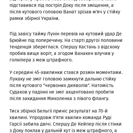
підставився під постріл Доку після зміщення, а
після кутового головою Ванат зрізав м'яч у стійку
рамки збірної України.
Під завісу тайму Лунін перевів на кутовий удар Де
Брюйне під поперечину. На старті другої половини
тенденція збереглася. Спершу Кастань з відскоку
пробив вище воріт, а згодом Ванакен влучив у
голкіпера з меж штрафного.
У середині 45-хвилинки стався розмін моментами.
Лукаку не зміг головою замкнути дальню стійку
після кутового "червоних дияволів". Натомість
Судаков у падінні не зміг акцентовано пробити
після закидання Миколенка з лівого флангу.
Тиск збірної Бельгії приніс результат на 70-й
хвилині. Упродовж п'яти хвилин команда Руді
Гарсії забила двічі. Спершу Де Кейпер після стінки
з Доку поклав у дальній кут із меж штрафного, а