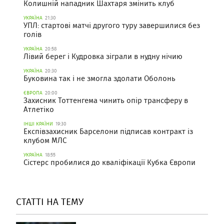
Колишній нападник Шахтаря змінить клуб
УКРАЇНА
21:30
УПЛ: стартові матчі другого туру завершилися без
голів
УКРАЇНА
20:58
Лівий берег і Кудровка зіграли в нудну нічию
УКРАЇНА
20:30
Буковина так і не змогла здолати Оболонь
ЄВРОПА
20:00
Захисник Тоттенгема чинить опір трансферу в
Атлетіко
ІНШІ КРАЇНИ
19:30
Експівзахисник Барселони підписав контракт із
клубом МЛС
УКРАЇНА
18:55
Сістерс пробилися до кваліфікації Кубка Європи
СТАТТІ НА ТЕМУ