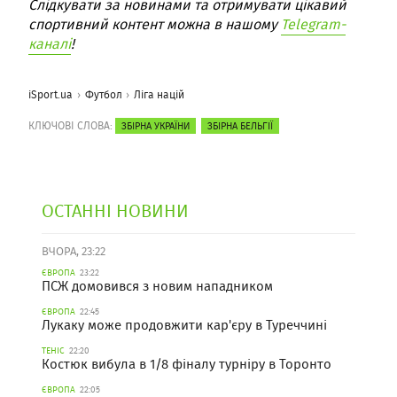
Слідкувати за новинами та отримувати цікавий
спортивний контент можна в нашому
Telegram-
каналі
!
iSport.ua
Футбол
Ліга націй
КЛЮЧОВІ СЛОВА:
ЗБІРНА УКРАЇНИ
ЗБІРНА БЕЛЬГІЇ
ОСТАННІ НОВИНИ
ВЧОРА, 23:22
ЄВРОПА
23:22
ПСЖ домовився з новим нападником
ЄВРОПА
22:45
Лукаку може продовжити кар'єру в Туреччині
ТЕНІС
22:20
Костюк вибула в 1/8 фіналу турніру в Торонто
ЄВРОПА
22:05