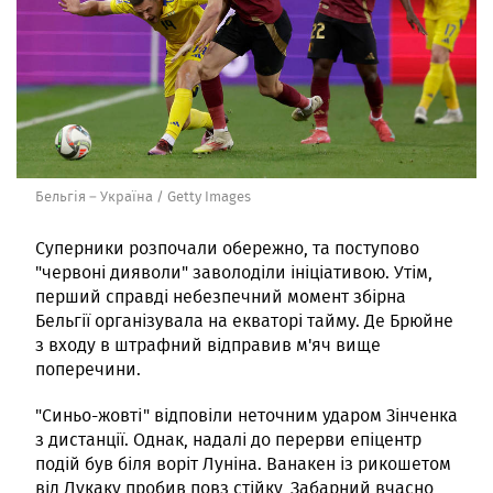
Бельгія – Україна / Getty Images
Суперники розпочали обережно, та поступово
"червоні дияволи" заволоділи ініціативою. Утім,
перший справді небезпечний момент збірна
Бельгії організувала на екваторі тайму. Де Брюйне
з входу в штрафний відправив м'яч вище
поперечини.
"Синьо-жовті" відповіли неточним ударом Зінченка
з дистанції. Однак, надалі до перерви епіцентр
подій був біля воріт Луніна. Ванакен із рикошетом
від Лукаку пробив повз стійку, Забарний вчасно