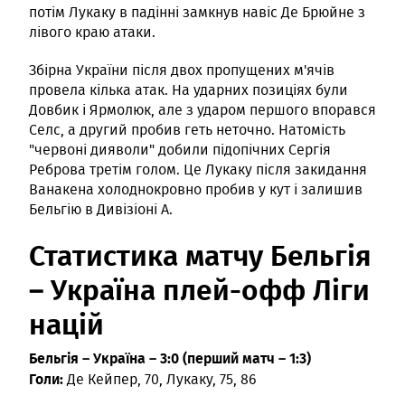
потім Лукаку в падінні замкнув навіс Де Брюйне з
лівого краю атаки.
Збірна України після двох пропущених м'ячів
провела кілька атак. На ударних позиціях були
Довбик і Ярмолюк, але з ударом першого впорався
Селс, а другий пробив геть неточно. Натомість
"червоні дияволи" добили підопічних Сергія
Реброва третім голом. Це Лукаку після закидання
Ванакена холоднокровно пробив у кут і залишив
Бельгію в Дивізіоні A.
Статистика матчу Бельгія
– Україна плей-офф Ліги
націй
Бельгія – Україна – 3:0 (перший матч – 1:3)
Голи:
Де Кейпер, 70, Лукаку, 75, 86