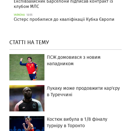
Експівзахисник Барселони підписав контракт із
клубом МЛС
УКРАЇНА
18:55
Сістерс пробилися до кваліфікації Кубка Європи
СТАТТІ НА ТЕМУ
ПСЖ домовився з новим
нападником
Лукаку може продовжити кар'єру
в Туреччині
Костюк вибула в 1/8 фіналу
турніру в Торонто