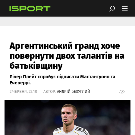
Аргентинський гранд хоче
повернути двох талантів на
батьківщину
Рівер Плейт спробує підписати Мастантуоно та
Ечеверрі.
2 ЧЕРВНЯ, 22:10 АВТОР:
АНДРІЙ БЕЗУГЛИЙ