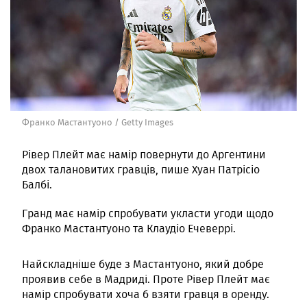
Франко Мастантуоно / Getty Images
Рівер Плейт має намір повернути до Аргентини
двох талановитих гравців, пише Хуан Патрісіо
Балбі.
Гранд має намір спробувати укласти угоди щодо
Франко Мастантуоно та Клаудіо Ечеверрі.
Найскладніше буде з Мастантуоно, який добре
проявив себе в Мадриді. Проте Рівер Плейт має
намір спробувати хоча б взяти гравця в оренду.