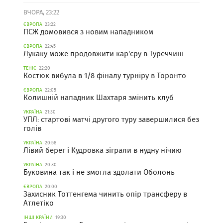
ВЧОРА, 23:22
ЄВРОПА
23:22
ПСЖ домовився з новим нападником
ЄВРОПА
22:45
Лукаку може продовжити кар'єру в Туреччині
ТЕНІС
22:20
Костюк вибула в 1/8 фіналу турніру в Торонто
ЄВРОПА
22:05
Колишній нападник Шахтаря змінить клуб
УКРАЇНА
21:30
УПЛ: стартові матчі другого туру завершилися без
голів
УКРАЇНА
20:58
Лівий берег і Кудровка зіграли в нудну нічию
УКРАЇНА
20:30
Буковина так і не змогла здолати Оболонь
ЄВРОПА
20:00
Захисник Тоттенгема чинить опір трансферу в
Атлетіко
ІНШІ КРАЇНИ
19:30