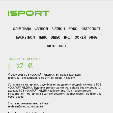
ОЛІМПІАДА
ФУТБОЛ
БІАТЛОН
БОКС
КІБЕРСПОРТ
БАСКЕТБОЛ
ТЕНІС
ВІДЕО
ІНШІ
ХОКЕЙ
ММА
АВТОСПОРТ
ПІДПИСУЙТЕСЬ НА ISPORT
© 2009-2025 ТОВ «САНЛАЙТ МЕДИА». Всі права захищені.
iSport.ua - оперативні та об'єктивні новини спорту.
Усі права на матеріали, опубліковані на даному ресурсі, належать ТОВ
«САНЛАЙТ МЕДИА». Будь-яке використання матеріалів без письмового
дозволу ТОВ «САНЛАЙТ МЕДИА» заборонено. При правомірному
використанні матеріалів з даного ресурсу гіперпосилання на iSport.ua
обов'язкове.
З питань реклами звертайтесь:
reklama@mediadim.com.ua