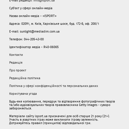
E-mail редакції:
info@isport.ua
Суб'єкт у сфері онлайн-медіа
Назва онлайн-медіа – «ISPORT»
Адреса: 02091, м. Київ, Харківське шосе, буд. 172-Б, оф. 208/1
E-mail: sunlight@mediadim.com.ua
Телефон: 044-205-43-00
Ідентифікатор медіа – R40-06065
Контакти
Редакція
Про проект
Редакційна політика
Політика у сфері конфіденційності та персональних даних
Користувача угода
Будь-яке копіювання, передрук та відтворення фотографічних творів
та/або аудіовізуальних творів правовласника Getty Images - суворо
забороняється.
Матеріали сайту isport.ua призначені для осіб старше 21 року (21+).
Участь в азартних іграх може викликати ігрову залежність.
Дотримуйтесь правил (принципів) відповідальної гри.