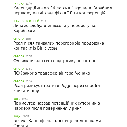
УКРАЇНА
22:40
Календар Динамо: "біло-сині" здолали Карабах у
першому матчі кваліфікації Ліги конференцій
ЛІГА КОНФЕРЕНЦІЙ
21:58
Динамо здобуло мінімальну перемогу над
Карабахом
ЄВРОПА
21:30
Реал після тривалих переговорів продовжив
контракт із Вінісіусом
ЄВРОПА
20:55
ФА відкликала свою підтримку Інфантіно
ЄВРОПА
20:54
ПСЖ закрив трансфер вінгера Монако
ЄВРОПА
20:10
Реал ризикує втратити Родрі через спроби
знизити ціну
БОКС
19:53
Промоутер назвав потенційних суперників
Паркера після повернення у ринг
ВОДНІ
19:25
Бочек і Карнафель стали віце-чемпіонками
Європи