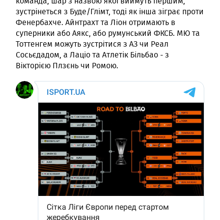
команда, шар з назвою якої виймуть першим,
зустрінеться з Буде/Глімт, тоді як інша зіграє проти
Фенербахче. Айнтрахт та Ліон отримають в
суперники або Аякс, або румунський ФКСБ. МЮ та
Тоттенгем можуть зустрітися з АЗ чи Реал
Сосьєдадом, а Лаціо та Атлетік Більбао - з
Вікторією Плзєнь чи Ромою.