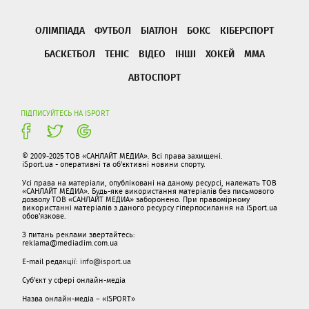
ОЛІМПІАДА
ФУТБОЛ
БІАТЛОН
БОКС
КІБЕРСПОРТ
БАСКЕТБОЛ
ТЕНІС
ВІДЕО
ІНШІ
ХОКЕЙ
ММА
АВТОСПОРТ
ПІДПИСУЙТЕСЬ НА ISPORT
© 2009-2025 ТОВ «САНЛАЙТ МЕДИА». Всі права захищені.
iSport.ua - оперативні та об'єктивні новини спорту.
Усі права на матеріали, опубліковані на даному ресурсі, належать ТОВ
«САНЛАЙТ МЕДИА». Будь-яке використання матеріалів без письмового
дозволу ТОВ «САНЛАЙТ МЕДИА» заборонено. При правомірному
використанні матеріалів з даного ресурсу гіперпосилання на iSport.ua
обов'язкове.
З питань реклами звертайтесь:
reklama@mediadim.com.ua
E-mail редакції:
info@isport.ua
Суб'єкт у сфері онлайн-медіа
Назва онлайн-медіа – «ISPORT»