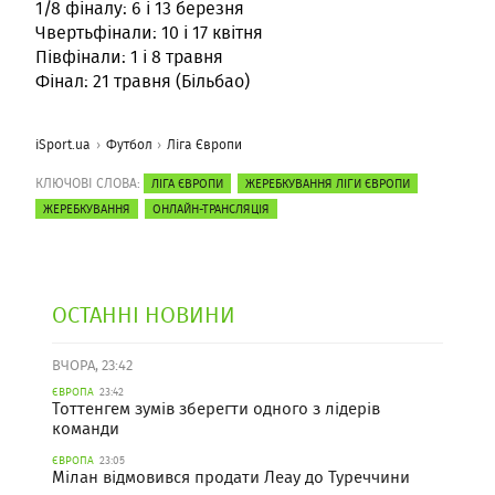
1/8 фіналу: 6 і 13 березня
Чвертьфінали: 10 і 17 квітня
Півфінали: 1 і 8 травня
Фінал: 21 травня (Більбао)
iSport.ua
Футбол
Ліга Європи
КЛЮЧОВІ СЛОВА:
ЛІГА ЄВРОПИ
ЖЕРЕБКУВАННЯ ЛІГИ ЄВРОПИ
ЖЕРЕБКУВАННЯ
ОНЛАЙН-ТРАНСЛЯЦІЯ
ОСТАННІ НОВИНИ
ВЧОРА, 23:42
ЄВРОПА
23:42
Тоттенгем зумів зберегти одного з лідерів
команди
ЄВРОПА
23:05
Мілан відмовився продати Леау до Туреччини