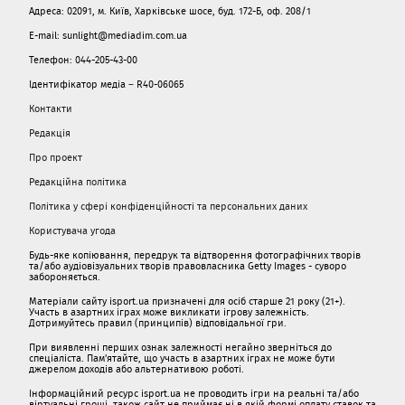
Адреса: 02091, м. Київ, Харківське шосе, буд. 172-Б, оф. 208/1
E-mail: sunlight@mediadim.com.ua
Телефон: 044-205-43-00
Ідентифікатор медіа – R40-06065
Контакти
Редакція
Про проект
Редакційна політика
Політика у сфері конфіденційності та персональних даних
Користувача угода
Будь-яке копіювання, передрук та відтворення фотографічних творів
та/або аудіовізуальних творів правовласника Getty Images - суворо
забороняється.
Матеріали сайту isport.ua призначені для осіб старше 21 року (21+).
Участь в азартних іграх може викликати ігрову залежність.
Дотримуйтесь правил (принципів) відповідальної гри.
При виявленні перших ознак залежності негайно зверніться до
спеціаліста. Пам'ятайте, що участь в азартних іграх не може бути
джерелом доходів або альтернативою роботі.
Інформаційний ресурс isport.ua не проводить ігри на реальні та/або
віртуальні гроші, також сайт не приймає ні в якій формі оплату ставок та