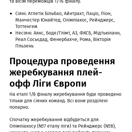
та вісім переможців 1/16 фіналу.
Сіяні: Атлетік Більбао, Айнтрахт, Лаціо, Ліон,
Манчестер Юнайтед, Олімпіакос, Рейнджерс,
Тоттенгем
Несіяні: Аякс, Боде/Глімт, АЗ, ФКСБ, Мідтьюланн,
Реал Сосьєдад, Фенербахче, Рома, Вікторія
Пльзень
Процедура проведення
жеребкування плей-
офф Ліги Європи
На етапі 1/8 фіналу жеребкування буде проведено
тільки для сіяних команд. Всі вони розділені
попарно.
Спочатку жеребкування відбудеться для
Олімпіакосу (№7 етапу ліги) та Рейнджерс (№8),