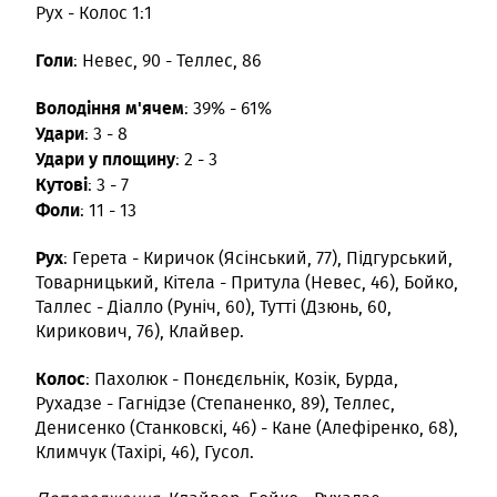
Рух - Колос 1:1
Голи
: Невес, 90 - Теллес, 86
Володіння м'ячем
: 39% - 61%
Удари
: 3 - 8
Удари у площину
: 2 - 3
Кутові
: 3 - 7
Фоли
: 11 - 13
Рух
: Герета - Киричок (Ясінський, 77), Підгурський,
Товарницький, Кітела - Притула (Невес, 46), Бойко,
Таллес - Діалло (Руніч, 60), Тутті (Дзюнь, 60,
Кирикович, 76), Клайвер.
Колос
: Пахолюк - Понєдєльнік, Козік, Бурда,
Рухадзе - Гагнідзе (Степаненко, 89), Теллес,
Денисенко (Станковскі, 46) - Кане (Алефіренко, 68),
Климчук (Тахірі, 46), Гусол.