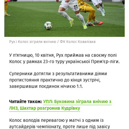
Рух і Колос зіграли внічию / ФК Колос Ковалівка
У п'ятницю, 10 квітня, Рух приймав на своєму полі
Колос у рамках 23-го туру української Прем'єр-ліги.
Суперники дотягли з результативними діями
протистояння практично до кінця зустрічі,
завершивши поєдинок нічиєю 1:1.
Читайте також:
УПЛ: Буковина зіграла внічию з
ЛНЗ, Шахтар розгромив Кудрівку
Колос володів перевагою у матчі з одним із
аутсайдерів чемпіонату, проте лише під завісу