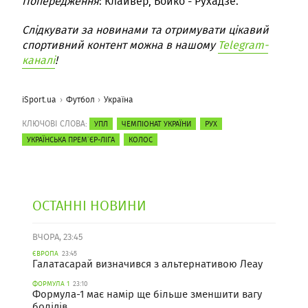
Попередження
: Клайвер, Бойко - Рухадзе.
Слідкувати за новинами та отримувати цікавий
спортивний контент можна в нашому
Telegram-
каналі
!
iSport.ua
Футбол
Україна
КЛЮЧОВІ СЛОВА:
УПЛ
ЧЕМПІОНАТ УКРАЇНИ
РУХ
УКРАЇНСЬКА ПРЕМ`ЄР-ЛІГА
КОЛОС
ОСТАННІ НОВИНИ
ВЧОРА, 23:45
ЄВРОПА
23:45
Галатасарай визначився з альтернативою Леау
ФОРМУЛА 1
23:10
Формула-1 має намір ще більше зменшити вагу
болідів