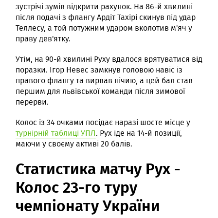
зустрічі зумів відкрити рахунок. На 86-й хвилині
після подачі з флангу Ардіт Тахірі скинув під удар
Теллесу, а той потужним ударом вколотив м'яч у
праву дев'ятку.
Утім, на 90-й хвилині Руху вдалося врятуватися від
поразки. Ігор Невес замкнув головою навіс із
правого флангу та вирвав нічию, а цей бал став
першим для львівської команди після зимової
перерви.
Колос із 34 очками посідає наразі шосте місце у
турнірній таблиці УПЛ
. Рух іде на 14-й позиції,
маючи у своєму активі 20 балів.
Статистика матчу Рух -
Колос 23-го туру
чемпіонату України