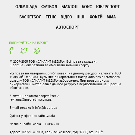
ОЛІМПІАДА
ФУТБОЛ
БІАТЛОН
БОКС
КІБЕРСПОРТ
БАСКЕТБОЛ
ТЕНІС
ВІДЕО
ІНШІ
ХОКЕЙ
ММА
АВТОСПОРТ
ПІДПИСУЙТЕСЬ НА ISPORT
© 2009-2025 ТОВ «САНЛАЙТ МЕДИА». Всі права захищені.
iSport.ua - оперативні та об'єктивні новини спорту.
Усі права на матеріали, опубліковані на даному ресурсі, належать ТОВ
«САНЛАЙТ МЕДИА». Будь-яке використання матеріалів без письмового
дозволу ТОВ «САНЛАЙТ МЕДИА» заборонено. При правомірному
використанні матеріалів з даного ресурсу гіперпосилання на iSport.ua
обов'язкове.
З питань реклами звертайтесь:
reklama@mediadim.com.ua
E-mail редакції:
info@isport.ua
Суб'єкт у сфері онлайн-медіа
Назва онлайн-медіа – «ISPORT»
Адреса: 02091, м. Київ, Харківське шосе, буд. 172-Б, оф. 208/1