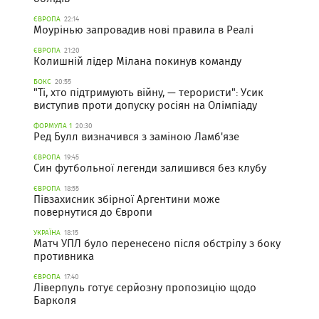
ЄВРОПА
22:14
Моурінью запровадив нові правила в Реалі
ЄВРОПА
21:20
Колишній лідер Мілана покинув команду
БОКС
20:55
"Ті, хто підтримують війну, — терористи": Усик
виступив проти допуску росіян на Олімпіаду
ФОРМУЛА 1
20:30
Ред Булл визначився з заміною Ламб'язе
ЄВРОПА
19:45
Син футбольної легенди залишився без клубу
ЄВРОПА
18:55
Півзахисник збірної Аргентини може
повернутися до Європи
УКРАЇНА
18:15
Матч УПЛ було перенесено після обстрілу з боку
противника
ЄВРОПА
17:40
Ліверпуль готує серйозну пропозицію щодо
Барколя