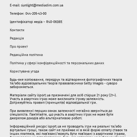
E-mail: sunlight@mediadim.com.ua
Телефон: 044-205-43-00
Ідентифікатор медіа – R40-06065
Контакти
Редакція
Про проект
Редакційна політика
Політика у сфері конфіденційності та персональних даних
Користувача угода
Будь-яке копіювання, передрук та відтворення фотографічних творів
та/або аудіовізуальних творів правовласника Getty Images - суворо
забороняється.
Матеріали сайту isport.ua призначені для осіб старше 21 року (21+).
Участь в азартних іграх може викликати ігрову залежність.
Дотримуйтесь правил (принципів) відповідальної гри.
При виявленні перших ознак залежності негайно зверніться до
спеціаліста. Пам'ятайте, що участь в азартних іграх не може бути
джерелом доходів або альтернативою роботі.
Інформаційний ресурс isport.ua не проводить ігри на реальні та/або
віртуальні гроші, також сайт не приймає ні в якій формі оплату ставок та
інших платежів, які пов’язані/можуть бути пов’язані з азартними іграми,