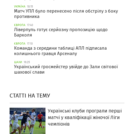
УКРАЇНА
18:15
Матч УПЛ було перенесено після обстрілу з боку
противника
ЄВРОПА
17:40
Ліверпуль готує серйозну пропозицію щодо
Барколя
ЄВРОПА
17:10
Команда з середини таблиці АПЛ підписала
колишнього гравця Арсеналу
ШАХИ
16:25
Український гросмейстер увійде до Зали світової
шахової слави
СТАТТІ НА ТЕМУ
Українські клуби програли перші
матчі у кваліфікації жіночої Ліги
чемпіонів