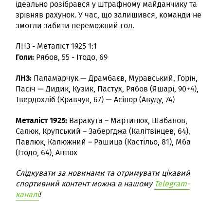
ідеально розібрався у штрафному майданчику та
зрівняв рахунок. У час, що залишився, команди не
змогли забити переможний гол.
ЛНЗ - Металіст 1925 1:1
Голи:
Рябов, 55 - Ітодо, 69
ЛНЗ:
Паламарчук — Драмбаєв, Муравський, Горін,
Пасіч — Дидик, Кузик, Пастух, Рябов (Яшарі, 90+4),
Твердохліб (Кравчук, 67) — Асінор (Авуду, 74)
Металіст 1925:
Варакута – Мартинюк, Шабанов,
Салюк, Крупський – Забергджа (Калітвінцев, 64),
Павлюк, Калюжний – Рашица (Кастільо, 81), Мба
(Ітодо, 64), Антюх
Слідкувати за новинами та отримувати цікавий
спортивний контент можна в нашому
Telegram-
каналі
!