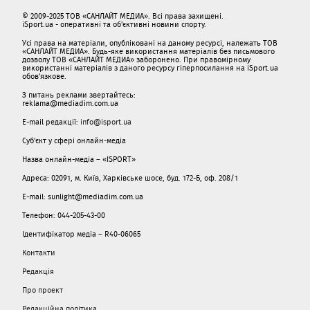
© 2009-2025 ТОВ «САНЛАЙТ МЕДИА». Всі права захищені.
iSport.ua - оперативні та об'єктивні новини спорту.
Усі права на матеріали, опубліковані на даному ресурсі, належать ТОВ
«САНЛАЙТ МЕДИА». Будь-яке використання матеріалів без письмового
дозволу ТОВ «САНЛАЙТ МЕДИА» заборонено. При правомірному
використанні матеріалів з даного ресурсу гіперпосилання на iSport.ua
обов'язкове.
З питань реклами звертайтесь:
reklama@mediadim.com.ua
E-mail редакції:
info@isport.ua
Суб'єкт у сфері онлайн-медіа
Назва онлайн-медіа – «ISPORT»
Адреса: 02091, м. Київ, Харківське шосе, буд. 172-Б, оф. 208/1
E-mail: sunlight@mediadim.com.ua
Телефон: 044-205-43-00
Ідентифікатор медіа – R40-06065
Контакти
Редакція
Про проект
Редакційна політика