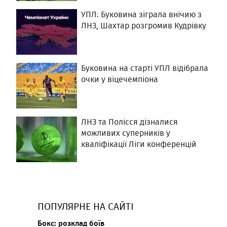
УПЛ: Буковина зіграла внічию з
ЛНЗ, Шахтар розгромив Кудрівку
Буковина на старті УПЛ відібрала
очки у віцечемпіона
ЛНЗ та Полісся дізналися
можливих суперників у
кваліфікації Ліги конференцій
ПОПУЛЯРНЕ НА САЙТІ
Бокс: розклад боїв