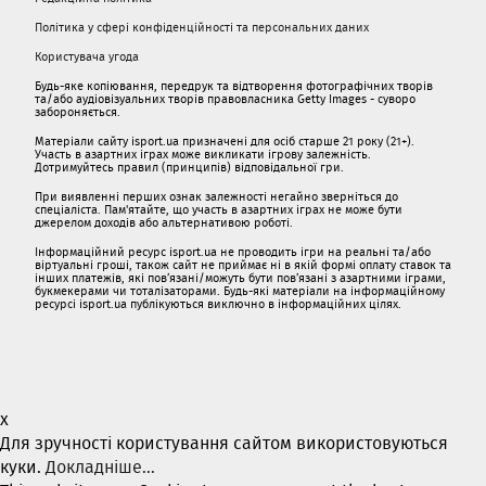
Політика у сфері конфіденційності та персональних даних
Користувача угода
Будь-яке копіювання, передрук та відтворення фотографічних творів
та/або аудіовізуальних творів правовласника Getty Images - суворо
забороняється.
Матеріали сайту isport.ua призначені для осіб старше 21 року (21+).
Участь в азартних іграх може викликати ігрову залежність.
Дотримуйтесь правил (принципів) відповідальної гри.
При виявленні перших ознак залежності негайно зверніться до
спеціаліста. Пам'ятайте, що участь в азартних іграх не може бути
джерелом доходів або альтернативою роботі.
Інформаційний ресурс isport.ua не проводить ігри на реальні та/або
віртуальні гроші, також сайт не приймає ні в якій формі оплату ставок та
інших платежів, які пов’язані/можуть бути пов’язані з азартними іграми,
букмекерами чи тоталізаторами. Будь-які матеріали на інформаційному
ресурсі isport.ua публікуються виключно в інформаційних цілях.
x
Для зручності користування сайтом використовуються
куки.
Докладніше...