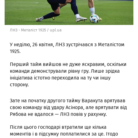
ЛНЗ - Металіст 1925 / upl.ua
У неділю, 26 квітня, ЛНЗ зустрічався з Металістом
1925.
Перший тайм вийшов не дуже яскравим, оскільки
команди демонстрували рівну гру. Лише зрідка
ініціатива істотно переходила на ту чи іншу
сторону.
Зате на початку другого тайму Варакута врятував
свою команду від удару Асінора, але врятувати від
Рябова не вдалося — ЛНЗ повів у рахунку.
Після цього господарі втратили ще кілька
моментів і в підсумку поплатилися за це. Ітодо