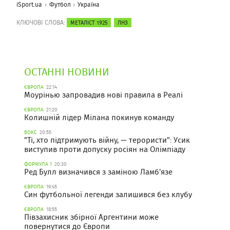
iSport.ua
Футбол
Україна
КЛЮЧОВІ СЛОВА:
МЕТАЛІСТ 1925
ЛНЗ
ОСТАННІ НОВИНИ
ЄВРОПА
22:14
Моурінью запровадив нові правила в Реалі
ЄВРОПА
21:20
Колишній лідер Мілана покинув команду
БОКС
20:55
"Ті, хто підтримують війну, — терористи": Усик
виступив проти допуску росіян на Олімпіаду
ФОРМУЛА 1
20:30
Ред Булл визначився з заміною Ламб'язе
ЄВРОПА
19:45
Син футбольної легенди залишився без клубу
ЄВРОПА
18:55
Півзахисник збірної Аргентини може
повернутися до Європи