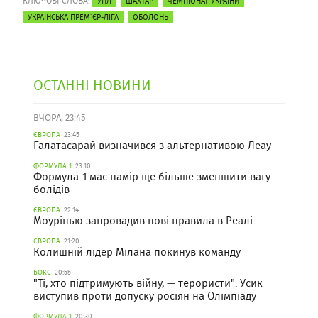
КЛЮЧОВІ СЛОВА:
УПЛ
ШАХТАР
ЧЕМПІОНАТ УКРАЇНИ
УКРАЇНСЬКА ПРЕМ`ЄР-ЛІГА
ОБОЛОНЬ
ОСТАННІ НОВИНИ
ВЧОРА, 23:45
ЄВРОПА
23:45
Галатасарай визначився з альтернативою Леау
ФОРМУЛА 1
23:10
Формула-1 має намір ще більше зменшити вагу
болідів
ЄВРОПА
22:14
Моурінью запровадив нові правила в Реалі
ЄВРОПА
21:20
Колишній лідер Мілана покинув команду
БОКС
20:55
"Ті, хто підтримують війну, — терористи": Усик
виступив проти допуску росіян на Олімпіаду
ФОРМУЛА 1
20:30