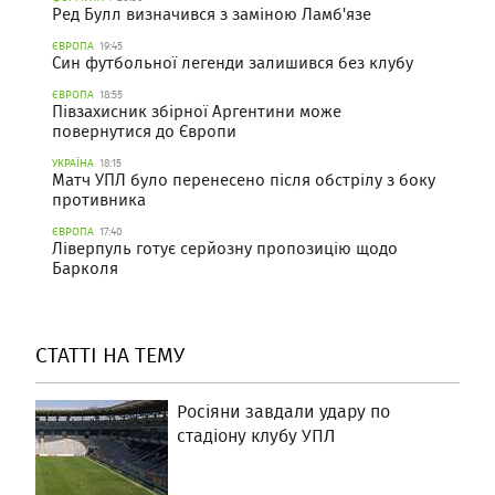
Ред Булл визначився з заміною Ламб'язе
ЄВРОПА
19:45
Син футбольної легенди залишився без клубу
ЄВРОПА
18:55
Півзахисник збірної Аргентини може
повернутися до Європи
УКРАЇНА
18:15
Матч УПЛ було перенесено після обстрілу з боку
противника
ЄВРОПА
17:40
Ліверпуль готує серйозну пропозицію щодо
Барколя
СТАТТІ НА ТЕМУ
Росіяни завдали удару по
стадіону клубу УПЛ