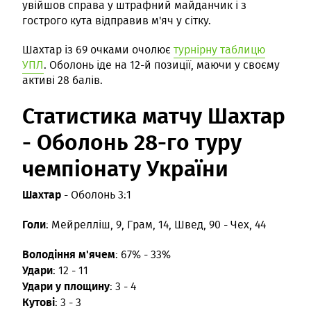
увійшов справа у штрафний майданчик і з
гострого кута відправив м'яч у сітку.
Шахтар із 69 очками очолює
турнірну таблицю
УПЛ
. Оболонь іде на 12-й позиції, маючи у своєму
активі 28 балів.
Статистика матчу Шахтар
- Оболонь 28-го туру
чемпіонату України
Шахтар
- Оболонь 3:1
Голи
: Мейрелліш, 9, Грам, 14, Швед, 90 - Чех, 44
Володіння м'ячем
: 67% - 33%
Удари
: 12 - 11
Удари у площину
: 3 - 4
Кутові
: 3 - 3