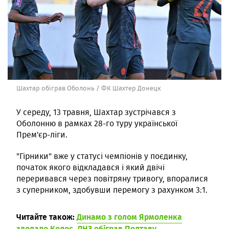
Шахтар обіграв Оболонь / ФК Шахтер Донецк
У середу, 13 травня, Шахтар зустрічався з
Оболонню в рамках 28-го туру української
Прем'єр-ліги.
"Гірники" вже у статусі чемпіонів у поєдинку,
початок якого відкладався і який двічі
переривався через повітряну тривогу, впоралися
з суперником, здобувши перемогу з рахунком 3:1.
Читайте також:
Динамо з голом Ярмоленка
здолало Колос, ЛНЗ обіграв Полтаву