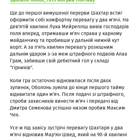
Ще до першої вимушеної перерви Шахтар встиг
оформити собі комфортну перевагу у два м'ячі. На
дев'ятій хвилині Лука Мейрелліш вивів господарів
поля вперед, отримавши м'яч справа у карному
майданчику та пробивши у дальній нижній кут
воріт. А за п'ять хвилин перевагу розкішним
дальнім ударом з-за меж штрафного подвоїв Алаа
Грам, забивши свій дебютний гол у складі
"гірників".
Коли гра остаточно відновилася після двох
зупинок, Оболонь зуміла до кінця першого тайму
відквитати один м'яч. Після подачі зі штрафного,
спроби захисників винести м'яч і передачі від
Дмитра Семенова успішно низом пробив Максим
Чех.
Усе ж під завісу зустрічі перевагу Шахтаря у два
м'ячі відновив Мар'ян Швед, який на 90-й хвилині