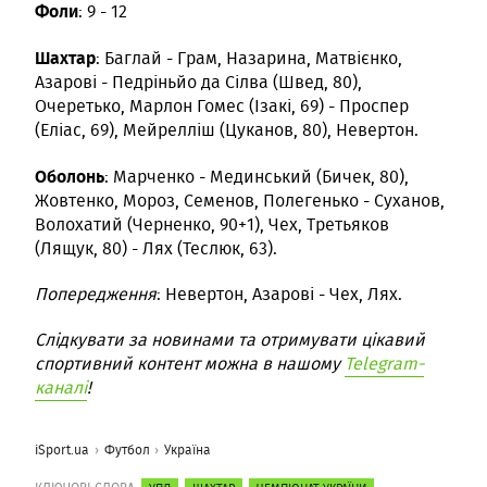
Фоли
: 9 - 12
Шахтар
: Баглай - Грам, Назарина, Матвієнко,
Азарові - Педріньйо да Сілва (Швед, 80),
Очеретько, Марлон Гомес (Ізакі, 69) - Проспер
(Еліас, 69), Мейрелліш (Цуканов, 80), Невертон.
Оболонь
: Марченко - Мединський (Бичек, 80),
Жовтенко, Мороз, Семенов, Полегенько - Суханов,
Волохатий (Черненко, 90+1), Чех, Третьяков
(Лящук, 80) - Лях (Теслюк, 63).
Попередження
: Невертон, Азарові - Чех, Лях.
Слідкувати за новинами та отримувати цікавий
спортивний контент можна в нашому
Telegram-
каналі
!
iSport.ua
Футбол
Україна