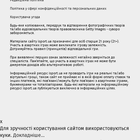
Політика у сфері конфіденційності та персональних даних
Користувача угода
Будь-яке копіювання, передрук та відтворення фотографічних творів
та/або аудіовізуальних творів правовласника Getty Images - суворо
забороняється.
Матеріали сайту isport.ua призначені для осіб старше 21 року (21+).
Участь в азартних іграх може викликати ігрову залежність.
Дотримуйтесь правил (принципів) відповідальної гри.
При виявленні перших ознак залежності негайно зверніться до
спеціаліста. Пам'ятайте, що участь в азартних іграх не може бути
джерелом доходів або альтернативою роботі.
Інформаційний ресурс isport.ua не проводить ігри на реальні та/або
віртуальні гроші, також сайт не приймає ні в якій формі оплату ставок та
інших платежів, які пов’язані/можуть бути пов’язані з азартними іграми,
букмекерами чи тоталізаторами. Будь-які матеріали на інформаційному
ресурсі isport.ua публікуються виключно в інформаційних цілях.
x
Для зручності користування сайтом використовуються
куки.
Докладніше...