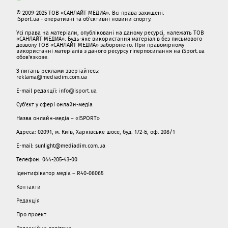
© 2009-2025 ТОВ «САНЛАЙТ МЕДИА». Всі права захищені.
iSport.ua - оперативні та об'єктивні новини спорту.
Усі права на матеріали, опубліковані на даному ресурсі, належать ТОВ
«САНЛАЙТ МЕДИА». Будь-яке використання матеріалів без письмового
дозволу ТОВ «САНЛАЙТ МЕДИА» заборонено. При правомірному
використанні матеріалів з даного ресурсу гіперпосилання на iSport.ua
обов'язкове.
З питань реклами звертайтесь:
reklama@mediadim.com.ua
E-mail редакції:
info@isport.ua
Суб'єкт у сфері онлайн-медіа
Назва онлайн-медіа – «ISPORT»
Адреса: 02091, м. Київ, Харківське шосе, буд. 172-Б, оф. 208/1
E-mail: sunlight@mediadim.com.ua
Телефон: 044-205-43-00
Ідентифікатор медіа – R40-06065
Контакти
Редакція
Про проект
Редакційна політика