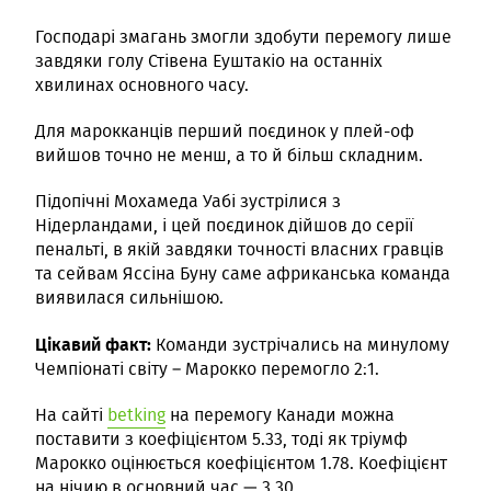
Господарі змагань змогли здобути перемогу лише
завдяки голу Стівена Еуштакіо на останніх
хвилинах основного часу.
Для марокканців перший поєдинок у плей-оф
вийшов точно не менш, а то й більш складним.
Підопічні Мохамеда Уабі зустрілися з
Нідерландами, і цей поєдинок дійшов до серії
пенальті, в якій завдяки точності власних гравців
та сейвам Яссіна Буну саме африканська команда
виявилася сильнішою.
Цікавий факт:
Команди зустрічались на минулому
Чемпіонаті світу – Марокко перемогло 2:1.
На сайті
betking
на перемогу Канади можна
поставити з коефіцієнтом 5.33, тоді як тріумф
Марокко оцінюється коефіцієнтом 1.78. Коефіцієнт
на нічию в основний час — 3.30.