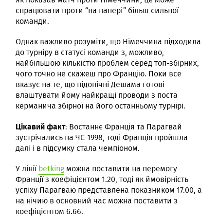
спрацювати проти “на папері” більш сильної
команди.
Однак важливо розуміти, що Німеччина підходила
до турніру в статусі команди з, можливо,
найбільшою кількістю проблем серед топ-збірних,
чого точно не скажеш про Францію. Поки все
вказує на те, що підопічні Дешама готові
влаштувати йому найкращі проводи з поста
керманича збірної на його останньому турнірі.
Цікавий факт
: Востаннє Франція та Парагвай
зустрічались на ЧС-1998, тоді Франція пройшла
далі і в підсумку стала чемпіоном.
У лінії
betking
можна поставити на перемогу
Франції з коефіцієнтом 1.20, тоді як ймовірність
успіху Парагваю представлена показником 17.00, а
на нічию в основний час можна поставити з
коефіцієнтом 6.66.