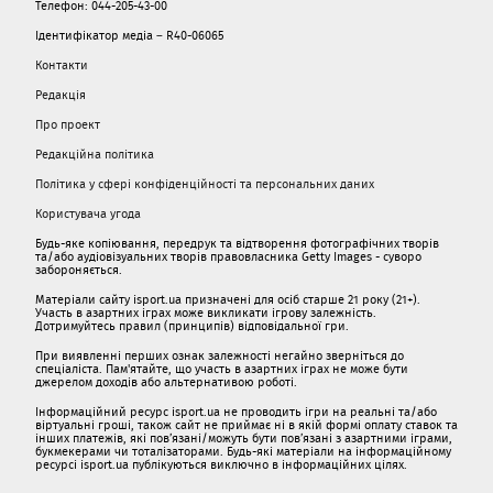
Телефон: 044-205-43-00
Ідентифікатор медіа – R40-06065
Контакти
Редакція
Про проект
Редакційна політика
Політика у сфері конфіденційності та персональних даних
Користувача угода
Будь-яке копіювання, передрук та відтворення фотографічних творів
та/або аудіовізуальних творів правовласника Getty Images - суворо
забороняється.
Матеріали сайту isport.ua призначені для осіб старше 21 року (21+).
Участь в азартних іграх може викликати ігрову залежність.
Дотримуйтесь правил (принципів) відповідальної гри.
При виявленні перших ознак залежності негайно зверніться до
спеціаліста. Пам'ятайте, що участь в азартних іграх не може бути
джерелом доходів або альтернативою роботі.
Інформаційний ресурс isport.ua не проводить ігри на реальні та/або
віртуальні гроші, також сайт не приймає ні в якій формі оплату ставок та
інших платежів, які пов’язані/можуть бути пов’язані з азартними іграми,
букмекерами чи тоталізаторами. Будь-які матеріали на інформаційному
ресурсі isport.ua публікуються виключно в інформаційних цілях.