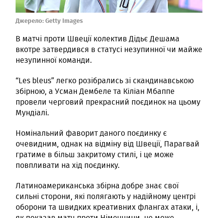
Джерело:
Getty Images
В матчі проти Швеції колектив Дідьє Дешама
вкотре затвердився в статусі незупинної чи майже
незупинної команди.
“Les bleus” легко розібрались зі скандинавською
збірною, а Усман Дембеле та Кіліан Мбаппе
провели черговий прекрасний поєдинок на цьому
Мундіалі.
Номінальний фаворит даного поєдинку є
очевидним, однак на відміну від Швеції, Парагвай
гратиме в більш закритому стилі, і це може
повпливати на хід поєдинку.
Латиноамериканська збірна добре знає свої
сильні сторони, які полягають у надійному центрі
оборони та швидких креативних флангах атаки, і,
як показав матч проти Німеччини, це може