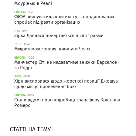
Моурінью в Реалі
ЄВРОПА
11:47
ФІФА звинуватила критиків у скоординованих
спробах підірвати організацію
НБА
11:24
Зірка Далласа повертається після травми
ТЕНІС
10:48
Мудрик може знову покинути Челсі
ЄВРОПА
10:25
Манчестер Сіті не надаватиме знижки Барселоні
за Родрі
БОКС
09:51
Хірн висловився щодо жорсткої позиції Джошуа
щодо місця проведення бою
ЄВРОПА
09:29
Стали відомі нові подробиці трансферу Крістіана
Ромеро
СТАТТІ НА ТЕМУ