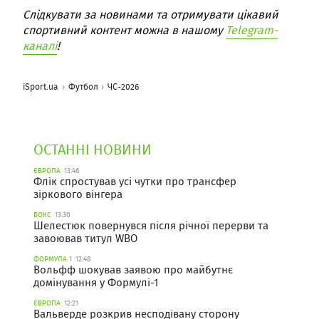
Слідкувати за новинами та отримувати цікавий
спортивний контент можна в нашому
Telegram-
каналі
!
iSport.ua
Футбол
ЧС-2026
ОСТАННІ НОВИНИ
ЄВРОПА
13:46
Флік спростував усі чутки про трансфер
зіркового вінгера
БОКС
13:30
Шелестюк повернувся після річної перерви та
завоював титул WBO
ФОРМУЛА 1
12:48
Вольфф шокував заявою про майбутнє
домінування у Формулі-1
ЄВРОПА
12:21
Вальверде розкрив несподівану сторону