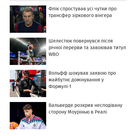
Флік спростував усі чутки про
трансфер зіркового вінгера
Шелестюк повернувся після
річної перерви та завоював титул
WBO
Вольфф шокував заявою про
майбутнє домінування у
Формулі-1
Вальверде розкрив несподівану
сторону Моурінью в Реалі