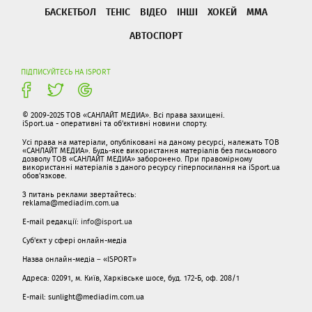
БАСКЕТБОЛ
ТЕНІС
ВІДЕО
ІНШІ
ХОКЕЙ
ММА
АВТОСПОРТ
ПІДПИСУЙТЕСЬ НА ISPORT
© 2009-2025 ТОВ «САНЛАЙТ МЕДИА». Всі права захищені.
iSport.ua - оперативні та об'єктивні новини спорту.
Усі права на матеріали, опубліковані на даному ресурсі, належать ТОВ
«САНЛАЙТ МЕДИА». Будь-яке використання матеріалів без письмового
дозволу ТОВ «САНЛАЙТ МЕДИА» заборонено. При правомірному
використанні матеріалів з даного ресурсу гіперпосилання на iSport.ua
обов'язкове.
З питань реклами звертайтесь:
reklama@mediadim.com.ua
E-mail редакції:
info@isport.ua
Суб'єкт у сфері онлайн-медіа
Назва онлайн-медіа – «ISPORT»
Адреса: 02091, м. Київ, Харківське шосе, буд. 172-Б, оф. 208/1
E-mail: sunlight@mediadim.com.ua