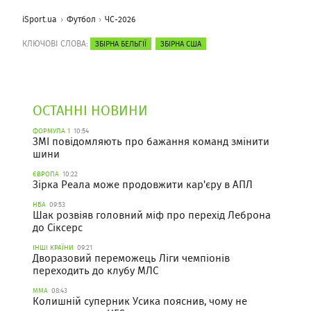
iSport.ua
Футбол
ЧС-2026
КЛЮЧОВІ СЛОВА:
ЗБІРНА БЕЛЬГІЇ
ЗБІРНА США
ОСТАННІ НОВИНИ
ФОРМУЛА 1
10:54
ЗМІ повідомляють про бажання команд змінити
шини
ЄВРОПА
10:22
Зірка Реала може продовжити кар'єру в АПЛ
НБА
09:53
Шак розвіяв головний міф про перехід Леброна
до Сіксерс
ІНШІ КРАЇНИ
09:21
Дворазовий переможець Ліги чемпіонів
переходить до клубу МЛС
ММА
08:43
Колишній суперник Усика пояснив, чому не