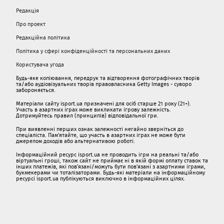
Редакція
Про проект
Редакційна політика
Політика у сфері конфіденційності та персональних даних
Користувача угода
Будь-яке копіювання, передрук та відтворення фотографічних творів
та/або аудіовізуальних творів правовласника Getty Images - суворо
забороняється.
Матеріали сайту isport.ua призначені для осіб старше 21 року (21+).
Участь в азартних іграх може викликати ігрову залежність.
Дотримуйтесь правил (принципів) відповідальної гри.
При виявленні перших ознак залежності негайно зверніться до
спеціаліста. Пам'ятайте, що участь в азартних іграх не може бути
джерелом доходів або альтернативою роботі.
Інформаційний ресурс isport.ua не проводить ігри на реальні та/або
віртуальні гроші, також сайт не приймає ні в якій формі оплату ставок та
інших платежів, які пов’язані/можуть бути пов’язані з азартними іграми,
букмекерами чи тоталізаторами. Будь-які матеріали на інформаційному
ресурсі isport.ua публікуються виключно в інформаційних цілях.