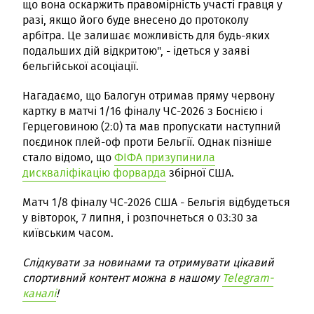
що вона оскаржить правомірність участі гравця у
разі, якщо його буде внесено до протоколу
арбітра. Це залишає можливість для будь-яких
подальших дій відкритою", - ідеться у заяві
бельгійської асоціації.
Нагадаємо, що Балогун отримав пряму червону
картку в матчі 1/16 фіналу ЧС-2026 з Боснією і
Герцеговиною (2:0) та мав пропускати наступний
поєдинок плей-оф проти Бельгії. Однак пізніше
стало відомо, що
ФІФА призупинила
дискваліфікацію форварда
збірної США.
Матч 1/8 фіналу ЧС-2026 США - Бельгія відбудеться
у вівторок, 7 липня, і розпочнеться о 03:30 за
київським часом.
Слідкувати за новинами та отримувати цікавий
спортивний контент можна в нашому
Telegram-
каналі
!