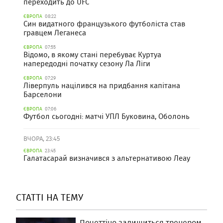
переходить до UFC
ЄВРОПА
08:22
Син видатного французького футболіста став
гравцем Леганеса
ЄВРОПА
07:55
Відомо, в якому стані перебуває Куртуа
напередодні початку сезону Ла Ліги
ЄВРОПА
07:29
Ліверпуль націлився на придбання капітана
Барселони
ЄВРОПА
07:06
Футбол сьогодні: матчі УПЛ Буковина, Оболонь
ВЧОРА, 23:45
ЄВРОПА
23:45
Галатасарай визначився з альтернативою Леау
СТАТТІ НА ТЕМУ
Почеттіно залишиться тренером