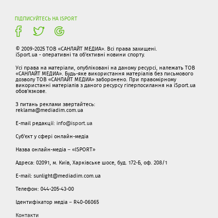
ПІДПИСУЙТЕСЬ НА ISPORT
© 2009-2025 ТОВ «САНЛАЙТ МЕДИА». Всі права захищені.
iSport.ua - оперативні та об'єктивні новини спорту.
Усі права на матеріали, опубліковані на даному ресурсі, належать ТОВ
«САНЛАЙТ МЕДИА». Будь-яке використання матеріалів без письмового
дозволу ТОВ «САНЛАЙТ МЕДИА» заборонено. При правомірному
використанні матеріалів з даного ресурсу гіперпосилання на iSport.ua
обов'язкове.
З питань реклами звертайтесь:
reklama@mediadim.com.ua
E-mail редакції:
info@isport.ua
Суб'єкт у сфері онлайн-медіа
Назва онлайн-медіа – «ISPORT»
Адреса: 02091, м. Київ, Харківське шосе, буд. 172-Б, оф. 208/1
E-mail: sunlight@mediadim.com.ua
Телефон: 044-205-43-00
Ідентифікатор медіа – R40-06065
Контакти