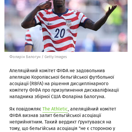
Фоларін Балогун / Getty Images
Апеляційний комітет ФІФА не задовольнив
апеляцію Королівської бельгійської футбольної
асоціації (RBFA) на рішення дисциплінарного
комітету ФІФА про призупинення дискваліфікації
нападника збірної США Фоларіна Балогуна.
Як повідомляє
The Athletic
, апеляційний комітет
ФІФА визнав запит бельгійської асоціації
неприйнятним. Такий вердикт ґрунтувався на
тому, що бельгійська асоціація "не є стороною у