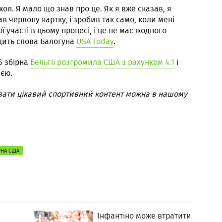
ол. Я мало що знав про це. Як я вже сказав, я
 червону картку, і зробив так само, коли мені
ї участі в цьому процесі, і це не має жодного
одить слова Балогуна
USA Today
.
6 збірна
Бельгії розгромила США з рахунком 4:1
і
ією.
вати цікавий спортивний контент можна в нашому
РНА США
Інфантіно може втратити