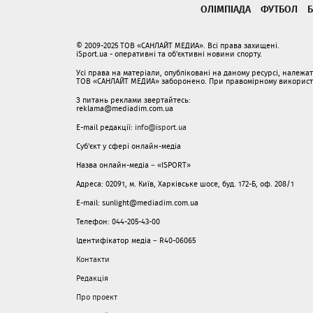
ОЛІМПІАДА
ФУТБОЛ
Б
© 2009-2025 ТОВ «САНЛАЙТ МЕДИА». Всі права захищені.
iSport.ua - оперативні та об'єктивні новини спорту.
Усі права на матеріали, опубліковані на даному ресурсі, належ
ТОВ «САНЛАЙТ МЕДИА» заборонено. При правомірному використанн
З питань реклами звертайтесь:
reklama@mediadim.com.ua
E-mail редакції:
info@isport.ua
Суб'єкт у сфері онлайн-медіа
Назва онлайн-медіа – «ISPORT»
Адреса: 02091, м. Київ, Харківське шосе, буд. 172-Б, оф. 208/1
E-mail: sunlight@mediadim.com.ua
Телефон: 044-205-43-00
Ідентифікатор медіа – R40-06065
Контакти
Редакція
Про проект