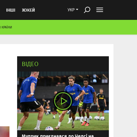
ІНШІ
ХОКЕЙ
УКР
І КРАЇНИ
ВІДЕО
Мудрик приєднався до Челсі на