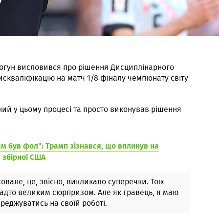
огун висловився про рішення Дисциплінарного
скваліфікацію на матч 1/8 фіналу чемпіонату світу
ний у цьому процесі та просто виконував рішення
ам був фол": Трамп зізнався, що вплинув на
 збірної США
оване, це, звісно, викликало суперечки. Тож
надто великим сюрпризом. Але як гравець, я маю
реджуватись на своїй роботі.