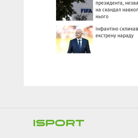
президента, нез
на скандал навко
нього
Інфантіно склика
екстрену нараду