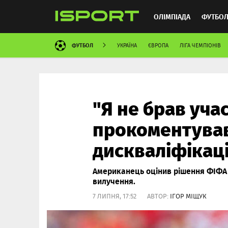
ОЛІМПІАДА
ФУТБО
ФУТБОЛ
УКРАЇНА
ЄВРОПА
ЛІГА ЧЕМПІОНІВ
ММА
АВТОСПОРТ
"Я не брав учас
прокоментував
дискваліфікаці
Американець оцінив рішення ФІФА д
вилучення.
7 ЛИПНЯ, 17:52 АВТОР:
ІГОР МІЩУК