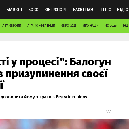
Л
БІАТЛОН
БОКС
КІБЕРСПОРТ
БАСКЕТБОЛ
ТЕНІС
ВІДЕО
ЧС-2026
ЛІГА ЄВРОПИ
ЛІГА КОНФЕРЕНЦІЙ
ЄВРО-2028
ЛІГА НАЦІЙ
ІНШ
ті у процесі": Балогун
 призупинення своєї
ї
озволити йому зіграти з Бельгією після