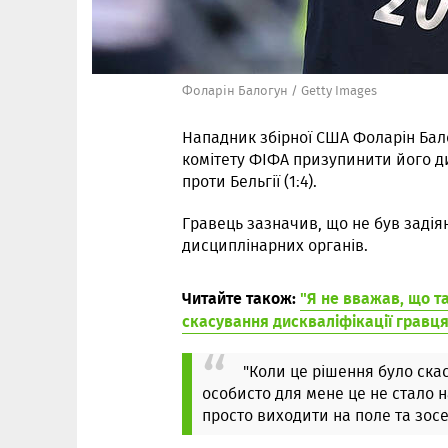
Фоларін Балогун / Getty Images
Нападник збірної США Фоларін Бал
комітету ФІФА призупинити його ди
проти Бельгії (1:4).
Гравець зазначив, що не був задія
дисциплінарних органів.
Читайте також:
"Я не вважав, що т
скасування дискваліфікації гравця
"Коли це рішення було скас
особисто для мене це не стало 
просто виходити на поле та зосе