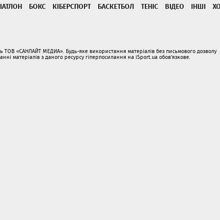
ІАТЛОН
БОКС
КІБЕРСПОРТ
БАСКЕТБОЛ
ТЕНІС
ВІДЕО
ІНШІ
Х
ать ТОВ «САНЛАЙТ МЕДИА». Будь-яке використання матеріалів без письмового дозволу
і матеріалів з даного ресурсу гіперпосилання на iSport.ua обов'язкове.