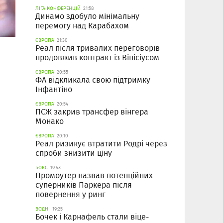
ЛІГА КОНФЕРЕНЦІЙ
21:58
Динамо здобуло мінімальну
перемогу над Карабахом
ЄВРОПА
21:30
Реал після тривалих переговорів
продовжив контракт із Вінісіусом
ЄВРОПА
20:55
ФА відкликала свою підтримку
Інфантіно
ЄВРОПА
20:54
ПСЖ закрив трансфер вінгера
Монако
ЄВРОПА
20:10
Реал ризикує втратити Родрі через
спроби знизити ціну
БОКС
19:53
Промоутер назвав потенційних
суперників Паркера після
повернення у ринг
ВОДНІ
19:25
Бочек і Карнафель стали віце-