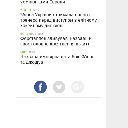
чемпіонками Європи
УКРАЇНА
19:05
Збірна України отримала нового
тренера перед виступом в елітному
хокейному дивізіоні
ФОРМУЛА 1
18:55
Ферстаппен здивував, назвавши
своє головне досягнення в житті
БОКС
18:28
Названа ймовірна дата бою Ф'юрі
та Джошуа