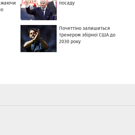
важаючи
посаду
ло
в
Почеттіно залишиться
тренером збірної США до
2030 року