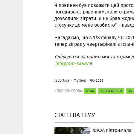
Я повинен був поважати цей проток
погодився з рішенням, коли отримав
дозволили зіграти. Я не брав жодно
стосунку до мене особисто", - нав
Нагадаємо, що в 1/8 фіналу ЧС-202
тепер зіграє у чвертьфіналі з Іспан
Слідкувати за новинами та отриму
Telegram-каналі
!
iSport.ua
Футбол
ЧС-2026
КЛЮЧОВІ СЛОВА:
ФІФА
ЗБІРНА БЕЛЬГІЇ
ЗБІ
СТАТТІ НА ТЕМУ
ФІФА підтримала