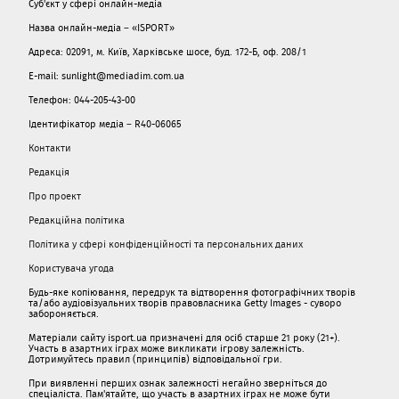
Суб'єкт у сфері онлайн-медіа
Назва онлайн-медіа – «ISPORT»
Адреса: 02091, м. Київ, Харківське шосе, буд. 172-Б, оф. 208/1
E-mail: sunlight@mediadim.com.ua
Телефон: 044-205-43-00
Ідентифікатор медіа – R40-06065
Контакти
Редакція
Про проект
Редакційна політика
Політика у сфері конфіденційності та персональних даних
Користувача угода
Будь-яке копіювання, передрук та відтворення фотографічних творів
та/або аудіовізуальних творів правовласника Getty Images - суворо
забороняється.
Матеріали сайту isport.ua призначені для осіб старше 21 року (21+).
Участь в азартних іграх може викликати ігрову залежність.
Дотримуйтесь правил (принципів) відповідальної гри.
При виявленні перших ознак залежності негайно зверніться до
спеціаліста. Пам'ятайте, що участь в азартних іграх не може бути