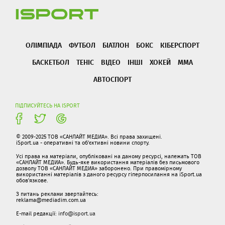
ОЛІМПІАДА
ФУТБОЛ
БІАТЛОН
БОКС
КІБЕРСПОРТ
БАСКЕТБОЛ
ТЕНІС
ВІДЕО
ІНШІ
ХОКЕЙ
ММА
АВТОСПОРТ
ПІДПИСУЙТЕСЬ НА ISPORT
© 2009-2025 ТОВ «САНЛАЙТ МЕДИА». Всі права захищені.
iSport.ua - оперативні та об'єктивні новини спорту.
Усі права на матеріали, опубліковані на даному ресурсі, належать ТОВ
«САНЛАЙТ МЕДИА». Будь-яке використання матеріалів без письмового
дозволу ТОВ «САНЛАЙТ МЕДИА» заборонено. При правомірному
використанні матеріалів з даного ресурсу гіперпосилання на iSport.ua
обов'язкове.
З питань реклами звертайтесь:
reklama@mediadim.com.ua
E-mail редакції:
info@isport.ua