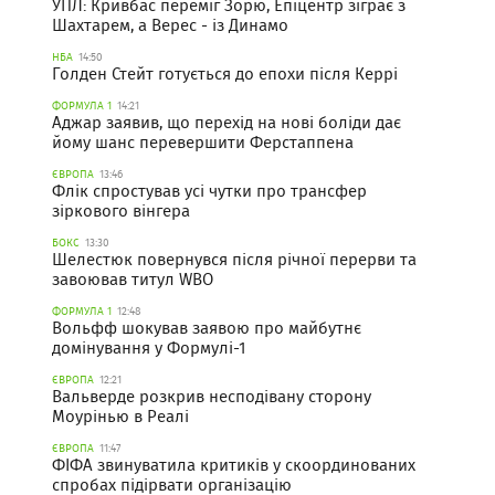
УПЛ: Кривбас переміг Зорю, Епіцентр зіграє з
Шахтарем, а Верес - із Динамо
НБА
14:50
Голден Стейт готується до епохи після Керрі
ФОРМУЛА 1
14:21
Аджар заявив, що перехід на нові боліди дає
йому шанс перевершити Ферстаппена
ЄВРОПА
13:46
Флік спростував усі чутки про трансфер
зіркового вінгера
БОКС
13:30
Шелестюк повернувся після річної перерви та
завоював титул WBO
ФОРМУЛА 1
12:48
Вольфф шокував заявою про майбутнє
домінування у Формулі-1
ЄВРОПА
12:21
Вальверде розкрив несподівану сторону
Моурінью в Реалі
ЄВРОПА
11:47
ФІФА звинуватила критиків у скоординованих
спробах підірвати організацію