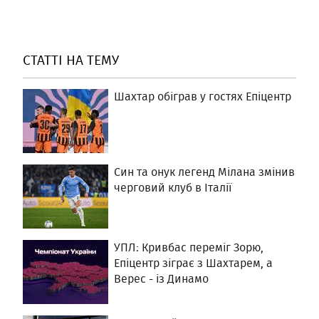
СТАТТІ НА ТЕМУ
Шахтар обіграв у гостях Епіцентр
Син та онук легенд Мілана змінив
черговий клуб в Італії
УПЛ: Кривбас переміг Зорю,
Епіцентр зіграє з Шахтарем, а
Верес - із Динамо