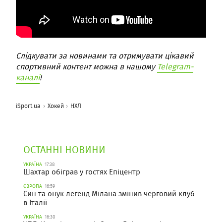
Слідкувати за новинами та отримувати цікавий
спортивний контент можна в нашому
Telegram-
каналі
!
iSport.ua
Хокей
НХЛ
ОСТАННІ НОВИНИ
УКРАЇНА
17:38
Шахтар обіграв у гостях Епіцентр
ЄВРОПА
16:59
Син та онук легенд Мілана змінив черговий клуб
в Італії
УКРАЇНА
16:30