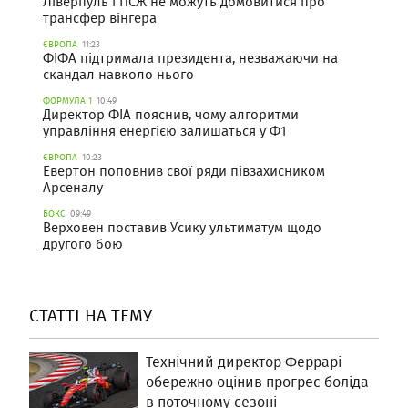
Ліверпуль і ПСЖ не можуть домовитися про
трансфер вінгера
ЄВРОПА
11:23
ФІФА підтримала президента, незважаючи на
скандал навколо нього
ФОРМУЛА 1
10:49
Директор ФІА пояснив, чому алгоритми
управління енергією залишаться у Ф1
ЄВРОПА
10:23
Евертон поповнив свої ряди півзахисником
Арсеналу
БОКС
09:49
Верховен поставив Усику ультиматум щодо
другого бою
СТАТТІ НА ТЕМУ
Технічний директор Феррарі
обережно оцінив прогрес боліда
в поточному сезоні