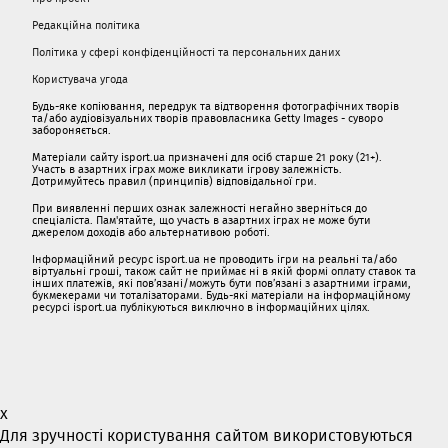
Редакційна політика
Політика у сфері конфіденційності та персональних даних
Користувача угода
Будь-яке копіювання, передрук та відтворення фотографічних творів
та/або аудіовізуальних творів правовласника Getty Images - суворо
забороняється.
Матеріали сайту isport.ua призначені для осіб старше 21 року (21+).
Участь в азартних іграх може викликати ігрову залежність.
Дотримуйтесь правил (принципів) відповідальної гри.
При виявленні перших ознак залежності негайно зверніться до
спеціаліста. Пам'ятайте, що участь в азартних іграх не може бути
джерелом доходів або альтернативою роботі.
Інформаційний ресурс isport.ua не проводить ігри на реальні та/або
віртуальні гроші, також сайт не приймає ні в якій формі оплату ставок та
інших платежів, які пов’язані/можуть бути пов’язані з азартними іграми,
букмекерами чи тоталізаторами. Будь-які матеріали на інформаційному
ресурсі isport.ua публікуються виключно в інформаційних цілях.
x
Для зручності користування сайтом використовуються