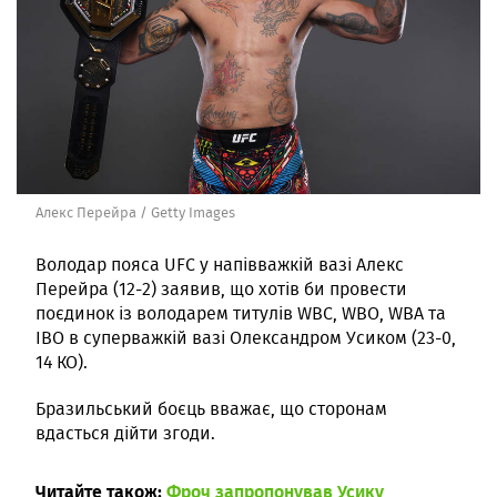
Алекс Перейра / Getty Images
Володар пояса UFC у напівважкій вазі Алекс
Перейра (12-2) заявив, що хотів би провести
поєдинок із володарем титулів WBC, WBO, WBA та
IBO в суперважкій вазі Олександром Усиком (23-0,
14 КО).
Бразильський боєць вважає, що сторонам
вдасться дійти згоди.
Читайте також:
Фроч запропонував Усику