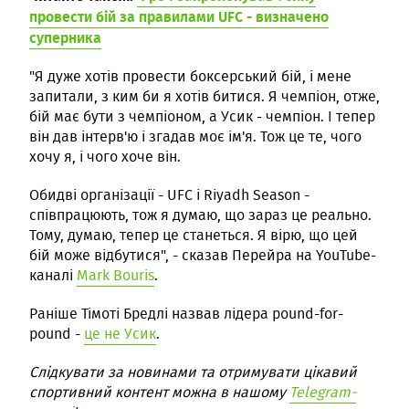
провести бій за правилами UFC - визначено
суперника
"Я дуже хотів провести боксерський бій, і мене
запитали, з ким би я хотів битися. Я чемпіон, отже,
бій має бути з чемпіоном, а Усик - чемпіон. І тепер
він дав інтерв'ю і згадав моє ім'я. Тож це те, чого
хочу я, і чого хоче він.
Обидві організації - UFC і Riyadh Season -
співпрацюють, тож я думаю, що зараз це реально.
Тому, думаю, тепер це станеться. Я вірю, що цей
бій може відбутися", - сказав Перейра на YouTube-
каналі
Mark Bouris
.
Раніше Тімоті Бредлі назвав лідера pound-for-
pound -
це не Усик
.
Слідкувати за новинами та отримувати цікавий
спортивний контент можна в нашому
Telegram-