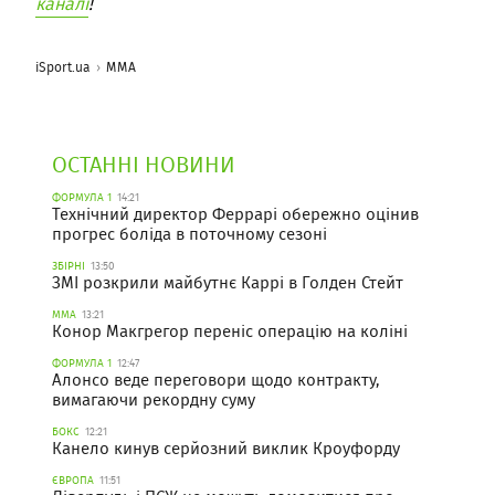
каналі
!
iSport.ua
ММА
ОСТАННІ НОВИНИ
ФОРМУЛА 1
14:21
Технічний директор Феррарі обережно оцінив
прогрес боліда в поточному сезоні
ЗБІРНІ
13:50
ЗМІ розкрили майбутнє Каррі в Голден Стейт
ММА
13:21
Конор Макгрегор переніс операцію на коліні
ФОРМУЛА 1
12:47
Алонсо веде переговори щодо контракту,
вимагаючи рекордну суму
БОКС
12:21
Канело кинув серйозний виклик Кроуфорду
ЄВРОПА
11:51