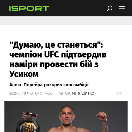
"Думаю, це станеться":
чемпіон UFC підтвердив
наміри провести бій з
Усиком
Алекс Перейра розкрив свої амбіції.
2025 Г., 18 ЛЮТОГО, 14:55 АВТОР:
МІТЯ ШИТКО