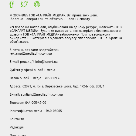
© 2009-2025 ТОВ «САНЛАЙТ МЕДИА». Всі права захищені.
iSport.ua - оперативні та об'єктивні новини спорту.
Усі права на матеріали, опубліковані на даному ресурсі, належать ТОВ
«САНЛАЙТ МЕДИА». Будь-яке використання матеріалів без письмового
дозволу ТОВ «САНЛАЙТ МЕДИА» заборонено. При правомірному
використанні матеріалів з даного ресурсу гіперпосилання на iSport.ua
обов'язкове.
З питань реклами звертайтесь:
reklama@mediadim.com.ua
E-mail редакції:
info@isport.ua
Суб'єкт у сфері онлайн-медіа
Назва онлайн-медіа – «ISPORT»
Адреса: 02091, м. Київ, Харківське шосе, буд. 172-Б, оф. 208/1
E-mail: sunlight@mediadim.com.ua
Телефон: 044-205-43-00
Ідентифікатор медіа – R40-06065
Контакти
Редакція
Про проект