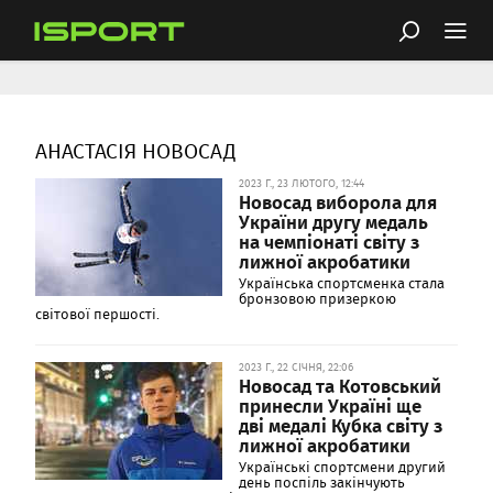
АНАСТАСІЯ НОВОСАД
2023 Г., 23 ЛЮТОГО, 12:44
Новосад виборола для
України другу медаль
на чемпіонаті світу з
лижної акробатики
Українська спортсменка стала
бронзовою призеркою
світової першості.
2023 Г., 22 СІЧНЯ, 22:06
Новосад та Котовський
принесли Україні ще
дві медалі Кубка світу з
лижної акробатики
Українські спортсмени другий
день поспіль закінчують