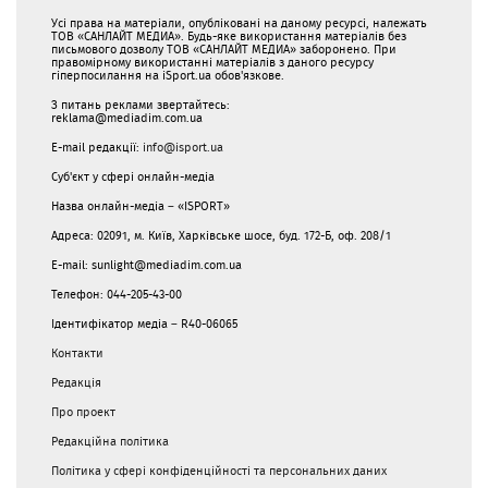
Усі права на матеріали, опубліковані на даному ресурсі, належать
ТОВ «САНЛАЙТ МЕДИА». Будь-яке використання матеріалів без
письмового дозволу ТОВ «САНЛАЙТ МЕДИА» заборонено. При
правомірному використанні матеріалів з даного ресурсу
гіперпосилання на iSport.ua обов'язкове.
З питань реклами звертайтесь:
reklama@mediadim.com.ua
E-mail редакції:
info@isport.ua
Суб'єкт у сфері онлайн-медіа
Назва онлайн-медіа – «ISPORT»
Адреса: 02091, м. Київ, Харківське шосе, буд. 172-Б, оф. 208/1
E-mail: sunlight@mediadim.com.ua
Телефон: 044-205-43-00
Ідентифікатор медіа – R40-06065
Контакти
Редакція
Про проект
Редакційна політика
Політика у сфері конфіденційності та персональних даних