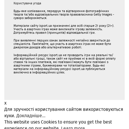
Користувача угода
Будь-яке копіювання, передрук та відтворення фотографічних
творів та/або аудіовізуальних творів правовласника Getty Images -
суворо забороняється.
Матеріали сайту isport.ua призначені для осіб старше 21 року (21+).
Участь в азартних іграх може викликати ігрову залежність.
Дотримуйтесь правил (принципів) відповідальної гри.
При виявленні перших ознак залежності негайно зверніться до
спеціаліста. Пам'ятайте, що участь в азартних іграх не може бути
джерелом доходів або альтернативою роботі.
Інформаційний ресурс isport.ua не проводить ігри на реальні та/
або віртуальні гроші, також сайт не приймає ні в якій формі оплату
ставок та інших платежів, які пов’язані/можуть бути пов’язані з
азартними іграми, букмекерами чи тоталізаторами. Будь-які
матеріали на інформаційному ресурсі isport.ua публікуються
виключно в інформаційних цілях.
x
Для зручності користування сайтом використовуються
куки.
Докладніше...
This website uses Cookies to ensure you get the best
experience on our website.
Learn more...