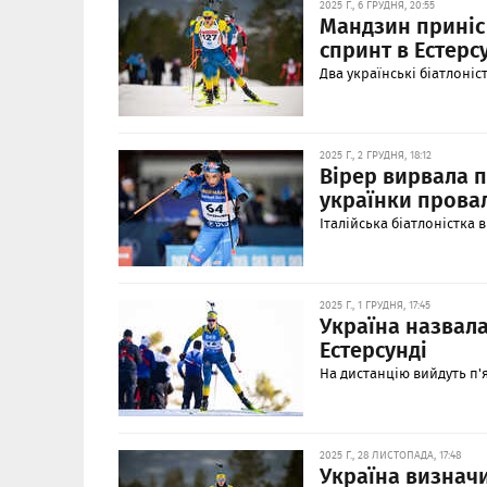
2025 Г., 6 ГРУДНЯ, 20:55
Мандзин приніс 
спринт в Естерс
Два українські біатлоніс
2025 Г., 2 ГРУДНЯ, 18:12
Вірер вирвала п
українки прова
Італійська біатлоністка 
2025 Г., 1 ГРУДНЯ, 17:45
Україна назвала
Естерсунді
На дистанцію вийдуть п'я
2025 Г., 28 ЛИСТОПАДА, 17:48
Україна визначи