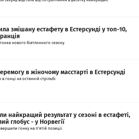
ла змішану естафету в Естерсунді у топ-10,
ранція
 гонка нового біатлонного сезону.
еремогу в жіночому масстарті в Естерсунді
 в гонці на останній стрільбі.
ли найкращий результат у сезоні в естафеті,
ий глобус - у Норвегії
авершили гонку на п'ятій позиції.