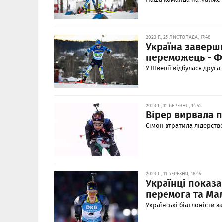
2023 Г., 25 ЛИСТОПАДА, 17:48
Україна заверши
переможець - Ф
У Швеції відбулася друга
2023 Г., 12 БЕРЕЗНЯ, 14:42
Вірер вирвала п
Сімон втратила лідерство
2023 Г., 11 БЕРЕЗНЯ, 18:45
Українці показа
перемога та Мал
Українські біатлоністи з