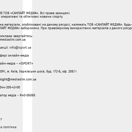
25 ТОВ «САНЛАЙТ МЕДИА». Всі права захищені.
 - оперативні та об'єктивні новини спорту.
 на матеріали, опубліковані на даному ресурсі, належать ТОВ «САНЛАЙТ МЕДИА». Будь
АЙТ МЕДИА» заборонено. При правомірному використанні матеріалів з даного ресурсу
реклами звертайтесь:
mediadim.com.ua
дакції:
info@isport.ua
 сфері онлайн-медіа
айн-медіа – «ISPORT»
091, м. Київ, Харківське шосе, буд. 172-Б, оф. 208/1
unlight@mediadim.com.ua
044-205-43-00
атор медіа – R40-06065
кт
а політика