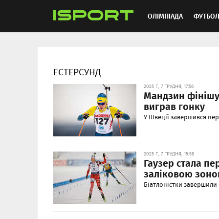
ОЛІМПІАДА
ФУТБО
ММА
АВТОСПОРТ
ЕСТЕРСУНД
2025 Г., 7 ГРУДНЯ, 17:56
Мандзин фінішув
виграв гонку
У Швеції завершився пер
2025 Г., 7 ГРУДНЯ, 15:58
Гаузер стала пе
заліковою зон
Біатлоністки завершили 