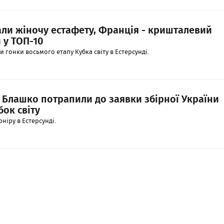
ли жіночу естафету, Франція - кришталевий
 у ТОП-10
и гонки восьмого етапу Кубка світу в Естерсунді.
 Блашко потрапили до заявки збірної України
бок світу
рніру в Естерсунді.