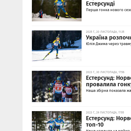
Естерсунді
Перша гонка нового сезон
2025 Г., 20 ЛИСТОПАДА, 11:35
Україна розпочн
Юлія Джима через травму
2023 Г., 30 ЛИСТОПАДА, 17:56
Естерсунд: Норв
провалила гонк
Наша збірна показала жа
2023 Г., 29 ЛИСТОПАДА, 17:55
Естерсунд: Норв
топ-10
Наша команда на майже 3