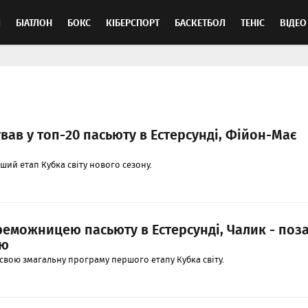
Л
БІАТЛОН
БОКС
КІБЕРСПОРТ
БАСКЕТБОЛ
ТЕНІС
ВІДЕО
ав у топ-20 пасьюту в Естерсунді, Фійон-Має
ший етап Кубка світу нового сезону.
реможницею пасьюту в Естерсунді, Чалик - поз
ою
свою змагальну програму першого етапу Кубка світу.