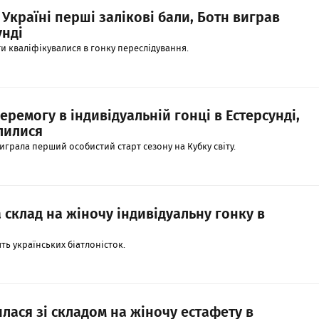
Україні перші залікові бали, Ботн виграв
унді
ти кваліфікувалися в гонку переслідування.
еремогу в індивідуальній гонці в Естерсунді,
лилися
виграла перший особистий старт сезону на Кубку світу.
 склад на жіночу індивідуальну гонку в
ть українських біатлоністок.
лася зі складом на жіночу естафету в