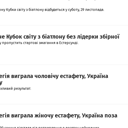
у Кубка світу з біатлону відбудеться у суботу, 29 листопада.
е Кубок світу з біатлону без лідерки збірної
 пропустить стартові змагання в Естерсунді.
егія виграла чоловічу естафету, Україна
у
хливий результат.
егія виграла жіночу естафету, Україна поза
0 секунд відстала від потрапляння в десятку найкращих.