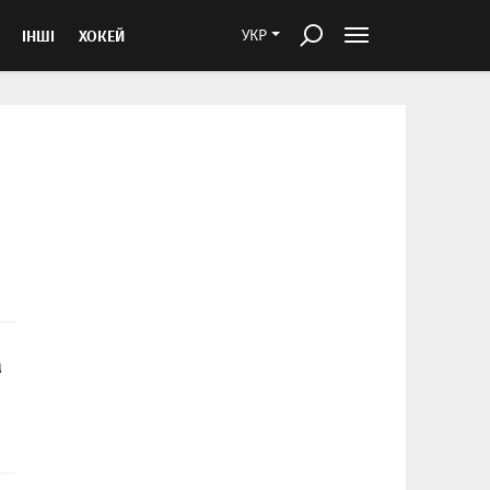
ІНШІ
ХОКЕЙ
УКР
а