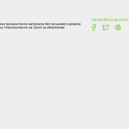
ПІДПИСУЙТЕСЬ НА ISPORT
-яке використання матеріалів без письмового дозволу
 гіперпосилання на iSport.ua обов'язкове.