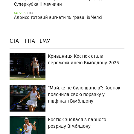
Суперкубка Німеччини
ЄВРОПА
11:58
Алонсо готовий вигнати 16 гравці із Челсі
СТАТТІ НА ТЕМУ
Кривдниця Костюк стала
переможницею Вімблдону-2026
"Майже не було шансів": Костюк
пояснила свою поразку у
півфіналі Вімблдону
Костюк знялася з парного
розряду Вімблдону