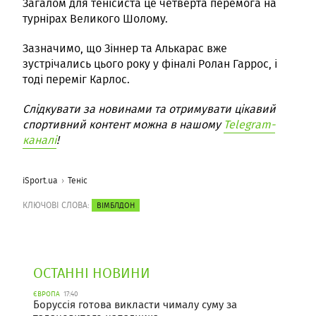
Загалом для тенісиста це четверта перемога на
турнірах Великого Шолому.
Зазначимо, що Зіннер та Алькарас вже
зустрічались цього року у фіналі Ролан Гаррос, і
тоді переміг Карлос.
Слідкувати за новинами та отримувати цікавий
спортивний контент можна в нашому
Telegram-
каналі
!
iSport.ua
Теніс
КЛЮЧОВІ СЛОВА:
ВІМБЛДОН
ОСТАННІ НОВИНИ
ЄВРОПА
17:40
Боруссія готова викласти чималу суму за