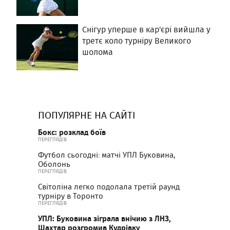
Снігур уперше в кар'єрі вийшла у
третє коло турніру Великого
шолома
ПОПУЛЯРНЕ НА САЙТІ
Бокс: розклад боїв
ПЕРЕГЛЯДІВ
Футбол сьогодні: матчі УПЛ Буковина,
Оболонь
ПЕРЕГЛЯДІВ
Світоліна легко подолала третій раунд
турніру в Торонто
ПЕРЕГЛЯДІВ
УПЛ: Буковина зіграла внічию з ЛНЗ,
Шахтар розгромив Кудрівку