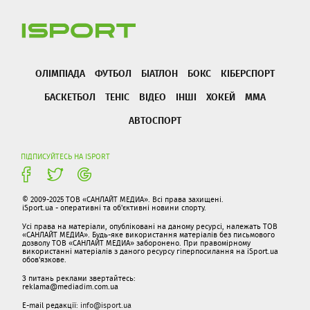
ОЛІМПІАДА
ФУТБОЛ
БІАТЛОН
БОКС
КІБЕРСПОРТ
БАСКЕТБОЛ
ТЕНІС
ВІДЕО
ІНШІ
ХОКЕЙ
ММА
АВТОСПОРТ
ПІДПИСУЙТЕСЬ НА ISPORT
© 2009-2025 ТОВ «САНЛАЙТ МЕДИА». Всі права захищені.
iSport.ua - оперативні та об'єктивні новини спорту.
Усі права на матеріали, опубліковані на даному ресурсі, належать ТОВ
«САНЛАЙТ МЕДИА». Будь-яке використання матеріалів без письмового
дозволу ТОВ «САНЛАЙТ МЕДИА» заборонено. При правомірному
використанні матеріалів з даного ресурсу гіперпосилання на iSport.ua
обов'язкове.
З питань реклами звертайтесь:
reklama@mediadim.com.ua
E-mail редакції:
info@isport.ua