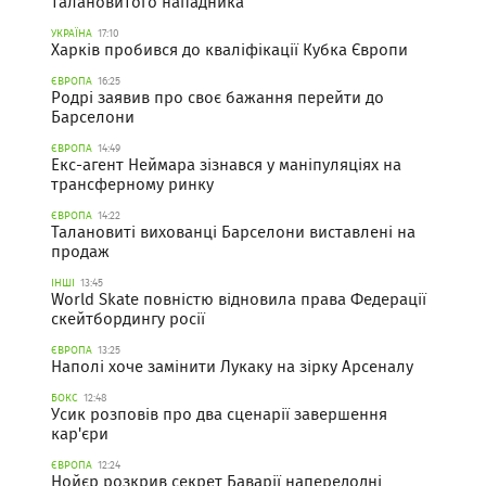
талановитого нападника
УКРАЇНА
17:10
Харків пробився до кваліфікації Кубка Європи
ЄВРОПА
16:25
Родрі заявив про своє бажання перейти до
Барселони
ЄВРОПА
14:49
Екс-агент Неймара зізнався у маніпуляціях на
трансферному ринку
ЄВРОПА
14:22
Талановиті вихованці Барселони виставлені на
продаж
ІНШІ
13:45
World Skate повністю відновила права Федерації
скейтбордингу росії
ЄВРОПА
13:25
Наполі хоче замінити Лукаку на зірку Арсеналу
БОКС
12:48
Усик розповів про два сценарії завершення
кар'єри
ЄВРОПА
12:24
Нойєр розкрив секрет Баварії напередодні