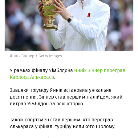
Яннік Зіннер / Getty Images
У рамках фіналу Уімблдона
Яннік Зіннер переграв
Карлоса Алькараса
.
Завдяки тріумфу Яннік встановив унікальне
досягнення. Зіннер став першим італійцем, який
виграв Уімблдон за всю історію.
Також спортсмен став першим, хто переграв
Алькараса у фіналі турніру Великого Шолому.