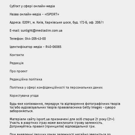
Суб'єкт у сфері онлайн-медіа
Назва онлайн-медіа – «ISPORT»
Адреса: 02091, м. Київ, Харківське шосе, буд. 172-Б, оф. 208/1
E-mail: sunlight@mediadim.com.ua
Телефон: 044-205-43-00
Ідентифікатор медіа – R40-06065
Контакти
Редакція
Про проект
Редакційна політика
Політика у сфері конфіденційності та персональних даних
Користувача угода
Будь-яке копіювання, передрук та відтворення фотографічних творів
та/або аудіовізуальних творів правовласника Getty Images - суворо
забороняється.
Матеріали сайту isport.ua призначені для осіб старше 21 року (21+).
Участь в азартних іграх може викликати ігрову залежність.
Дотримуйтесь правил (принципів) відповідальної гри.
При виявленні перших ознак залежності негайно зверніться до