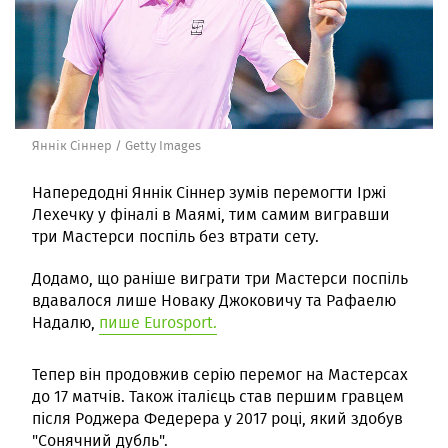
Яннік Сіннер / Getty Images
Напередодні Яннік Сіннер зумів перемогти Іржі
Лехечку у фіналі в Маямі, тим самим вигравши
три Мастерси поспіль без втрати сету.
Додамо, що раніше виграти три Мастерси поспіль
вдавалося лише Новаку Джоковичу та Рафаелю
Надалю,
пише Eurosport.
Тепер він продовжив серію перемог на Мастерсах
до 17 матчів. Також італієць став першим гравцем
після Роджера Федерера у 2017 році, який здобув
"Сонячний дубль".