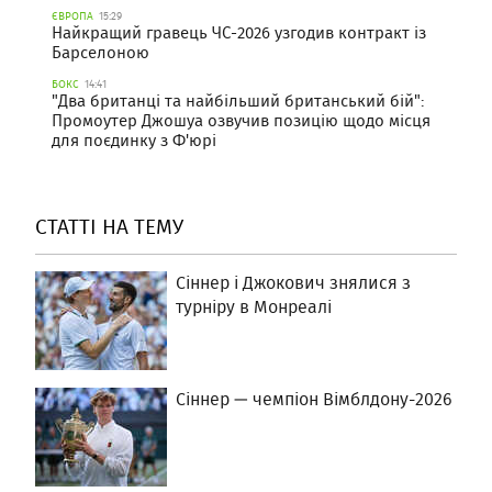
ЄВРОПА
15:29
Найкращий гравець ЧС-2026 узгодив контракт із
Барселоною
БОКС
14:41
"Два британці та найбільший британський бій":
Промоутер Джошуа озвучив позицію щодо місця
для поєдинку з Ф'юрі
СТАТТІ НА ТЕМУ
Сіннер і Джокович знялися з
турніру в Монреалі
Сіннер — чемпіон Вімблдону-2026