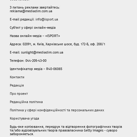
З питань реклами звертайтесь:
reklama@mediadim.com.ua
E-mail редакції:
info@isport.ua
Суб'єкт у сфері онлайн-медіа
Назва онлайн-медіа – «ISPORT»
Адреса: 02091, м. Київ, Харківське шосе, буд. 172-Б, оф. 208/1
E-mail: sunlight@mediadim.com.ua
Телефон: 044-205-43-00
Ідентифікатор медіа – R40-06065
Контакти
Редакція
Про проект
Редакційна політика
Політика у сфері конфіденційності та персональних даних
Користувача угода
Будь-яке копіювання, передрук та відтворення фотографічних творів
та/або аудіовізуальних творів правовласника Getty Images - суворо
забороняється.