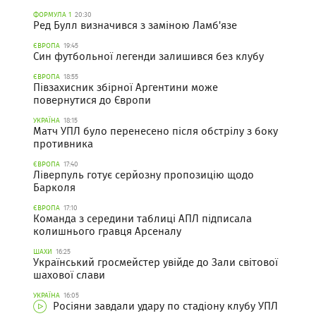
ФОРМУЛА 1
20:30
Ред Булл визначився з заміною Ламб'язе
ЄВРОПА
19:45
Син футбольної легенди залишився без клубу
ЄВРОПА
18:55
Півзахисник збірної Аргентини може
повернутися до Європи
УКРАЇНА
18:15
Матч УПЛ було перенесено після обстрілу з боку
противника
ЄВРОПА
17:40
Ліверпуль готує серйозну пропозицію щодо
Барколя
ЄВРОПА
17:10
Команда з середини таблиці АПЛ підписала
колишнього гравця Арсеналу
ШАХИ
16:25
Український гросмейстер увійде до Зали світової
шахової слави
УКРАЇНА
16:05
Росіяни завдали удару по стадіону клубу УПЛ