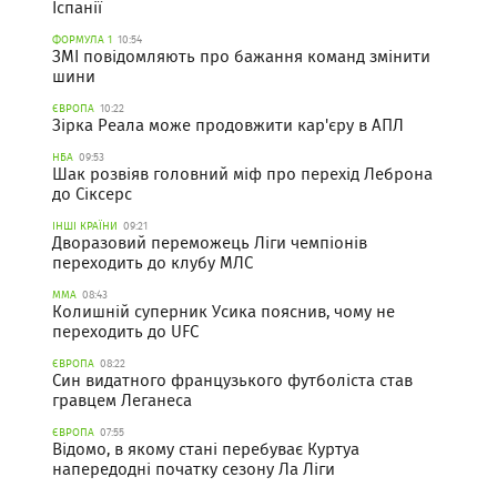
Іспанії
ФОРМУЛА 1
10:54
ЗМІ повідомляють про бажання команд змінити
шини
ЄВРОПА
10:22
Зірка Реала може продовжити кар'єру в АПЛ
НБА
09:53
Шак розвіяв головний міф про перехід Леброна
до Сіксерс
ІНШІ КРАЇНИ
09:21
Дворазовий переможець Ліги чемпіонів
переходить до клубу МЛС
ММА
08:43
Колишній суперник Усика пояснив, чому не
переходить до UFC
ЄВРОПА
08:22
Син видатного французького футболіста став
гравцем Леганеса
ЄВРОПА
07:55
Відомо, в якому стані перебуває Куртуа
напередодні початку сезону Ла Ліги