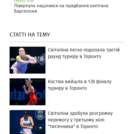
ЄВРОПА
07:29
Ліверпуль націлився на придбання капітана
Барселони
СТАТТІ НА ТЕМУ
Світоліна легко подолала третій
раунд турніру в Торонто
Костюк вийшла в 1/8 фіналу
турніру в Торонто
Світоліна здобула розгромну
перемогу у третьому колі
"тисячника" в Торонто