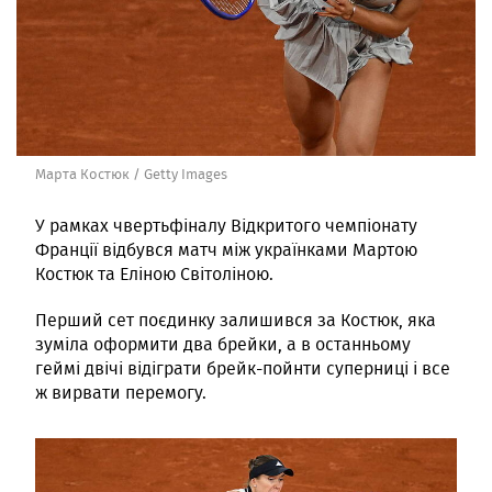
Марта Костюк / Getty Images
У рамках чвертьфіналу Відкритого чемпіонату
Франції відбувся матч між українками Мартою
Костюк та Еліною Світоліною.
Перший сет поєдинку залишився за Костюк, яка
зуміла оформити два брейки, а в останньому
геймі двічі відіграти брейк-пойнти суперниці і все
ж вирвати перемогу.