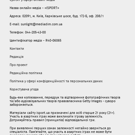
Назва онлайн-медіа – «ISPORT»
Адреса: 02091, м. Київ, Харківське шосе, буд. 172-Б, оф. 208/1
E-mail: sunlight@mediadim.com.ua
Телефон: 044-205-43-00
Ідентифікатор медіа – R40-06065
Контакти
Редакція
Про проект
Редакційна політика
Політика у сфері конфіденційності та персональних даних
Користувача угода
Будь-яке копіювання, передрук та відтворення фотографічних творів
та/або аудіовізуальних творів правовласника Getty Images - суворо
забороняється.
Матеріали сайту isport.ua призначені для осіб старше 21 року (21+).
Участь в азартних іграх може викликати ігрову залежність.
Дотримуйтесь правил (принципів) відповідальної гри.
При виявленні перших ознак залежності негайно зверніться до
спеціаліста. Пам'ятайте, що участь в азартних іграх не може бути