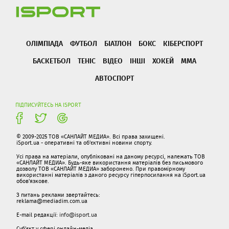
ОЛІМПІАДА
ФУТБОЛ
БІАТЛОН
БОКС
КІБЕРСПОРТ
БАСКЕТБОЛ
ТЕНІС
ВІДЕО
ІНШІ
ХОКЕЙ
ММА
АВТОСПОРТ
ПІДПИСУЙТЕСЬ НА ISPORT
© 2009-2025 ТОВ «САНЛАЙТ МЕДИА». Всі права захищені.
iSport.ua - оперативні та об'єктивні новини спорту.
Усі права на матеріали, опубліковані на даному ресурсі, належать ТОВ
«САНЛАЙТ МЕДИА». Будь-яке використання матеріалів без письмового
дозволу ТОВ «САНЛАЙТ МЕДИА» заборонено. При правомірному
використанні матеріалів з даного ресурсу гіперпосилання на iSport.ua
обов'язкове.
З питань реклами звертайтесь:
reklama@mediadim.com.ua
E-mail редакції:
info@isport.ua
Суб'єкт у сфері онлайн-медіа