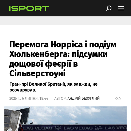
Перемога Норріса і подіум
Хюлькенберга: підсумки
дощової феєрії в
Сільверстоуні
Гран-прі Великої Британії, як завжди, не
розчарував.
2025 Г., 6 ЛИПНЯ, 18:44 АВТОР:
АНДРІЙ БЕЗУГЛИЙ