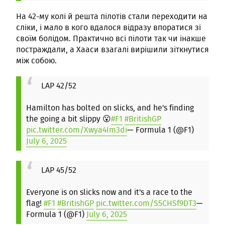
На 42-му колі й решта пілотів стали переходити на
сліки, і мало в кого вдалося відразу впоратися зі
своїм болідом. Практично всі пілоти так чи інакше
постраждали, а Хааси взагалі вирішили зіткнутися
між собою.
LAP 42/52
Hamilton has bolted on slicks, and he's finding
the going a bit slippy 😮
#F1
#BritishGP
pic.twitter.com/Xwya4Im3di
— Formula 1 (@F1)
July 6, 2025
LAP 45/52
Everyone is on slicks now and it's a race to the
flag!
#F1
#BritishGP
pic.twitter.com/S5CHSf9DT3
—
Formula 1 (@F1)
July 6, 2025