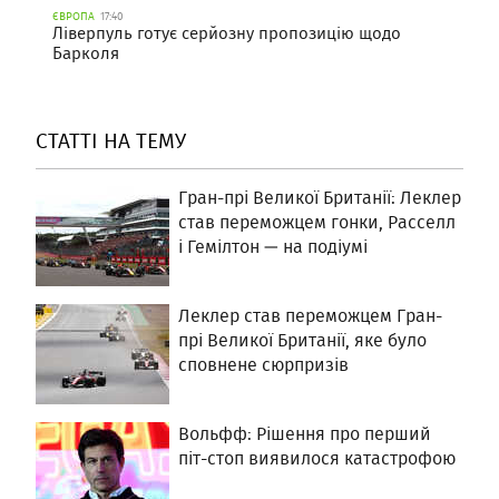
ЄВРОПА
17:40
Ліверпуль готує серйозну пропозицію щодо
Барколя
СТАТТІ НА ТЕМУ
Гран-прі Великої Британії: Леклер
став переможцем гонки, Расселл
і Гемілтон — на подіумі
Леклер став переможцем Гран-
прі Великої Британії, яке було
сповнене сюрпризів
Вольфф: Рішення про перший
піт-стоп виявилося катастрофою