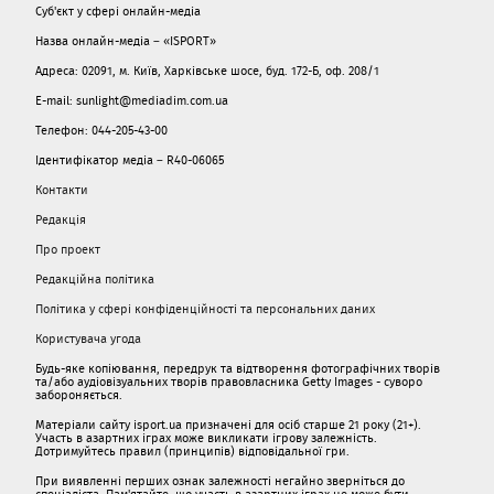
Суб'єкт у сфері онлайн-медіа
Назва онлайн-медіа – «ISPORT»
Адреса: 02091, м. Київ, Харківське шосе, буд. 172-Б, оф. 208/1
E-mail: sunlight@mediadim.com.ua
Телефон: 044-205-43-00
Ідентифікатор медіа – R40-06065
Контакти
Редакція
Про проект
Редакційна політика
Політика у сфері конфіденційності та персональних даних
Користувача угода
Будь-яке копіювання, передрук та відтворення фотографічних творів
та/або аудіовізуальних творів правовласника Getty Images - суворо
забороняється.
Матеріали сайту isport.ua призначені для осіб старше 21 року (21+).
Участь в азартних іграх може викликати ігрову залежність.
Дотримуйтесь правил (принципів) відповідальної гри.
При виявленні перших ознак залежності негайно зверніться до
спеціаліста. Пам'ятайте, що участь в азартних іграх не може бути