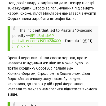
Невдовзі стюарди вирішили дати Оскару Піастрі
10-секундний штраф за гальмування під сейфті-
каром. Схоже, пілот Макларен намагався змусити
Ферстаппена заробити штрафні бали.
The incident that led to Piastri’s 10-second
penalty 👀
#F1
#BritishGP
pic.twitter.com/19PHX5hXGO
— Formula 1 (@F1)
July 6, 2025
Врешті перегони пішли своєю чергою, проте
назвати їх нудними аж ніяк не можна було. За
третю сходинку боротьба палала між
Хюлькенбергом, Строллом та Хемілтоном. Далі
боротьба за очкову зону також була дуже
яскравою, до того ж у цій групі Ферстаппен,
Расселл та Леклер намагалися піднятися якомога
вище.