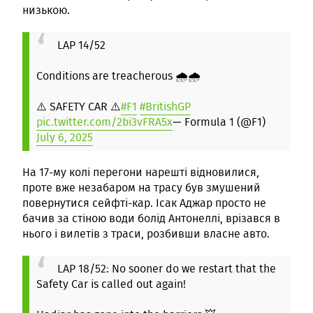
низькою.
LAP 14/52
Conditions are treacherous 🌧️🌧️
⚠️ SAFETY CAR ⚠️
#F1
#BritishGP
pic.twitter.com/2bi3vFRA5x
— Formula 1 (@F1)
July 6, 2025
На 17-му колі перегони нарешті відновилися,
проте вже незабаром на трасу був змушений
повернутися сейфті-кар. Ісак Аджар просто не
бачив за стіною води болід Антонеллі, врізався в
нього і вилетів з траси, розбивши власне авто.
LAP 18/52: No sooner do we restart that the
Safety Car is called out again!