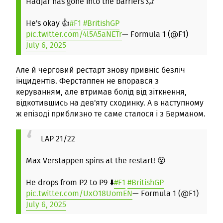
Hadjar has gone into the barriers 💥
He's okay 👍
#F1
#BritishGP
pic.twitter.com/4l5A5aNETr
— Formula 1 (@F1)
July 6, 2025
Але й черговий рестарт знову привніс безліч
інцидентів. Ферстаппен не впорався з
керуванням, але втримав болід від зіткнення,
відкотившись на дев'яту сходинку. А в наступному
ж епізоді приблизно те саме сталося і з Берманом.
LAP 21/22
Max Verstappen spins at the restart! 😵
He drops from P2 to P9 ⬇️
#F1
#BritishGP
pic.twitter.com/UxO18UomEN
— Formula 1 (@F1)
July 6, 2025