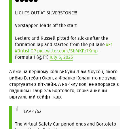
⚫️⚫️⚫️⚫️⚫️
LIGHTS OUT AT SILVERSTONE!!!
Verstappen leads off the start
Leclerc and Russell pitted for slicks after the
formation lap and started from the pit lane
#F1
#BritishGP
pic.twitter.com/SbMKPz7Kmp
—
Formula 1 (@F1)
July 6, 2025
А вже на першому колі вибули Ліам Лоусон, якого
вибив Естебан Окон, а Франко Колапінто не зумів
стартувати з піт-лейн. А на 4-му колі не впорався з
падінням і Габріель Бортолето, спричинивши
віртуальний сейфті-кар.
LAP 4/52
The Virtual Safety Car period ends and Bortoleto