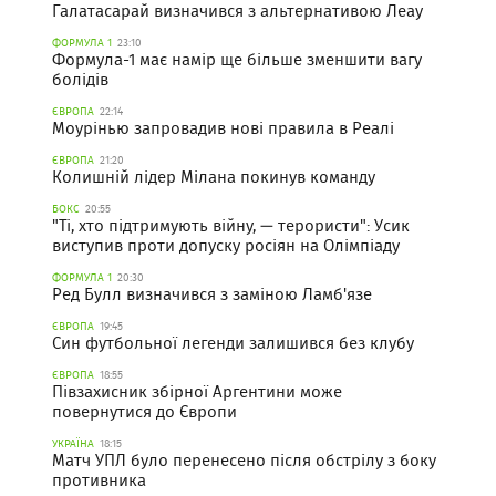
Галатасарай визначився з альтернативою Леау
ФОРМУЛА 1
23:10
Формула-1 має намір ще більше зменшити вагу
болідів
ЄВРОПА
22:14
Моурінью запровадив нові правила в Реалі
ЄВРОПА
21:20
Колишній лідер Мілана покинув команду
БОКС
20:55
"Ті, хто підтримують війну, — терористи": Усик
виступив проти допуску росіян на Олімпіаду
ФОРМУЛА 1
20:30
Ред Булл визначився з заміною Ламб'язе
ЄВРОПА
19:45
Син футбольної легенди залишився без клубу
ЄВРОПА
18:55
Півзахисник збірної Аргентини може
повернутися до Європи
УКРАЇНА
18:15
Матч УПЛ було перенесено після обстрілу з боку
противника