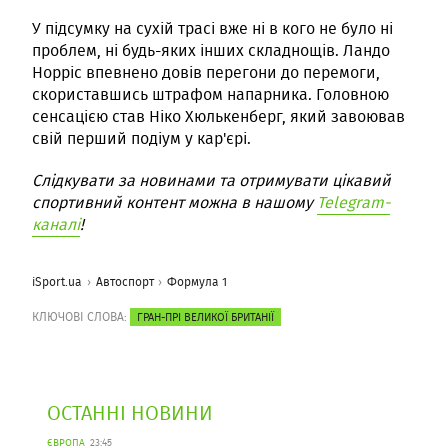
У підсумку на сухій трасі вже ні в кого не було ні
проблем, ні будь-яких інших складнощів. Ландо
Норріс впевнено довів перегони до перемоги,
скориставшись штрафом напарника. Головною
сенсацією став Ніко Хюлькенберг, який завоював
свій перший подіум у кар'єрі.
Слідкувати за новинами та отримувати цікавий
спортивний контент можна в нашому
Telegram-
каналі
!
iSport.ua
Автоспорт
Формула 1
КЛЮЧОВІ СЛОВА:
ГРАН-ПРІ ВЕЛИКОЇ БРИТАНІЇ
ОСТАННІ НОВИНИ
ЄВРОПА
23:45