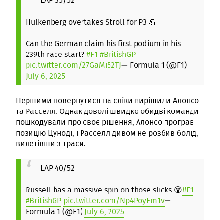
LAP 35/52
Hulkenberg overtakes Stroll for P3 💪
Can the German claim his first podium in his
239th race start?
#F1
#BritishGP
pic.twitter.com/27GaMi52TJ
— Formula 1 (@F1)
July 6, 2025
Першими повернутися на сліки вирішили Алонсо
та Расселл. Однак доволі швидко обидві команди
пошкодували про своє рішення, Алонсо програв
позицію Цуноді, і Расселл дивом не розбив болід,
вилетівши з траси.
LAP 40/52
Russell has a massive spin on those slicks 😵
#F1
#BritishGP
pic.twitter.com/Np4PoyFm1v
—
Formula 1 (@F1)
July 6, 2025