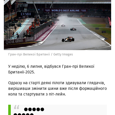
Гран-прі Великої Британії / Getty Images
У неділю, 6 липня, відбувся Гран-прі Великої
Британії-2025.
Одразу на старті деякі пілоти здивували глядачів,
вирішивши змінити шини вже після формаційного
кола та стартувати з піт-лейн.
⚫️⚫️⚫️⚫️⚫️