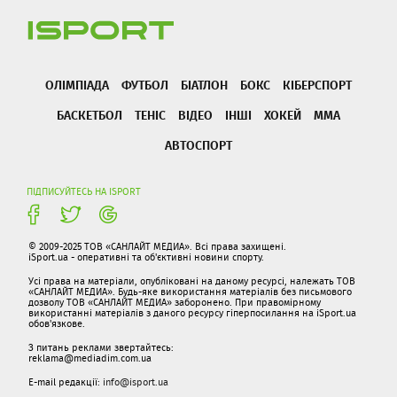
ОЛІМПІАДА
ФУТБОЛ
БІАТЛОН
БОКС
КІБЕРСПОРТ
БАСКЕТБОЛ
ТЕНІС
ВІДЕО
ІНШІ
ХОКЕЙ
ММА
АВТОСПОРТ
ПІДПИСУЙТЕСЬ НА ISPORT
© 2009-2025 ТОВ «САНЛАЙТ МЕДИА». Всі права захищені.
iSport.ua - оперативні та об'єктивні новини спорту.
Усі права на матеріали, опубліковані на даному ресурсі, належать ТОВ
«САНЛАЙТ МЕДИА». Будь-яке використання матеріалів без письмового
дозволу ТОВ «САНЛАЙТ МЕДИА» заборонено. При правомірному
використанні матеріалів з даного ресурсу гіперпосилання на iSport.ua
обов'язкове.
З питань реклами звертайтесь:
reklama@mediadim.com.ua
E-mail редакції:
info@isport.ua