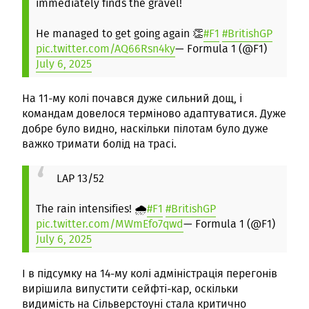
immediately finds the gravel!
He managed to get going again 👏
#F1
#BritishGP
pic.twitter.com/AQ66Rsn4ky
— Formula 1 (@F1)
July 6, 2025
На 11-му колі почався дуже сильний дощ, і
командам довелося терміново адаптуватися. Дуже
добре було видно, наскільки пілотам було дуже
важко тримати болід на трасі.
LAP 13/52
The rain intensifies! 🌧️
#F1
#BritishGP
pic.twitter.com/MWmEfo7qwd
— Formula 1 (@F1)
July 6, 2025
І в підсумку на 14-му колі адміністрація перегонів
вирішила випустити сейфті-кар, оскільки
видимість на Сільверстоуні стала критично