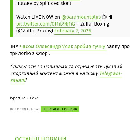
Butaev by split decision!
Watch LIVE NOW on
@paramountplus
📺 🥊
pic.twitter.com/0f1jB9b1iG
— Zuffa_Boxing
(@Zuffa_Boxing)
February 2, 2026
Тим
часом Олександр Усик зробив гучну
заяву про
трилогію з Ф'юрі.
Слідкувати за новинами та отримувати цікавий
спортивний контент можна в нашому
Telegram-
каналі
!
iSport.ua
Бокс
КЛЮЧОВІ СЛОВА:
ОЛЕКСАНДР ГВОЗДИК
ОСТАННІ НОВИНИ