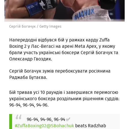
Сергій Богачук / Getty Images
Напередодні відбувся бій у рамках карду Zuffa
Boxing 2 у Лас-Вегасі на арені Meta Apex, у якому
брали участь українські боксери Сергій Богачук та
Олександр Гвоздик.
Сергій Богачук зумів перебоксувати росіянина
Раджаба Бутаєва.
Бій тривав усі 10 раундів і завершився перемогою
українського боксера роздільним рішенням суддів:
96-94, 96-94, 94-96.
96-94, 94-96, 96-94 ✅
#ZuffaBoxing02
@SBohachuk
beats Radzhab