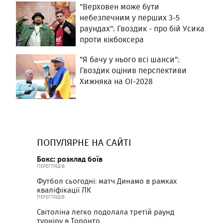
"Верховен може бути
небезпечним у перших 3-5
раундах": Гвоздик - про бій Усика
проти кікбоксера
"Я бачу у нього всі шанси":
Гвоздик оцінив перспективи
Хижняка на ОІ-2028
ПОПУЛЯРНЕ НА САЙТІ
Бокс: розклад боїв
ПЕРЕГЛЯДІВ
Футбол сьогодні: матч Динамо в рамках
кваліфікації ЛК
ПЕРЕГЛЯДІВ
Світоліна легко подолала третій раунд
турніру в Торонто