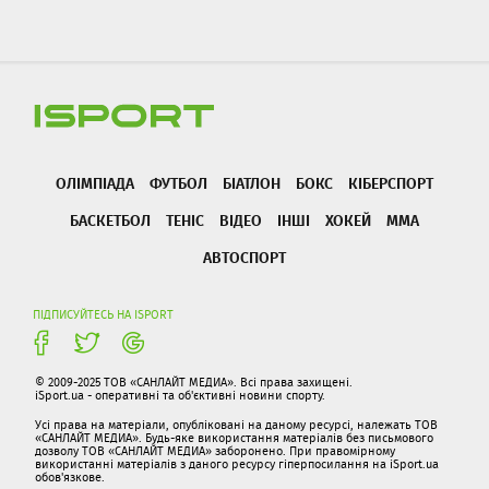
ОЛІМПІАДА
ФУТБОЛ
БІАТЛОН
БОКС
КІБЕРСПОРТ
БАСКЕТБОЛ
ТЕНІС
ВІДЕО
ІНШІ
ХОКЕЙ
ММА
АВТОСПОРТ
ПІДПИСУЙТЕСЬ НА ISPORT
© 2009-2025 ТОВ «САНЛАЙТ МЕДИА». Всі права захищені.
iSport.ua - оперативні та об'єктивні новини спорту.
Усі права на матеріали, опубліковані на даному ресурсі, належать ТОВ
«САНЛАЙТ МЕДИА». Будь-яке використання матеріалів без письмового
дозволу ТОВ «САНЛАЙТ МЕДИА» заборонено. При правомірному
використанні матеріалів з даного ресурсу гіперпосилання на iSport.ua
обов'язкове.