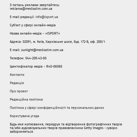
З питань реклами звертайтесь:
reklama@mediadim.com.ua
E-mail редакції:
info@isport.ua
Суб'єкт у сфері онлайн-медіа
Назва онлайн-медіа – «ISPORT»
Адреса: 02091, м. Київ, Харківське шосе, буд. 172-Б, оф. 208/1
E-mail: sunlight@mediadim.com.ua
Телефон: 044-205-43-00
Ідентифікатор медіа – R40-06065
Контакти
Редакція
Про проект
Редакційна політика
Політика у сфері конфіденційності та персональних даних
Користувача угода
Будь-яке копіювання, передрук та відтворення фотографічних творів
та/або аудіовізуальних творів правовласника Getty Images - суворо
забороняється.