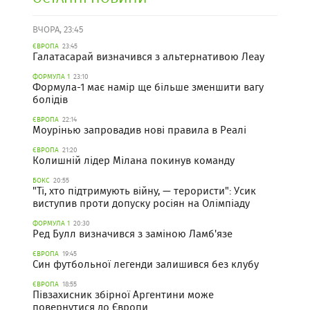
ВЧОРА, 23:45
ЄВРОПА
23:45
Галатасарай визначився з альтернативою Леау
ФОРМУЛА 1
23:10
Формула-1 має намір ще більше зменшити вагу
болідів
ЄВРОПА
22:14
Моурінью запровадив нові правила в Реалі
ЄВРОПА
21:20
Колишній лідер Мілана покинув команду
БОКС
20:55
"Ті, хто підтримують війну, — терористи": Усик
виступив проти допуску росіян на Олімпіаду
ФОРМУЛА 1
20:30
Ред Булл визначився з заміною Ламб'язе
ЄВРОПА
19:45
Син футбольної легенди залишився без клубу
ЄВРОПА
18:55
Півзахисник збірної Аргентини може
повернутися до Європи