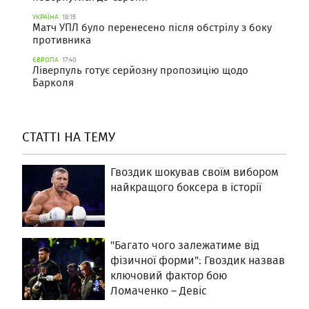
УКРАЇНА
18:15
Матч УПЛ було перенесено після обстрілу з боку
противника
ЄВРОПА
17:40
Ліверпуль готує серйозну пропозицію щодо
Барколя
СТАТТІ НА ТЕМУ
Гвоздик шокував своїм вибором
найкращого боксера в історії
"Багато чого залежатиме від
фізичної форми": Гвоздик назвав
ключовий фактор бою
Ломаченко – Девіс