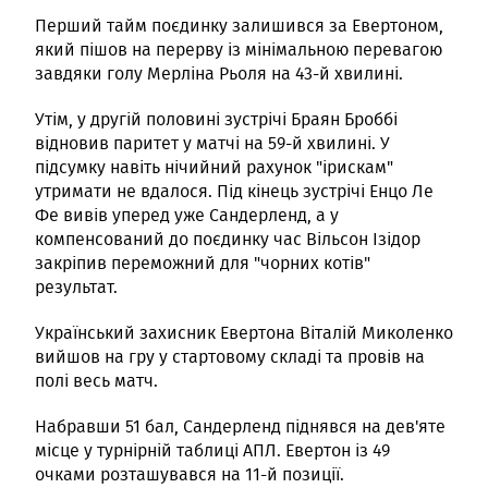
Перший тайм поєдинку залишився за Евертоном,
який пішов на перерву із мінімальною перевагою
завдяки голу Мерліна Рьоля на 43-й хвилині.
Утім, у другій половині зустрічі Браян Броббі
відновив паритет у матчі на 59-й хвилині. У
підсумку навіть нічийний рахунок "ірискам"
утримати не вдалося. Під кінець зустрічі Енцо Ле
Фе вивів уперед уже Сандерленд, а у
компенсований до поєдинку час Вільсон Ізідор
закріпив переможний для "чорних котів"
результат.
Український захисник Евертона Віталій Миколенко
вийшов на гру у стартовому складі та провів на
полі весь матч.
Набравши 51 бал, Сандерленд піднявся на дев'яте
місце у турнірній таблиці АПЛ. Евертон із 49
очками розташувався на 11-й позиції.