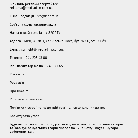
З питань реклами звертайтесь:
reklama@mediadim.com.ua
E-mail редакції:
info@isport.ua
Суб'єкт у сфері онлайн-медіа
Назва онлайн-медіа – «ISPORT»
Адреса: 02091, м. Київ, Харківське шосе, буд. 172-Б, оф. 208/1
E-mail: sunlight@mediadim.com.ua
Телефон: 044-205-43-00
Ідентифікатор медіа – R40-06065
Контакти
Редакція
Про проект
Редакційна політика
Політика у сфері конфіденційності та персональних даних
Користувача угода
Будь-яке копіювання, передрук та відтворення фотографічних творів
та/або аудіовізуальних творів правовласника Getty Images - суворо
забороняється.