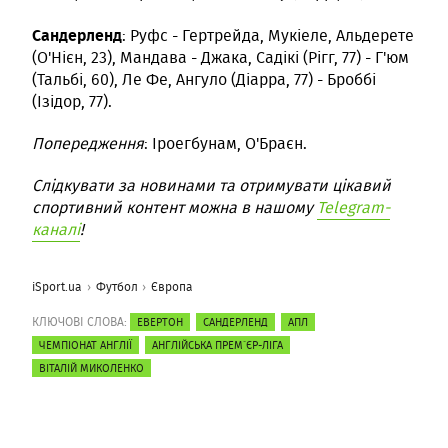
Сандерленд
: Руфс - Гертрейда, Мукіеле, Альдерете
(О'Нієн, 23), Мандава - Джака, Садікі (Рігг, 77) - Г'юм
(Тальбі, 60), Ле Фе, Ангуло (Діарра, 77) - Броббі
(Ізідор, 77).
Попередження
: Іроегбунам, О'Браєн.
Слідкувати за новинами та отримувати цікавий
спортивний контент можна в нашому
Telegram-
каналі
!
iSport.ua
Футбол
Європа
КЛЮЧОВІ СЛОВА:
ЕВЕРТОН
САНДЕРЛЕНД
АПЛ
ЧЕМПІОНАТ АНГЛІЇ
АНГЛІЙСЬКА ПРЕМ`ЄР-ЛІГА
ВІТАЛІЙ МИКОЛЕНКО