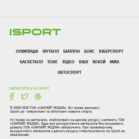
ОЛІМПІАДА
ФУТБОЛ
БІАТЛОН
БОКС
КІБЕРСПОРТ
БАСКЕТБОЛ
ТЕНІС
ВІДЕО
ІНШІ
ХОКЕЙ
ММА
АВТОСПОРТ
ПІДПИСУЙТЕСЬ НА ISPORT
© 2009-2025 ТОВ «САНЛАЙТ МЕДИА». Всі права захищені.
iSport.ua - оперативні та об'єктивні новини спорту.
Усі права на матеріали, опубліковані на даному ресурсі, належать ТОВ
«САНЛАЙТ МЕДИА». Будь-яке використання матеріалів без письмового
дозволу ТОВ «САНЛАЙТ МЕДИА» заборонено. При правомірному
використанні матеріалів з даного ресурсу гіперпосилання на iSport.ua
обов'язкове.