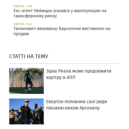
ЄВРОПА
14:49
Екс-агент Неймара зізнався у маніпуляціях на
трансферному ринку
ЄВРОПА
14:22
Талановиті вихованці Барселони виставлені на
продаж
СТАТТІ НА ТЕМУ
Зірка Реала може продовжити
кар'єру в АПЛ
Евертон поповнив свої ряди
півзахисником Арсеналу