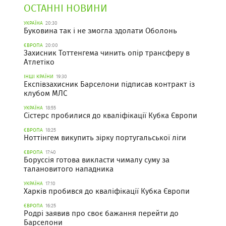
ОСТАННІ НОВИНИ
УКРАЇНА
20:30
Буковина так і не змогла здолати Оболонь
ЄВРОПА
20:00
Захисник Тоттенгема чинить опір трансферу в
Атлетіко
ІНШІ КРАЇНИ
19:30
Експівзахисник Барселони підписав контракт із
клубом МЛС
УКРАЇНА
18:55
Сістерс пробилися до кваліфікації Кубка Європи
ЄВРОПА
18:25
Ноттінгем викупить зірку португальської ліги
ЄВРОПА
17:40
Боруссія готова викласти чималу суму за
талановитого нападника
УКРАЇНА
17:10
Харків пробився до кваліфікації Кубка Європи
ЄВРОПА
16:25
Родрі заявив про своє бажання перейти до
Барселони