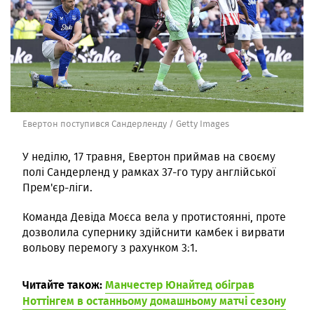
Евертон поступився Сандерленду / Getty Images
У неділю, 17 травня, Евертон приймав на своєму
полі Сандерленд у рамках 37-го туру англійської
Прем'єр-ліги.
Команда Девіда Моєса вела у протистоянні, проте
дозволила супернику здійснити камбек і вирвати
вольову перемогу з рахунком 3:1.
Читайте також:
Манчестер Юнайтед обіграв
Ноттінгем в останньому домашньому матчі сезону