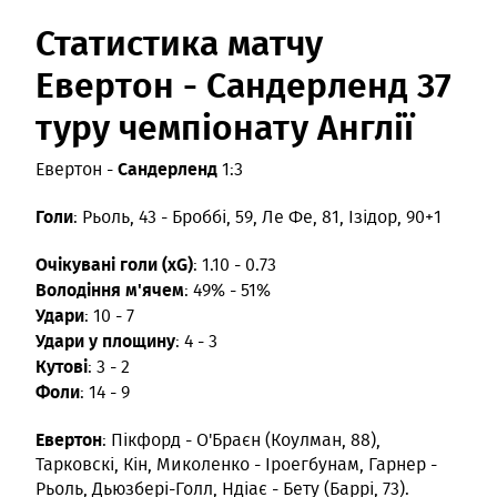
Статистика матчу
Евертон - Сандерленд 37
туру чемпіонату Англії
Сандерленд
Евертон -
1:3
Голи
: Рьоль, 43 - Броббі, 59, Ле Фе, 81, Ізідор, 90+1
Очікувані голи (xG)
: 1.10 - 0.73
Володіння м'ячем
: 49% - 51%
Удари
: 10 - 7
Удари у площину
: 4 - 3
Кутові
: 3 - 2
Фоли
: 14 - 9
Евертон
: Пікфорд - О'Браєн (Коулман, 88),
Тарковскі, Кін, Миколенко - Іроегбунам, Гарнер -
Рьоль, Дьюзбері-Голл, Ндіає - Бету (Баррі, 73).