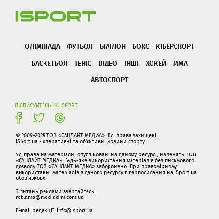
ОЛІМПІАДА
ФУТБОЛ
БІАТЛОН
БОКС
КІБЕРСПОРТ
БАСКЕТБОЛ
ТЕНІС
ВІДЕО
ІНШІ
ХОКЕЙ
ММА
АВТОСПОРТ
ПІДПИСУЙТЕСЬ НА ISPORT
© 2009-2025 ТОВ «САНЛАЙТ МЕДИА». Всі права захищені.
iSport.ua - оперативні та об'єктивні новини спорту.
Усі права на матеріали, опубліковані на даному ресурсі, належать ТОВ
«САНЛАЙТ МЕДИА». Будь-яке використання матеріалів без письмового
дозволу ТОВ «САНЛАЙТ МЕДИА» заборонено. При правомірному
використанні матеріалів з даного ресурсу гіперпосилання на iSport.ua
обов'язкове.
З питань реклами звертайтесь:
reklama@mediadim.com.ua
E-mail редакції:
info@isport.ua