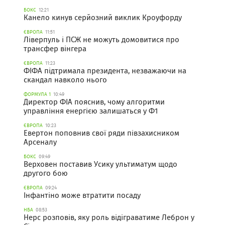
БОКС
12:21
Канело кинув серйозний виклик Кроуфорду
ЄВРОПА
11:51
Ліверпуль і ПСЖ не можуть домовитися про
трансфер вінгера
ЄВРОПА
11:23
ФІФА підтримала президента, незважаючи на
скандал навколо нього
ФОРМУЛА 1
10:49
Директор ФІА пояснив, чому алгоритми
управління енергією залишаться у Ф1
ЄВРОПА
10:23
Евертон поповнив свої ряди півзахисником
Арсеналу
БОКС
09:49
Верховен поставив Усику ультиматум щодо
другого бою
ЄВРОПА
09:24
Інфантіно може втратити посаду
НБА
08:53
Нерс розповів, яку роль відіграватиме Леброн у