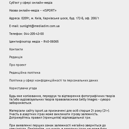
Суб'єкт у сфері онлайн-медіа
Назва онлайн-медіа – «ISPORT»
Адреса: 02091, м. Київ, Харківське шосе, буд. 172-Б, оф. 208/1
E-mail: sunlight@mediadim.com.ua
Телефон: 044-205-43-00
Ідентифікатор медіа – R40-06065
Контакти
Редакція
Про проект
Редакційна політика
Політика у сфері конфіденційності та персональних даних
Користувача угода
Будь-яке копіювання, передрук та відтворення фотографічних творів
та/або аудіовізуальних творів правовласника Getty Images - суворо
забороняється.
Матеріали сайту isport.ua призначені для осіб старше 21 року (21+).
Участь в азартних іграх може викликати ігрову залежність.
Дотримуйтесь правил (принципів) відповідальної гри.
При виявленні перших ознак залежності негайно зверніться до
спеціаліста. Пам'ятайте, що участь в азартних іграх не може бути