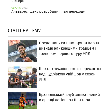
Сіксерс
ЄВРОПА
08:32
Альварес і Деку розробили план переходу
СТАТТІ НА ТЕМУ
Представники Шахтаря та Карпат
визнані найкращими гравцем і
тренером першого туру УПЛ
Шахтар чемпіонською перемогою
над Кудрівкою увійшов у сезон
УПЛ
Бразильський клуб зацікавлений
в оренді легіонера Шахтаря