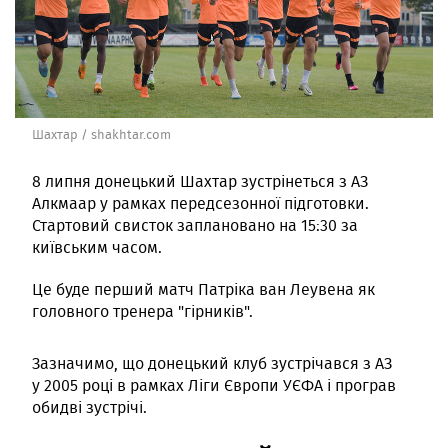
Шахтар / shakhtar.com
8 липня донецький Шахтар зустрінеться з АЗ
Алкмаар у рамках передсезонної підготовки.
Стартовий свисток заплановано на 15:30 за
київським часом.
Це буде перший матч Патріка ван Леувена як
головного тренера "гірників".
Зазначимо, що донецький клуб зустрічався з АЗ
у 2005 році в рамках Ліги Європи УЄФА і програв
обидві зустрічі.