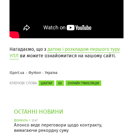
Нагадаємо, що з
датою і розкладом першого туру
УПЛ
ви можете ознайомитися на нашому сайті.
iSport.ua
Футбол
Україна
КЛЮЧОВІ СЛОВА:
ШАХТАР
АЗ
ОНЛАЙН ТРАНСЛЯЦІЯ
ОСТАННІ НОВИНИ
ФОРМУЛА 1
12:47
Алонсо веде переговори щодо контракту,
вимагаючи рекордну суму