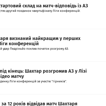
тартовий склад на матч-відповідь із АЗ
остях другий поєдинок чвертьфіналу Ліги конференцій.
таря визнаний найкращим у перших
Ліги конференцій
й удар Педріньйо поклав початок розгрому АЗ.
під кінець: Шахтар розгромив АЗ у Лізі
ідео матчу
динку Ліги конференцій за участю "гірників".
за 12 років відвідав матч Шахтаря