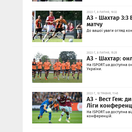
2023 Г., 8 ЛИПНЯ, 19:32
АЗ - Шахтар 3:3
матчу
До вашої уваги огляд к
2023 Г., 8 ЛИПНЯ, 15:25
АЗ - Шахтар: он
На ISPORT.ua доступна 
України.
2023 Г., 18 ТРАВНЯ, 11:45
АЗ - Вест Гем: 
Ліги конференц
На ISPORT.ua доступна ві
конференцій.