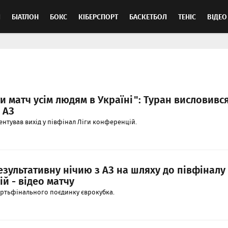
Л
БІАТЛОН
БОКС
КІБЕРСПОРТ
БАСКЕТБОЛ
ТЕНІС
ВІДЕО
и матч усім людям в Україні": Туран висловивс
 АЗ
нтував вихід у півфінал Ліги конференцій.
зультативну нічию з АЗ на шляху до півфіналу
й - відео матчу
ертьфінального поєдинку єврокубка.