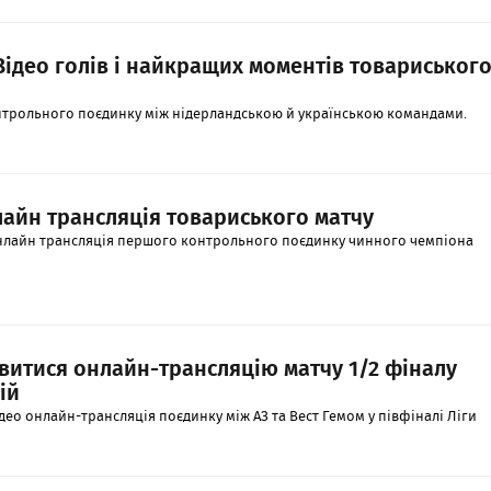
 Відео голів і найкращих моментів товариськог
онтрольного поєдинку між нідерландською й українською командами.
лайн трансляція товариського матчу
онлайн трансляція першого контрольного поєдинку чинного чемпіона
дивитися онлайн-трансляцію матчу 1/2 фіналу
ій
део онлайн-трансляція поєдинку між АЗ та Вест Гемом у півфіналі Ліги