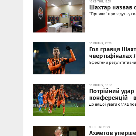
16 КВІТНЯ, 18:55
Шахтар назвав с
"Гірники" проведуть у г
10 КВІТНЯ, 22:20
Гол гравця Шах
чвертьфіналах 
Ефектний результативни
10 КВІТНЯ, 00:30
Потрійний удар 
конференцій - в
До вашої уваги огляд поє
9 КВІТНЯ, 23:29
Ахметов уперше 