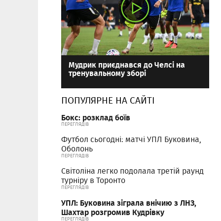
Мудрик приєднався до Челсі на
тренувальному зборі
ПОПУЛЯРНЕ НА САЙТІ
Бокс: розклад боїв
ПЕРЕГЛЯДІВ
Футбол сьогодні: матчі УПЛ Буковина,
Оболонь
ПЕРЕГЛЯДІВ
Світоліна легко подолала третій раунд
турніру в Торонто
ПЕРЕГЛЯДІВ
УПЛ: Буковина зіграла внічию з ЛНЗ,
Шахтар розгромив Кудрівку
ПЕРЕГЛЯДІВ