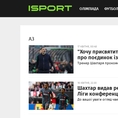
ОЛІМПІАДА
ФУТБО
ММА
АВТОСПОРТ
АЗ
17 КВІТНЯ, 00:48
"Хочу присвятит
про поєдинок із
Тренер Шахтаря прокоме
16 КВІТНЯ, 22:30
Шахтар видав ре
Ліги конференці
До вашої уваги огляд чв