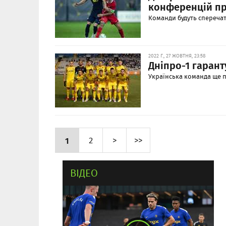
конференцій пр
Команди будуть сперечати
2022 Г., 27 ЖОВТНЯ, 23:58
Дніпро-1 гарант
Українська команда ще по
1
2
>
>>
ВІДЕО