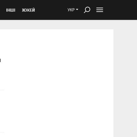
ІНШІ
ХОКЕЙ
УКР
я