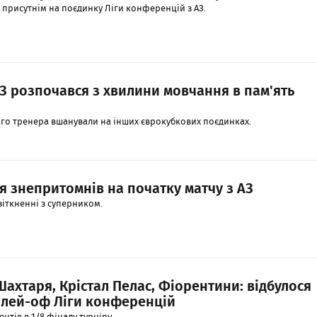
в присутнім на поєдинку Ліги конференцій з АЗ.
З розпочався з хвилини мовчання в пам'ять
ого тренера вшанували на інших єврокубкових поєдинках.
 знепритомнів на початку матчу з АЗ
 зіткненні з суперником.
ахтаря, Крістал Пелас, Фіорентини: відбулося
лей-оф Ліги конференцій
тів в 1/8 фіналу турніру.