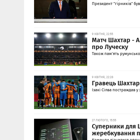
Президент "гірників" бу
9 КВІТНЯ, 22:55
Матч Шахтар - А
про Луческу
Також пам'ять румунськ
9 КВІТНЯ, 22:28
Гравець Шахтаря
Ізакі Сілва постраждав у
27 ЛЮТОГО, 15:55
Суперники для Ш
жеребкування п
Команди дізналися опонен