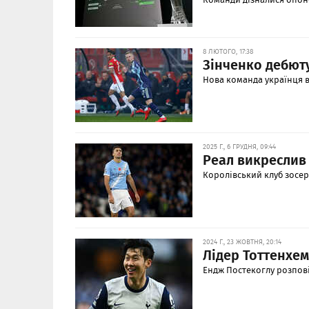
8 ЛЮТОГО, 17:38
Зінченко дебюту
Нова команда українця вр
2025 Г., 6 ГРУДНЯ, 09:44
Реал викреслив
Королівський клуб зосер
2024 Г., 23 ЖОВТНЯ, 20:14
Лідер Тоттенхем
Ендж Постекоглу розпові