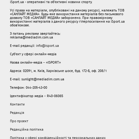
iSport.ua - оперативні та об'єктивні новини спорту.
Усі права на матеріали, опубліковані на даному ресурсі, належать ТОВ
«САНЛАЙТ МЕДИА». Будь-яке використання матеріалів без письмового
дозволу ТОВ «САНЛАЙТ МЕДИА» заборонено. При правомірному
використанні матеріалів з даного ресурсу гіперпосилання на iSport.ua
обов'язкове.
З питань реклами звертайтесь:
reklama@mediadim.com.ua
E-mail редакції:
info@isport.ua
Суб'єкт у сфері онлайн-медіа
Назва онлайн-медіа – «ISPORT»
Адреса: 02091, м. Київ, Харківське шосе, буд. 172-Б, оф. 208/1
E-mail: sunlight@mediadim.com.ua
Телефон: 044-205-43-00
Ідентифікатор медіа – R40-06065
Контакти
Редакція
Про проект
Редакційна політика
Політика у сфері конфіденційності та персональних даних