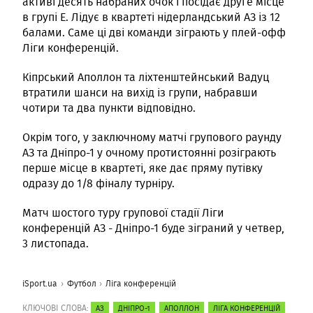
активі десять набраних очок і посідає друге місце
в групі Е. Лідує в квартеті нідерландський АЗ із 12
балами. Саме ці дві команди зіграють у плей-офф
Ліги конференцій.
Кіпрський Аполлон та ліхтенштейнський Вадуц
втратили шанси на вихід із групи, набравши
чотири та два пункти відповідно.
Окрім того, у заключному матчі групового раунду
АЗ та Дніпро-1 у очному протистоянні розіграють
перше місце в квартеті, яке дає пряму путівку
одразу до 1/8 фіналу турніру.
Матч шостого туру групової стадії Ліги
конференцій АЗ - Дніпро-1 буде зіграний у четвер,
3 листопада.
iSport.ua
Футбол
Ліга конференцій
КЛЮЧОВІ СЛОВА:
АЗ
ДНІПРО-1
АПОЛЛОН
ЛІГА КОНФЕРЕНЦІЙ