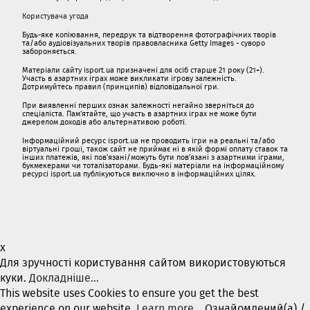
Користувача угода
Будь-яке копіювання, передрук та відтворення фотографічних творів
та/або аудіовізуальних творів правовласника Getty Images - суворо
забороняється.
Матеріали сайту isport.ua призначені для осіб старше 21 року (21+).
Участь в азартних іграх може викликати ігрову залежність.
Дотримуйтесь правил (принципів) відповідальної гри.
При виявленні перших ознак залежності негайно зверніться до
спеціаліста. Пам'ятайте, що участь в азартних іграх не може бути
джерелом доходів або альтернативою роботі.
Інформаційний ресурс isport.ua не проводить ігри на реальні та/або
віртуальні гроші, також сайт не приймає ні в якій формі оплату ставок та
інших платежів, які пов’язані/можуть бути пов’язані з азартними іграми,
букмекерами чи тоталізаторами. Будь-які матеріали на інформаційному
ресурсі isport.ua публікуються виключно в інформаційних цілях.
x
Для зручності користування сайтом використовуються
куки.
Докладніше...
This website uses Cookies to ensure you get the best
experience on our website.
Learn more...
Ознайомлений(а) /