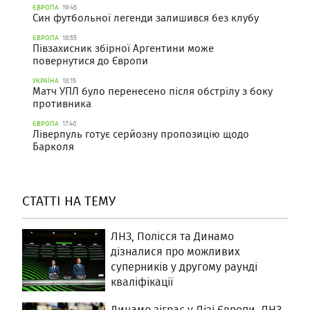
ЄВРОПА
19:45
Син футбольної легенди залишився без клубу
ЄВРОПА
18:55
Півзахисник збірної Аргентини може
повернутися до Європи
УКРАЇНА
18:15
Матч УПЛ було перенесено після обстрілу з боку
противника
ЄВРОПА
17:40
Ліверпуль готує серйозну пропозицію щодо
Барколя
СТАТТІ НА ТЕМУ
ЛНЗ, Полісся та Динамо
дізналися про можливих
суперників у другому раунді
кваліфікації
Динамо зіграє у Лізі Європи, ЛНЗ