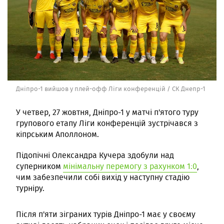
Дніпро-1 вийшов у плей-офф Ліги конференцій / СК Днепр-1
У четвер, 27 жовтня, Дніпро-1 у матчі п'ятого туру
групового етапу Ліги конференцій зустрічався з
кіпрським Аполлоном.
Підопічні Олександра Кучера здобули над
суперником
мінімальну перемогу з рахунком 1:0
,
чим забезпечили собі вихід у наступну стадію
турніру.
Після п'яти зіграних турів Дніпро-1 має у своєму