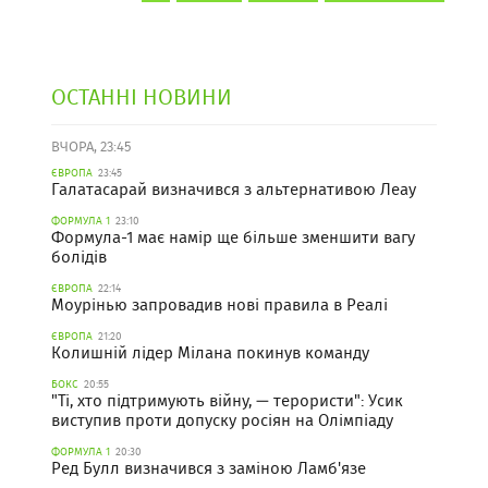
ОСТАННІ НОВИНИ
ВЧОРА, 23:45
ЄВРОПА
23:45
Галатасарай визначився з альтернативою Леау
ФОРМУЛА 1
23:10
Формула-1 має намір ще більше зменшити вагу
болідів
ЄВРОПА
22:14
Моурінью запровадив нові правила в Реалі
ЄВРОПА
21:20
Колишній лідер Мілана покинув команду
БОКС
20:55
"Ті, хто підтримують війну, — терористи": Усик
виступив проти допуску росіян на Олімпіаду
ФОРМУЛА 1
20:30
Ред Булл визначився з заміною Ламб'язе