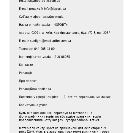
reklama@mediadim.com.ua
E-mail редакції:
info@isport.ua
Суб'єкт у сфері онлайн-медіа
Назва онлайн-медіа – «ISPORT»
Адреса: 02091, м. Київ, Харківське шосе, буд. 172-Б, оф. 208/1
E-mail: sunlight@mediadim.com.ua
Телефон: 044-205-43-00
Ідентифікатор медіа – R40-06065
Контакти
Редакція
Про проект
Редакційна політика
Політика у сфері конфіденційності та персональних даних
Користувача угода
Будь-яке копіювання, передрук та відтворення
фотографічних творів та/або аудіовізуальних творів
правовласника Getty Images - суворо забороняється.
Матеріали сайту isport.ua призначені для осіб старше 21
року (21+). Участь в азартних іграх може викликати ігрову