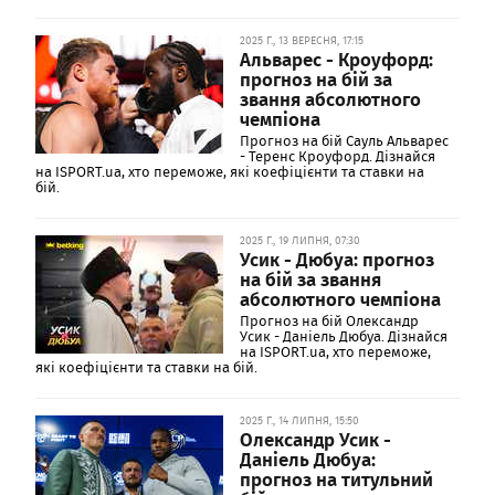
2025 Г., 13 ВЕРЕСНЯ, 17:15
Альварес - Кроуфорд:
прогноз на бій за
звання абсолютного
чемпіона
Прогноз на бій Сауль Альварес
- Теренс Кроуфорд. Дізнайся
на ISPORT.ua, хто переможе, які коефіцієнти та ставки на
бій.
2025 Г., 19 ЛИПНЯ, 07:30
Усик - Дюбуа: прогноз
на бій за звання
абсолютного чемпіона
Прогноз на бій Олександр
Усик - Даніель Дюбуа. Дізнайся
на ISPORT.ua, хто переможе,
які коефіцієнти та ставки на бій.
2025 Г., 14 ЛИПНЯ, 15:50
Олександр Усик -
Даніель Дюбуа:
прогноз на титульний