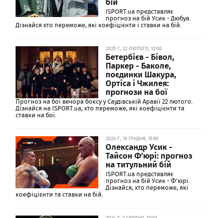
бій
ISPORT.ua представляє
прогноз на бій Усик - Дюбуа.
Дізнайся хто переможе, які коефіцієнти і ставки на бій.
2025 Г., 22 ЛЮТОГО, 12:00
Бетербієв - Бівол,
Паркер - Баколе,
поєдинки Шакура,
Ортіса і Чжилея:
прогнози на бої
Прогноз на бої вечора боксу у Саудівській Аравії 22 лютого.
Дізнайся на ISPORT.ua, хто переможе, які коефіцієнти та
ставки на бої.
2024 Г., 19 ГРУДНЯ, 15:50
Олександр Усик -
Тайсон Ф'юрі: прогноз
на титульний бій
ISPORT.ua представляє
прогноз на бій Усик - Ф'юрі.
Дізнайся, хто переможе, які
коефіцієнти та ставки на бій.
2024 Г., 7 СЕРПНЯ, 17:00