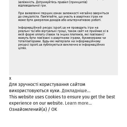
залежність. Дотримуйтесь правил (принципів)
відповідальної гри.
При виявленні перших ознак залежності негайно зверніться
до спеціаліста. Пам'ятайте, що участь в азартних іграх не
може бути джерелом доходів або альтернативою роботі.
Інформаційний ресурс isport.ua не проводить ігри на
реальні та/або віртуальні гроші, також сайт не приймає ні в
якій формі оплату ставок та інших платежів, які пов’язані/
можуть бути пов’язані з азартними іграми, букмекерами чи
тоталізаторами. Будь-які матеріали на інформаційному
ресурсі isport.ua публікуються виключно в інформаційних
цілях.
x
Для зручності користування сайтом
використовуються куки.
Докладніше...
This website uses Cookies to ensure you get the best
experience on our website.
Learn more...
Ознайомлений(а) / OK