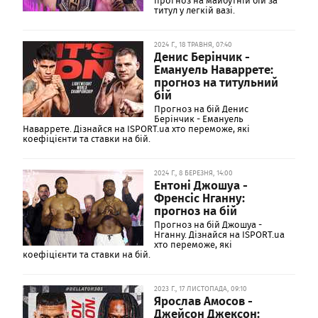
прогноз на майбутній бій за
титул у легкій вазі.
2024 Г., 18 ТРАВНЯ, 07:40
Денис Берінчик -
Емануель Наваррете:
прогноз на титульний
бій
Прогноз на бій Денис
Берінчик - Емануель
Наваррете. Дізнайся на ISPORT.ua хто переможе, які
коефіцієнти та ставки на бій.
2024 Г., 8 БЕРЕЗНЯ, 14:00
Ентоні Джошуа -
Френсіс Нганну:
прогноз на бій
Прогноз на бій Джошуа -
Нганну. Дізнайся на ISPORT.ua
хто переможе, які
коефіцієнти та ставки на бій.
2023 Г., 17 ЛИСТОПАДА, 09:10
Ярослав Амосов -
Джейсон Джексон: