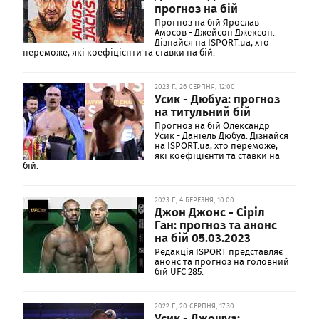
прогноз на бій
Прогноз на бій Ярослав
Амосов - Джейсон Джексон.
Дізнайся на ISPORT.ua, хто
переможе, які коефіцієнти та ставки на бій.
2023 Г., 26 СЕРПНЯ, 12:00
Усик - Дюбуа: прогноз
на титульний бій
Прогноз на бій Олександр
Усик - Даніель Дюбуа. Дізнайся
на ISPORT.ua, хто переможе,
які коефіцієнти та ставки на
бій.
2023 Г., 4 БЕРЕЗНЯ, 10:00
Джон Джонс - Сіріл
Ган: прогноз та анонс
на бій 05.03.2023
Редакція ISPORT представляє
анонс та прогноз на головний
бій UFC 285.
2022 Г., 20 СЕРПНЯ, 17:30
Усик - Джошуа: