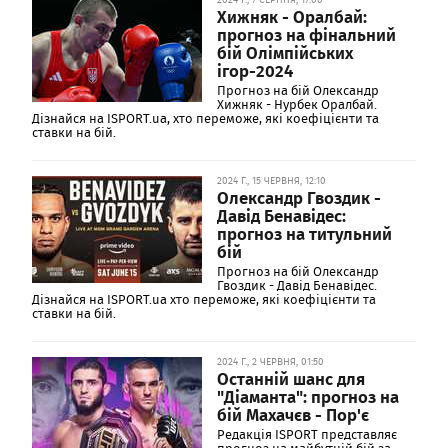
Хижняк - Оралбай:
прогноз на фінальний
бій Олімпійських
ігор-2024
Прогноз на бій Олександр
Хижняк - Нурбек Оралбай.
Дізнайся на ISPORT.ua, хто переможе, які коефіцієнти та
ставки на бій.
2024 Г., 15 ЧЕРВНЯ, 12:10
Олександр Гвоздик -
Давід Бенавідес:
прогноз на титульний
бій
Прогноз на бій Олександр
Гвоздик - Давід Бенавідес.
Дізнайся на ISPORT.ua хто переможе, які коефіцієнти та
ставки на бій.
2024 Г., 2 ЧЕРВНЯ, 01:50
Останній шанс для
"Діаманта": прогноз на
бій Махачєв - Пор'є
Редакція ISPORT представляє