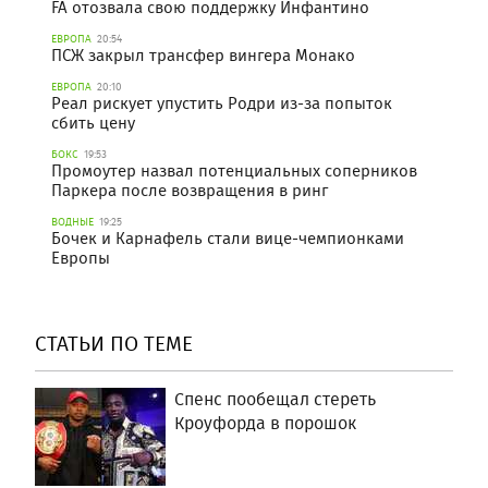
FA отозвала свою поддержку Инфантино
ЕВРОПА
20:54
ПСЖ закрыл трансфер вингера Монако
ЕВРОПА
20:10
Реал рискует упустить Родри из-за попыток
сбить цену
БОКС
19:53
Промоутер назвал потенциальных соперников
Паркера после возвращения в ринг
ВОДНЫЕ
19:25
Бочек и Карнафель стали вице-чемпионками
Европы
СТАТЬИ ПО ТЕМЕ
Спенс пообещал стереть
Кроуфорда в порошок