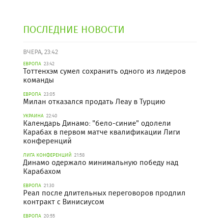
ПОСЛЕДНИЕ НОВОСТИ
ВЧЕРА, 23:42
ЕВРОПА
23:42
Тоттенхэм сумел сохранить одного из лидеров
команды
ЕВРОПА
23:05
Милан отказался продать Леау в Турцию
УКРАИНА
22:40
Календарь Динамо: "бело-синие" одолели
Карабах в первом матче квалификации Лиги
конференций
ЛИГА КОНФЕРЕНЦИЙ
21:58
Динамо одержало минимальную победу над
Карабахом
ЕВРОПА
21:30
Реал после длительных переговоров продлил
контракт с Винисиусом
ЕВРОПА
20:55