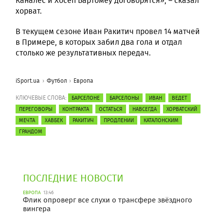
Каналес и Хосеп Бартомеу договорятся», – сказал
хорват.
В текущем сезоне Иван Ракитич провел 14 матчей
в Примере, в которых забил два гола и отдал
столько же результативных передач.
iSport.ua
Футбол
Европа
КЛЮЧЕВЫЕ СЛОВА:
БАРСЕЛОНЕ
БАРСЕЛОНЫ
ИВАН
ВЕДЕТ
ПЕРЕГОВОРЫ
КОНТРАКТА
ОСТАТЬСЯ
НАВСЕГДА
ХОРВАТСКИЙ
МЕЧТА
ХАВБЕК
РАКИТИЧ
ПРОДЛЕНИИ
КАТАЛОНСКИМ
ГРАНДОМ
ПОСЛЕДНИЕ НОВОСТИ
ЕВРОПА
13:46
Флик опроверг все слухи о трансфере звёздного
вингера