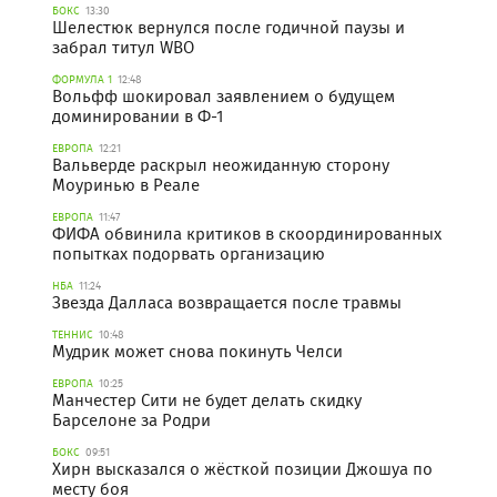
БОКС
13:30
Шелестюк вернулся после годичной паузы и
забрал титул WBO
ФОРМУЛА 1
12:48
Вольфф шокировал заявлением о будущем
доминировании в Ф-1
ЕВРОПА
12:21
Вальверде раскрыл неожиданную сторону
Моуринью в Реале
ЕВРОПА
11:47
ФИФА обвинила критиков в скоординированных
попытках подорвать организацию
НБА
11:24
Звезда Далласа возвращается после травмы
ТЕННИС
10:48
Мудрик может снова покинуть Челси
ЕВРОПА
10:25
Манчестер Сити не будет делать скидку
Барселоне за Родри
БОКС
09:51
Хирн высказался о жёсткой позиции Джошуа по
месту боя