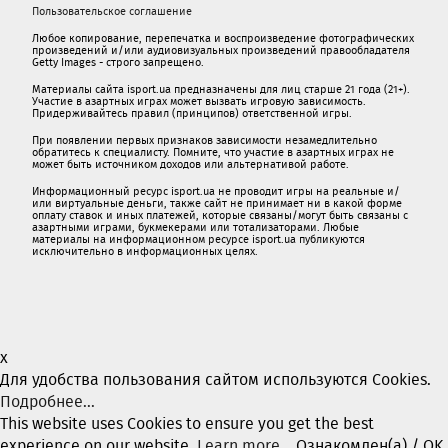
Пользовательское соглашение
Любое копирование, перепечатка и воспроизведение фотографических
произведений и/или аудиовизуальных произведений правообладателя
Getty Images - строго запрещено.
Материалы сайта isport.ua предназначены для лиц старше 21 года (21+).
Участие в азартных играх может вызвать игровую зависимость.
Придерживайтесь правил (принципов) ответственной игры.
При появлении первых признаков зависимости незамедлительно
обратитесь к специалисту. Помните, что участие в азартных играх не
может быть источником доходов или альтернативой работе.
Информационный ресурс isport.ua не проводит игры на реальные и/
или виртуальные деньги, также сайт не принимает ни в какой форме
oплaту ставок и иных платежей, которые связаны/могут быть связаны c
азартными игрaми, букмекерами или тотализаторами. Любые
материалы на информационном ресурсе isport.ua публикуютcя
исключительно в информационных целях.
x
Для удобства пользования сайтом используются Cookies.
Подробнее...
This website uses Cookies to ensure you get the best
experience on our website.
Learn more...
Ознакомлен(а) / OK