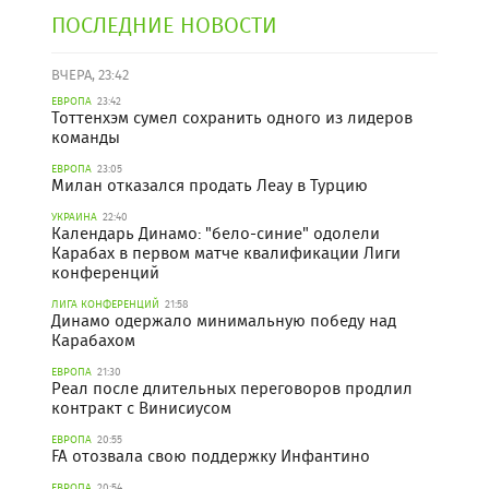
ПОСЛЕДНИЕ НОВОСТИ
ВЧЕРА, 23:42
ЕВРОПА
23:42
Тоттенхэм сумел сохранить одного из лидеров
команды
ЕВРОПА
23:05
Милан отказался продать Леау в Турцию
УКРАИНА
22:40
Календарь Динамо: "бело-синие" одолели
Карабах в первом матче квалификации Лиги
конференций
ЛИГА КОНФЕРЕНЦИЙ
21:58
Динамо одержало минимальную победу над
Карабахом
ЕВРОПА
21:30
Реал после длительных переговоров продлил
контракт с Винисиусом
ЕВРОПА
20:55
FA отозвала свою поддержку Инфантино
ЕВРОПА
20:54