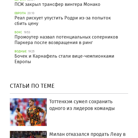
ПСЖ закрыл трансфер вингера Монако
ЕВРОПА
20:10
Реал рискует упустить Родри из-за попыток
сбить цену
БОКС
19:53
Промоутер назвал потенциальных соперников
Паркера после возвращения в ринг
ВОДНЫЕ
19:25
Бочек и Карнафель стали вице-чемпионками
Европы
СТАТЬИ ПО ТЕМЕ
Тоттенхэм сумел сохранить
одного из лидеров команды
Милан отказался продать Леау в