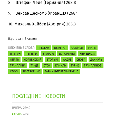
8. Штефан Лейе (Германия) 268,8
9. Венсан Дескомб (Франция) 268,1
10. Михаэль Хайбек (Австрия) 265,3
iSport.ua
Биатлон
КЛЮЧЕВЫЕ СЛОВА:
ПРЫЖКИ
ВЫИГРАЛ
ОСТАЛСЯ
ЭТАПЕ
ПРЫГУН
ЧЕТЫРЕХ
ВТОРОМ
ИСПОРТИЛИ
НЕМЕЦКОМ
ОПЯТЬ
НОРВЕЖСКИЙ
ВТОРЫМ
АНДРЕ
СНОВА
ДАНИЭЛЬ
ТРАМПЛИНА
ТАНДЕ
СТОХ
КАМИЛЬ
ТУРНЕ
ТРАМПЛИНОВ
СТОХУ
НАСТРОЕНИЕ
ГАРМИШ-ПАРТЕНКИРХЕНЕ
ПОСЛЕДНИЕ НОВОСТИ
ВЧЕРА, 23:42
ЕВРОПА
23:42