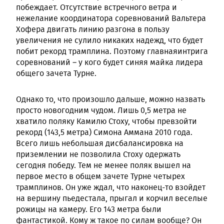
побеждает. Отсутствие встречного ветра и
нежелание координатора соревнований Вальтера
Хофера двигать линию разгона в пользу
увеличения не сулило никаких надежд, что будет
побит рекорд трамплина. Поэтому главнаяинтрига
соревнований – у кого будет синяя майка лидера
общего зачета Турне.
Однако то, что произошло дальше, можно назвать
просто новогодним чудом. Лишь 0,5 метра не
хватило поляку Камилю Стоху, чтобы превзойти
рекорд (143,5 метра) Симона Аммана 2010 года.
Всего лишь небольшая дисбалансировка на
приземлении не позволила Стоху одержать
сегодня победу. Тем не менее поляк вышел на
первое место в общем зачете Турне четырех
трамплинов. Он уже ждал, что наконец-то взойдет
на вершину пьедестала, прыгал и корчил веселые
рожицы на камеру. Его 143 метра были
фантастикой. Кому ж такое по силам вообще? Он