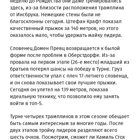
неделю до Рождества они даже тренировались
здесь, из-за близости расположения трамплина
от Инсбрука. Немецкие стены были не
благосклонны сегодня. Штефан Крафт показал
качественный прыжок за 140 метров, но этого
оказалось мало, чтобы удержать майку лидера.
Словенец Домен Превц возвращается к былой
форме после проблем в Оберстдорфе. Из-за
провала на первом этапе (26-е место) младший из
братьев потерял шансы на победу в Турне. Груз
ответственности упал с плеч 17-летнего словенца,
и он снова показывает свои лучшие прыжки.
Сегодня он улетел на 139 метров, показав
идеальную технику, что позволило ему занять
войти в топ-5.
Турне четырех трамплинов в этом сезоне обещает
быть самым интересным за многие годы. После
двух этапов тройку лидеров разделяют всего
шесть очков. Посмотрим, сможет ли Камиль Стох