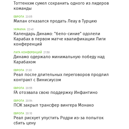
Тоттенхэм сумел сохранить одного из лидеров
команды
ЕВРОПА
23:05
Милан отказался продать Леау в Турцию
УКРАИНА
22:40
Календарь Динамо: "бело-синие" одолели
Карабах в первом матче квалификации Лиги
конференций
ЛИГА КОНФЕРЕНЦИЙ
21:58
Динамо одержало минимальную победу над
Карабахом
ЕВРОПА
21:30
Реал после длительных переговоров продлил
контракт с Винисиусом
ЕВРОПА
20:55
FA отозвала свою поддержку Инфантино
ЕВРОПА
20:54
ПСЖ закрыл трансфер вингера Монако
ЕВРОПА
20:10
Реал рискует упустить Родри из-за попыток
сбить цену