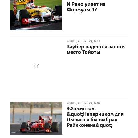
И Рено уйдет из
Формулы-1?
2009 Г., 4 НОЯБРЯ, 19:23
Заубер надеется занять
место Тойоты
2009 Г., 4 НОЯБРЯ, 19:04
Э.Хэмилтон:
&quot;Напарником для
Льюиса я бы выбрал
Райкконена&quot;