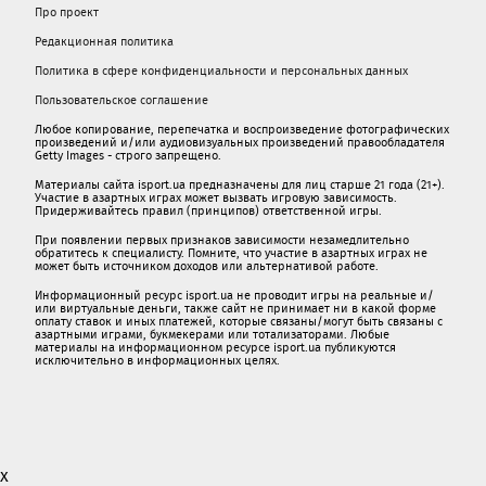
Про проект
Редакционная политика
Политика в сфере конфиденциальности и персональных данных
Пользовательское соглашение
Любое копирование, перепечатка и воспроизведение фотографических
произведений и/или аудиовизуальных произведений правообладателя
Getty Images - строго запрещено.
Материалы сайта isport.ua предназначены для лиц старше 21 года (21+).
Участие в азартных играх может вызвать игровую зависимость.
Придерживайтесь правил (принципов) ответственной игры.
При появлении первых признаков зависимости незамедлительно
обратитесь к специалисту. Помните, что участие в азартных играх не
может быть источником доходов или альтернативой работе.
Информационный ресурс isport.ua не проводит игры на реальные и/
или виртуальные деньги, также сайт не принимает ни в какой форме
oплaту ставок и иных платежей, которые связаны/могут быть связаны c
азартными игрaми, букмекерами или тотализаторами. Любые
материалы на информационном ресурсе isport.ua публикуютcя
исключительно в информационных целях.
x