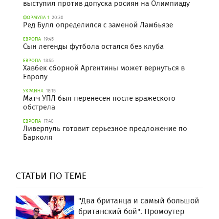
выступил против допуска росиян на Олимпиаду
ФОРМУЛА 1
20:30
Ред Булл определился с заменой Ламбьязе
ЕВРОПА
19:45
Сын легенды футбола остался без клуба
ЕВРОПА
18:55
Хавбек сборной Аргентины может вернуться в
Европу
УКРАИНА
18:15
Матч УПЛ был перенесен после вражеского
обстрела
ЕВРОПА
17:40
Ливерпуль готовит серьезное предложение по
Барколя
СТАТЬИ ПО ТЕМЕ
"Два британца и самый большой
британский бой": Промоутер