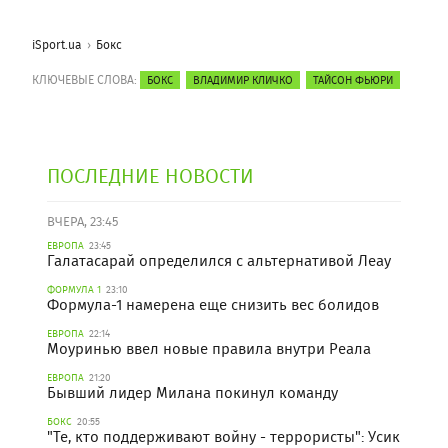
iSport.ua
Бокс
КЛЮЧЕВЫЕ СЛОВА:
БОКС
ВЛАДИМИР КЛИЧКО
ТАЙСОН ФЬЮРИ
ПОСЛЕДНИЕ НОВОСТИ
ВЧЕРА, 23:45
ЕВРОПА
23:45
Галатасарай определился с альтернативой Леау
ФОРМУЛА 1
23:10
Формула-1 намерена еще снизить вес болидов
ЕВРОПА
22:14
Моуринью ввел новые правила внутри Реала
ЕВРОПА
21:20
Бывший лидер Милана покинул команду
БОКС
20:55
"Те, кто поддерживают войну - террористы": Усик