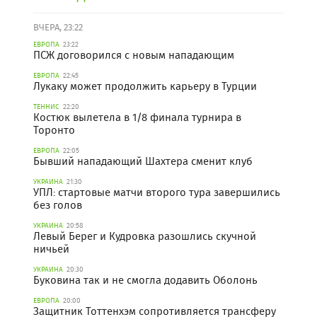
ВЧЕРА, 23:22
ЕВРОПА
23:22
ПСЖ договорился с новым нападающим
ЕВРОПА
22:45
Лукаку может продолжить карьеру в Турции
ТЕННИС
22:20
Костюк вылетела в 1/8 финала турнира в
Торонто
ЕВРОПА
22:05
Бывший нападающий Шахтера сменит клуб
УКРАИНА
21:30
УПЛ: стартовые матчи второго тура завершились
без голов
УКРАИНА
20:58
Левый Берег и Кудровка разошлись скучной
ничьей
УКРАИНА
20:30
Буковина так и не смогла додавить Оболонь
ЕВРОПА
20:00
Защитник Тоттенхэм сопротивляется трансферу