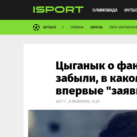
ОЛИМПИАДА
ФУТБ
ФУТБОЛ
ЕВРОПА
УКРАИНА
ЛИГА ЧЕМПИОНО
ХОККЕЙ
ММА
АВ
Цыганык о фан
забыли, в как
впервые "заяв
2017 Г., 8 ФЕВРАЛЯ, 12:25