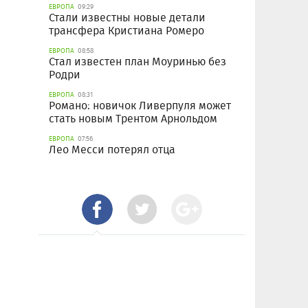
ЕВРОПА
09:29
Стали известны новые детали
трансфера Кристиана Ромеро
ЕВРОПА
08:58
Стал известен план Моуринью без
Родри
ЕВРОПА
08:31
Романо: новичок Ливерпуля может
стать новым Трентом Арнольдом
ЕВРОПА
07:56
Лео Месси потерял отца