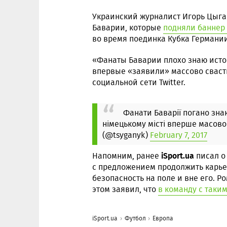
Украинский журналист Игорь Цыга
Баварии, которые
подняли баннер
во время поединка Кубка Германии
«Фанаты Баварии плохо знаю исто
впервые «заявили» массово сваст
социальной сети Twitter.
Фанати Баварії погано знаю
німецькому місті вперше масово
(@tsyganyk)
February 7, 2017
iSport.ua
Напомним, ранее
писал о
с предложением продолжить карье
безопасность на поле и вне его. Р
этом заявил, что
в команду с так
iSport.ua
Футбол
Европа