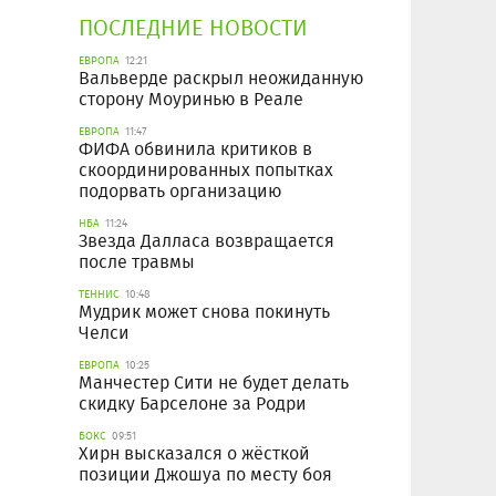
ПОСЛЕДНИЕ НОВОСТИ
ЕВРОПА
12:21
Вальверде раскрыл неожиданную
сторону Моуринью в Реале
ЕВРОПА
11:47
ФИФА обвинила критиков в
скоординированных попытках
подорвать организацию
НБА
11:24
Звезда Далласа возвращается
после травмы
ТЕННИС
10:48
Мудрик может снова покинуть
Челси
ЕВРОПА
10:25
Манчестер Сити не будет делать
скидку Барселоне за Родри
БОКС
09:51
Хирн высказался о жёсткой
позиции Джошуа по месту боя