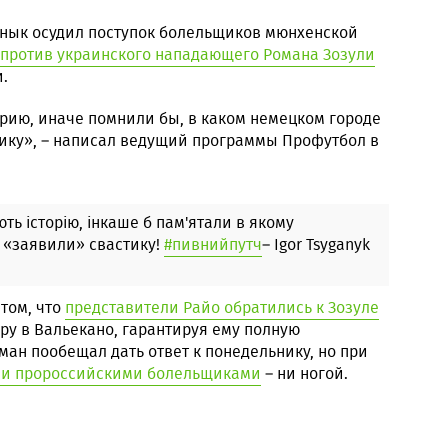
нык осудил поступок болельщиков мюнхенской
 против украинского нападающего Романа Зозули
.
рию, иначе помнили бы, в каком немецком городе
ику», – написал ведущий программы Профутбол в
ть історію, інкаше б пам'ятали в якому
 «заявили» свастику!
#пивнийпутч
– Igor Tsyganyk
 том, что
представители Райо обратились к Зозуле
ру в Вальекано, гарантируя ему полную
оман пообещал дать ответ к понедельнику, но при
ими пророссийскими болельщиками
– ни ногой.