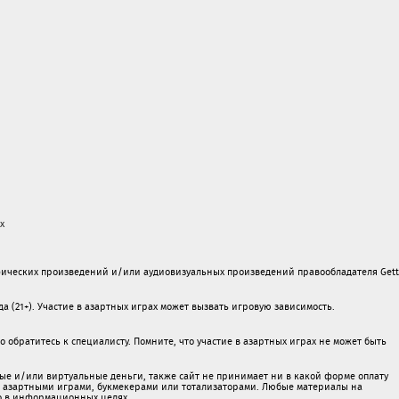
х
ических произведений и/или аудиовизуальных произведений правообладателя Gett
а (21+). Участие в азартных играх может вызвать игровую зависимость.
обратитесь к специалисту. Помните, что участие в азартных играх не может быть
ые и/или виртуальные деньги, также сайт не принимает ни в какой форме oплaту
 c азартными игрaми, букмекерами или тотализаторами. Любые материалы на
о в информационных целях.