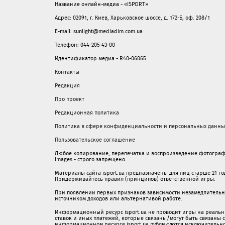
Название онлайн-медиа - «ISPORT»
Адрес: 02091, г. Киев, Харьковское шоссе, д. 172-Б, оф. 208/1
E-mail: sunlight@mediadim.com.ua
Телефон: 044-205-43-00
Идентификатор медиа - R40-06065
Контакты
Редакция
Про проект
Редакционная политика
Политика в сфере конфиденциальности и персональных данны
Пользовательское соглашение
Любое копирование, перепечатка и воспроизведение фотограф
Images - строго запрещено.
Материалы сайта isport.ua предназначены для лиц старше 21 год
Придерживайтесь правил (принципов) ответственной игры.
При появлении первых признаков зависимости незамедлительно 
источником доходов или альтернативой работе.
Информационный ресурс isport.ua не проводит игры на реальн
ставок и иных платежей, которые связаны/могут быть связаны
информационном ресурсе isport.ua публикуютcя исключительн