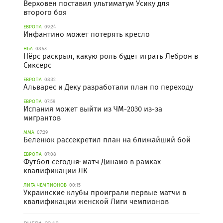
Верховен поставил ультиматум Усику для
второго боя
ЕВРОПА
09:24
Инфантино может потерять кресло
НБА
08:53
Нёрс раскрыл, какую роль будет играть Леброн в
Сиксерс
ЕВРОПА
08:32
Альварес и Деку разработали план по переходу
ЕВРОПА
07:59
Испания может выйти из ЧМ-2030 из-за
мигрантов
ММА
07:29
Беленюк рассекретил план на ближайший бой
ЕВРОПА
07:08
Футбол сегодня: матч Динамо в рамках
квалификации ЛК
ЛИГА ЧЕМПИОНОВ
00:15
Украинские клубы проиграли первые матчи в
квалификации женской Лиги чемпионов