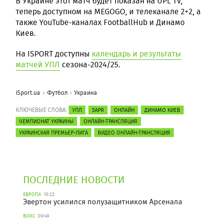
В Украине этот матч будет показан на UPL TV,
теперь доступном на MEGOGO, и телеканале 2+2, а
также YouTube-каналах FootballHub и Динамо
Киев.
На ISPORT доступны
календарь и результаты
матчей УПЛ
сезона-2024/25.
iSport.ua
Футбол
Украина
КЛЮЧЕВЫЕ СЛОВА:
УПЛ
ЗАРЯ
ОНЛАЙН
ДИНАМО КИЕВ
ЧЕМПИОНАТ УКРАИНЫ
ОНЛАЙН-ТРАНСЛЯЦИЯ
УКРАИНСКАЯ ПРЕМЬЕР-ЛИГА
ВИДЕО ОНЛАЙН-ТРАНСЛЯЦИЯ
ПОСЛЕДНИЕ НОВОСТИ
ЕВРОПА
10:23
Эвертон усилился полузащитником Арсенала
БОКС
09:49