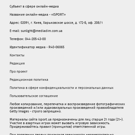
Субъект в сфере онлайн-медиа
Название онлайн-медиа - «ISPORT»
Адрес: 02091, г. Киев, Харьковское шоссе, д. 172-Б, оф. 208/1
E-mail: sunlight@mediadim.com.ua
Телефон: 044-205-43-00
Идентификатор медиа - R40-06065
Контакты
Редакция
Про проект
Редакционная политика
Политика в сфере конфиденциальности и персональных данных
Пользовательское соглашение
Любое копирование, перепечатка и воспроизведение фотографических
произведений и/или аудиовизуальных произведений правообладателя
Getty Images - строго запрещено.
Материалы сайта isport.ua предназначены для лиц старше 21 года (21+).
Участие в азартных играх может вызвать игровую зависимость.
Придерживайтесь правил (принципов) ответственной игры.
При появлении первых признаков зависимости незамедлительно