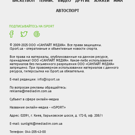
БАСКЕТБОЛ
ТЕННИС
ВИДЕО
ДРУГИЕ
ХОККЕЙ
ММА
АВТОСПОРТ
ПОДПИСЫВАЙТЕСЬ НА ISPORT
© 2009-2025 ООО «САНЛАЙТ МЕДИА». Все права защищены.
iSport.ua - оперативные и объективные новости спорта.
Все права на материалы, опубликованные на данном ресурсе,
принадлежат ООО «САНЛАЙТ МЕДИА». Какое-либо использование
материалов без письменного разрешения ООО «САНЛАЙТ МЕДИА»
запрещено. При правомерном использовании материалов с данного
ресурса, гиперссылка на iSport.ua обязательна.
E-mail редакции:
info@isport.ua
По вопросам рекламы обращайтесь:
reklama@mediadim.com.ua
Субъект в сфере онлайн-медиа
Название онлайн-медиа - «ISPORT»
Адрес: 02091, г. Киев, Харьковское шоссе, д. 172-Б, оф. 208/1
E-mail: sunlight@mediadim.com.ua
Телефон: 044-205-43-00