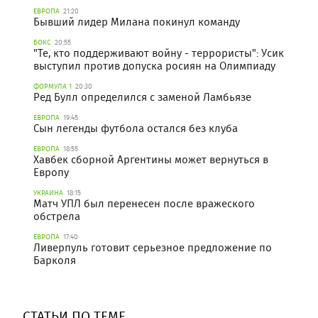
ЕВРОПА
21:20
Бывший лидер Милана покинул команду
БОКС
20:55
"Те, кто поддерживают войну - террористы": Усик
выступил против допуска росиян на Олимпиаду
ФОРМУЛА 1
20:30
Ред Булл определился с заменой Ламбьязе
ЕВРОПА
19:45
Сын легенды футбола остался без клуба
ЕВРОПА
18:55
Хавбек сборной Аргентины может вернуться в
Европу
УКРАИНА
18:15
Матч УПЛ был перенесен после вражеского
обстрела
ЕВРОПА
17:40
Ливерпуль готовит серьезное предложение по
Барколя
СТАТЬИ ПО ТЕМЕ