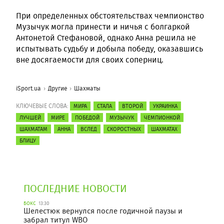
При определенных обстоятельствах чемпионство
Музычук могла принести и ничья с болгаркой
Антонетой Стефановой, однако Анна решила не
испытывать судьбу и добыла победу, оказавшись
вне досягаемости для своих соперниц.
iSport.ua
Другие
Шахматы
КЛЮЧЕВЫЕ СЛОВА:
МИРА
СТАЛА
ВТОРОЙ
УКРАИНКА
ЛУЧШЕЙ
МИРЕ
ПОБЕДОЙ
МУЗЫЧУК
ЧЕМПИОНКОЙ
ШАХМАТАМ
АННА
ВСЛЕД
СКОРОСТНЫХ
ШАХМАТАХ
БЛИЦУ
ПОСЛЕДНИЕ НОВОСТИ
БОКС
13:30
Шелестюк вернулся после годичной паузы и
забрал титул WBO