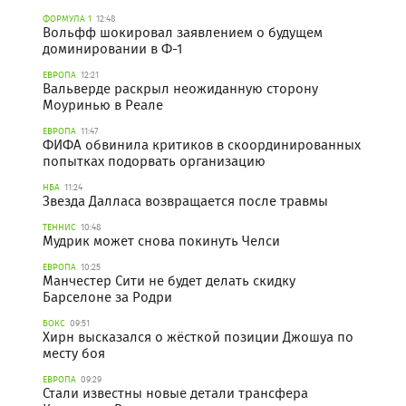
ФОРМУЛА 1
12:48
Вольфф шокировал заявлением о будущем
доминировании в Ф-1
ЕВРОПА
12:21
Вальверде раскрыл неожиданную сторону
Моуринью в Реале
ЕВРОПА
11:47
ФИФА обвинила критиков в скоординированных
попытках подорвать организацию
НБА
11:24
Звезда Далласа возвращается после травмы
ТЕННИС
10:48
Мудрик может снова покинуть Челси
ЕВРОПА
10:25
Манчестер Сити не будет делать скидку
Барселоне за Родри
БОКС
09:51
Хирн высказался о жёсткой позиции Джошуа по
месту боя
ЕВРОПА
09:29
Стали известны новые детали трансфера