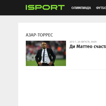
ОЛИМПИАДА
ФУТБ
ХОККЕЙ
ММА
АВ
АЗАР-ТОРРЕС
2012 Г., 26 АВГУСТА, 08:05
Ди Маттео счаст