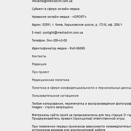
reklama@mediadim.com.ua
Субъект в сфере онлайн-медиа
Название онлайн-медиа - «ISPORT»
Адрес: 02091, г. Киев, Харьковское шоссе, д. 172-Б, оф. 208/1
E-mail: sunlight@mediadim.com.ua
Телефон: 044-205-43-00
Идентификатор медиа - R40-06065
Контакты
Редакция
Про проект
Редакционная политика
Политика в сфере конфиденциальности и персональных данны
Пользовательское соглашение
Любое копирование, перепечатка и воспроизведение фотограф
Images - строго запрещено.
Материалы сайта isport.ua предназначены для лиц старше 21 год
Придерживайтесь правил (принципов) ответственной игры.
При появлении первых признаков зависимости незамедлительно 
источником доходов или альтернативой работе.