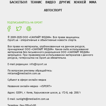
БАСКЕТБОЛ
ТЕННИС
ВИДЕО
ДРУГИЕ
ХОККЕЙ
ММА
АВТОСПОРТ
ПОДПИСЫВАЙТЕСЬ НА ISPORT
© 2009-2025 ООО «САНЛАЙТ МЕДИА». Все права защищены.
iSport.ua - оперативные и объективные новости спорта.
Все права на материалы, опубликованные на данном ресурсе,
принадлежат ООО «САНЛАЙТ МЕДИА». Какое-либо использование
материалов без письменного разрешения ООО «САНЛАЙТ МЕДИА»
запрещено. При правомерном использовании материалов с данного
ресурса, гиперссылка на iSport.ua обязательна.
E-mail редакции:
info@isport.ua
По вопросам рекламы обращайтесь:
reklama@mediadim.com.ua
Субъект в сфере онлайн-медиа
Название онлайн-медиа - «ISPORT»
Адрес: 02091, г. Киев, Харьковское шоссе, д. 172-Б, оф. 208/1
E-mail: sunlight@mediadim.com.ua
Телефон: 044-205-43-00