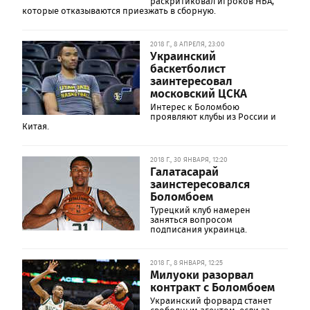
раскритиковал игроков НБА,
которые отказываются приезжать в сборную.
2018 Г., 8 АПРЕЛЯ, 23:00
Украинский
баскетболист
заинтересовал
московский ЦСКА
Интерес к Боломбою
проявляют клубы из России и
Китая.
2018 Г., 30 ЯНВАРЯ, 12:20
Галатасарай
заинстересовался
Боломбоем
Турецкий клуб намерен
заняться вопросом
подписания украинца.
2018 Г., 8 ЯНВАРЯ, 12:25
Милуоки разорвал
контракт с Боломбоем
Украинский форвард станет