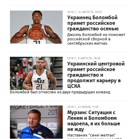
2018 Г., 14 АВГУСТА, 09:37
Украинец Боломбой
примет российское
гражданство осенью
Джоэль Боломбой не поможет
российской сборной в
сентябрьских матчах.
2018 Г., 8 АВГУСТА, 16:35
Украинский центровой
примет российское
гражданство и
продолжит карьеру в
ЦСКА
Боломбой был отчислен из двух предыдущих команд.
2018 Г., 27 ИЮНЯ, 11:45
Мурзин: Ситуация с
Ленем и Боломбоем
надоела, я их больше
не жду
Наставник "сине-желтых"