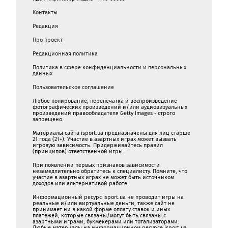
Контакты
Редакция
Про проект
Редакционная политика
Политика в сфере конфиденциальности и персональных
данных
Пользовательское соглашение
Любое копирование, перепечатка и воспроизведение
фотографических произведений и/или аудиовизуальных
произведений правообладателя Getty Images - строго
запрещено.
Материалы сайта isport.ua предназначены для лиц старше
21 года (21+). Участие в азартных играх может вызвать
игровую зависимость. Придерживайтесь правил
(принципов) ответственной игры.
При появлении первых признаков зависимости
незамедлительно обратитесь к специалисту. Помните, что
участие в азартных играх не может быть источником
доходов или альтернативой работе.
Информационный ресурс isport.ua не проводит игры на
реальные и/или виртуальные деньги, также сайт не
принимает ни в какой форме oплaту ставок и иных
платежей, которые связаны/могут быть связаны c
азартными игрaми, букмекерами или тотализаторами.
Любые материалы на информационном ресурсе isport.ua