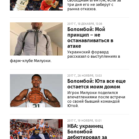
свободным агентом, если за
три дня его не заберут с
рынка отказов.
2017 Г., 18 ДЕКАБРЯ, 13:36
Боломбой: Мой
принцип – не
останавливаться в
атаке
Украинский форвард
рассказал о выступлениях в
фарм-клубе Милуоки.
2017 Г., 26 НОЯБРЯ, 13:03
Боломбой: Юта все еще
остается моим домом
Игрок Милуоки поделился
впечатлениями после встречи
со своей бывшей командой
Ютой.
2017 Г., 19 НОЯБРЯ, 10:01
НБА: украинец
Боломбой
дебютировал за