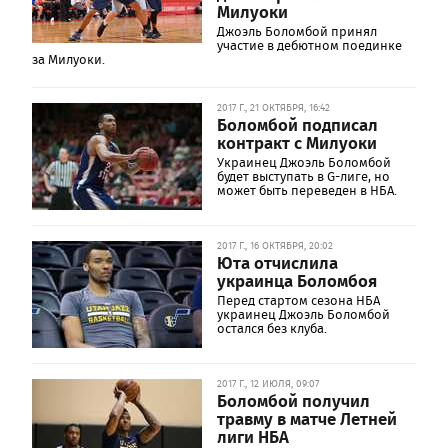
Милуоки
Джоэль Боломбой принял
участие в дебютном поединке
за Милуоки.
2017 Г., 21 ОКТЯБРЯ, 16:42
Боломбой подписал
контракт с Милуоки
Украинец Джоэль Боломбой
будет выступать в G-лиге, но
может быть переведен в НБА.
2017 Г., 16 ОКТЯБРЯ, 20:02
Юта отчислила
украинца Боломбоя
Перед стартом сезона НБА
украинец Джоэль Боломбой
остался без клуба.
2017 Г., 12 ИЮЛЯ, 09:07
Боломбой получил
травму в матче Летней
лиги НБА