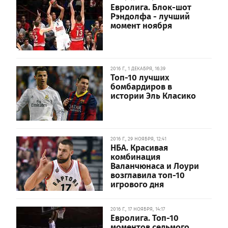
Евролига. Блок-шот
Рэндолфа - лучший
момент ноября
2016 Г., 1 ДЕКАБРЯ, 16:39
Топ-10 лучших
бомбардиров в
истории Эль Класико
2016 Г., 29 НОЯБРЯ, 12:41
НБА. Красивая
комбинация
Валанчюнаса и Лоури
возглавила топ-10
игрового дня
2016 Г., 17 НОЯБРЯ, 14:17
Евролига. Топ-10
моментов седьмого