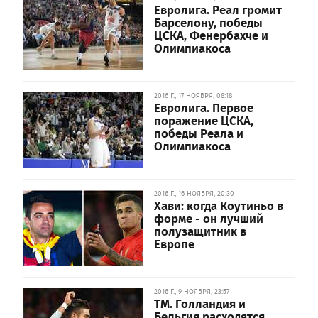
Евролига. Реал громит
Барселону, победы
ЦСКА, Фенербахче и
Олимпиакоса
2016 Г., 17 НОЯБРЯ, 08:18
Евролига. Первое
поражение ЦСКА,
победы Реала и
Олимпиакоса
2016 Г., 16 НОЯБРЯ, 20:30
Хави: когда Коутиньо в
форме - он лучший
полузащитник в
Европе
2016 Г., 9 НОЯБРЯ, 23:57
ТМ. Голландия и
Бельгия расходятся