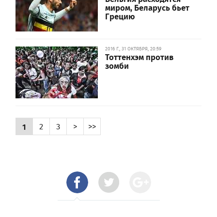
миром, Беларусь бьет
Грецию
2016 Г., 31 ОКТЯБРЯ, 20:59
Тоттенхэм против
зомби
1
2
3
>
>>