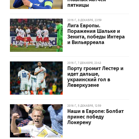
пятницы
2016 Г., 8 ДЕКАБРЯ, 23:59
Лига Европы.
Поражения Шальке и
Зенита, победы Интера
и Вильярреала
2016 Г., 7 ДЕКАБРЯ, 23:43
Порту громит Лестер и
идет дальше,
украинский гол в
Леверкузене
2016 Г., 5 ДЕКАБРЯ, 12:59
Наши в Европе: Болбат
принес победу
Локерену